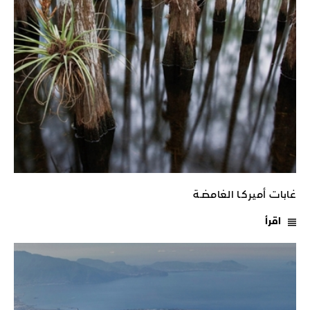
غابات أميركـا الغامضـة
اقرأ