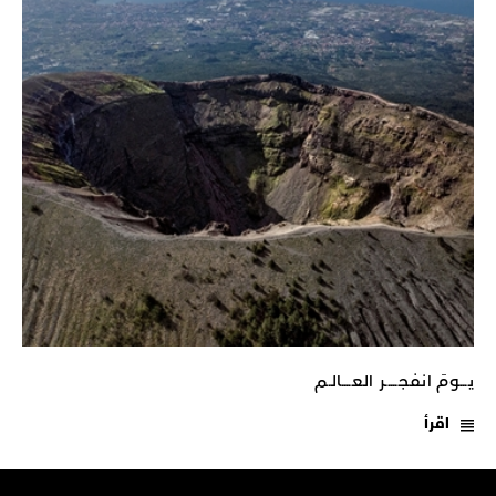
يـــومَ انفجـــــر العــــالـم
اقرأ