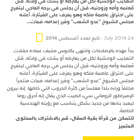
التعذيب الوحشية لكل من يعارضه أو يشك في ولائه. قتل
مُعلمه وأمه وزوجتيه، قبل أن يجلس في برجه العاجي ليتفرج
على احتراق عاصمة ملكه وهو يعزف على القيثارة. أعلنه
مجلس الشيوخ "عدو الشعب" وقرر إعدامه، فمات...
24 July 2014 -
تابع لعدد أغسطس 2014
بدأ عهده بالإصلاحات وانتهى بكابوس مخيف عماده حفلات
التعذيب الوحشية لكل من يعارضه أو يشك في ولائه. قتل
مُعلمه وأمه وزوجتيه، قبل أن يجلس في برجه العاجي ليتفرج
على احتراق عاصمة ملكه وهو يعزف على القيثارة. أعلنه
مجلس الشيوخ "عدو الشعب" وقرر إعدامه، فمات منتحراً
مخلفاً وراءه بلداً مفلساً من كثرة الحروب التي خاضها. إنه نيرون
الإمبراطور الروماني سيء الصيت الذي يقال إنه أحرق روما
ليعيد بناءها من جديد بشكل يتناسب مع رؤيته الهندسية
الخاصة.
لتتمكن من قرأة بقية المقال، قم بالاشتراك بالمحتوى
المتميز