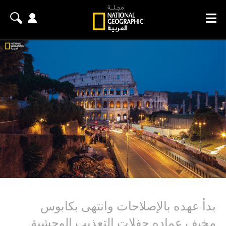
بدأ عهده بالإصلاحات وانتهى بكابوس
مخيف عماده حفلات التعذيب الوحشية