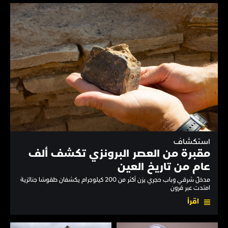
استكشاف
مقبرة من العصر البرونزي تكشف ألف
عام من تاريخ العين
مدخلٌ شرقي وباب حجري يزن أكثر من 200 كيلوجرام يكشفان طقوسًا جنائزية
امتدت عبر قرون
اقرأ