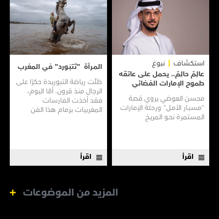
استكشاف
نبوغ
المـرأة "تَتبَـورد" في المغرب
عالِمٌ حالِمٌ.. يحمل على عاتقه
ظلّت رياضة التبوريدة حكرًا على
طموح الإمارات الفضائي
الرجال منذ قرون. أمّا اليوم،
محسن العوضي يروي قصـة
فقد أخذت الفارسات
"مسبـار الأمـل" ورحلة الإمارات
المغربيات بزمام هذا الفن
المستمرة نحـو المريـخ
العريق سعيًا إلى نقله إلى جيل
جديد.
اقرأ
اقرأ
المزيد من الموضوعات