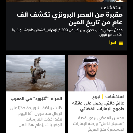
استكشاف
مقبرة من العصر البرونزي تكشف ألف
عام من تاريخ العين
مدخلٌ شرقي وباب حجري يزن أكثر من 200 كيلوجرام يكشفان طقوسًا جنائزية
امتدت عبر قرون
اقرأ
استكشاف
نبوغ
المـرأة "تَتبَـورد" في المغرب
عالِمٌ حالِمٌ.. يحمل على عاتقه
ظلّت رياضة التبوريدة حكرًا على
طموح الإمارات الفضائي
الرجال منذ قرون. أمّا اليوم،
محسن العوضي يروي قصـة
فقد أخذت الفارسات
"مسبـار الأمـل" ورحلة الإمارات
المغربيات بزمام هذا الفن
المستمرة نحـو المريـخ
العريق سعيًا إلى نقله إلى جيل