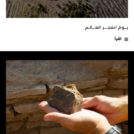
يـــومَ انفجـــــر العــــالـم
اقرأ