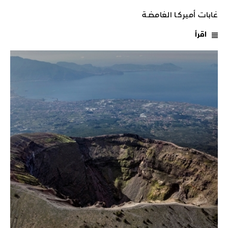
غابات أميركـا الغامضـة
اقرأ