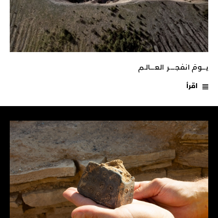
يـــومَ انفجـــــر العــــالـم
اقرأ