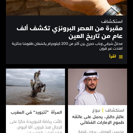
استكشاف
مقبرة من العصر البرونزي تكشف ألف
عام من تاريخ العين
مدخلٌ شرقي وباب حجري يزن أكثر من 200 كيلوجرام يكشفان طقوسًا جنائزية
امتدت عبر قرون
اقرأ
استكشاف
نبوغ
المـرأة "تَتبَـورد" في المغرب
عالِمٌ حالِمٌ.. يحمل على عاتقه
ظلّت رياضة التبوريدة حكرًا على
طموح الإمارات الفضائي
الرجال منذ قرون. أمّا اليوم،
محسن العوضي يروي قصـة
فقد أخذت الفارسات