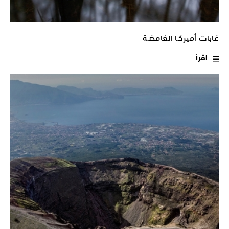
غابات أميركـا الغامضـة
اقرأ