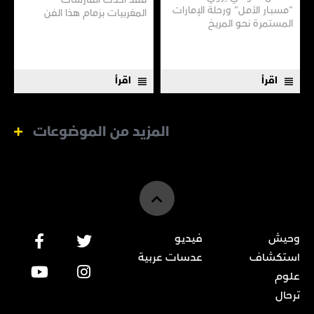
"مسبـار الأمـل" ورحلة الإمارات
المغربيات بزمام هذا الفن
المستمرة نحـو المريـخ
العريق سعيًا إلى نقله إلى جيل
جديد.
اقرأ
اقرأ
المزيد من الموضوعات
وحيش
فيديو
استكشاف
عدسات عربية
علوم
ترحال