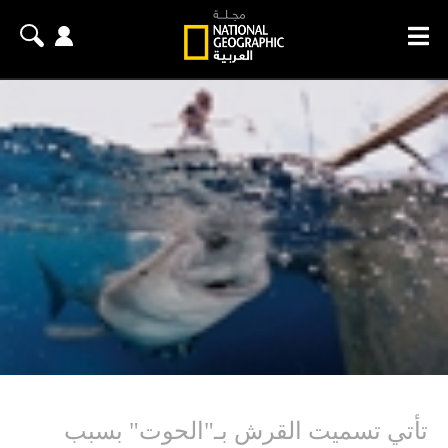
تأتي تسميت القرش بـ"الحوت" بسبب