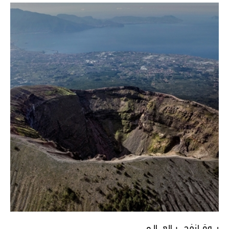
يـــومَ انفجـــــر العــــالـم