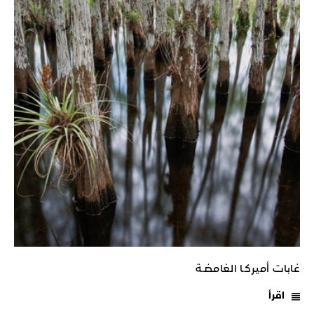
غابات أميركـا الغامضـة
اقرأ