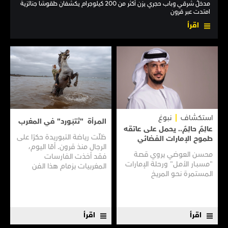
مدخلٌ شرقي وباب حجري يزن أكثر من 200 كيلوجرام يكشفان طقوسًا جنائزية
امتدت عبر قرون
اقرأ
استكشاف
نبوغ
المـرأة "تَتبَـورد" في المغرب
عالِمٌ حالِمٌ.. يحمل على عاتقه
ظلّت رياضة التبوريدة حكرًا على
طموح الإمارات الفضائي
الرجال منذ قرون. أمّا اليوم،
محسن العوضي يروي قصـة
فقد أخذت الفارسات
"مسبـار الأمـل" ورحلة الإمارات
المغربيات بزمام هذا الفن
المستمرة نحـو المريـخ
العريق سعيًا إلى نقله إلى جيل
جديد.
اقرأ
اقرأ