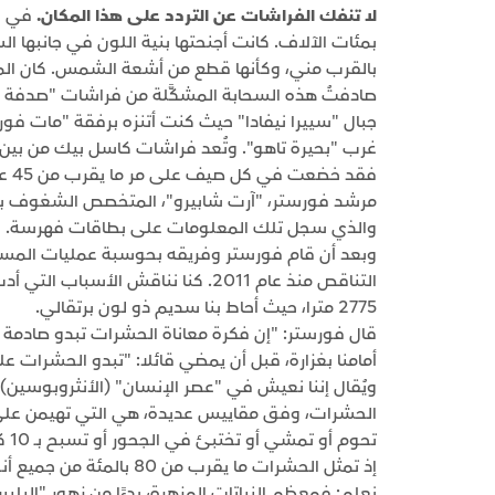
لا تنفك الفراشات عن التردد على هذا المكان.
في ال
بمئات الآلاف. كانت أجنحتها بنية اللون في جانبها ا
بالقرب مني، وكأنها قطع من أشعة الشمس. كان المشهد 
صادفتُ هذه السحابة المشكَّلة من فراشات "صدفة 
جبال "سييرا نيفادا" حيث كنت أتنزه برفقة "مات فور
غرب "بحيرة تاهو". وتُعد فراشات كاسل بيك من بين
فقد
مرشد فورستر، "آرت شابيرو"، المتخصص الشغوف بعل
والذي سجل تلك المعلومات على بطاقات فهرسة.
وبعد أن قام فورستر وفريقه بحوسبة عمليات المسح
التناقص منذ عام 2011. كنا نناقش الأ
2775 مترا، حيث أحاط بنا سديم ذو لون برتقالي.
قال فورستر: "إن فكرة معاناة الحشرات تبدو صادمة ل
أمامنا بغزارة، قبل أن يمضي قائلا: "تبدو الحشرات على 
ويُقال إننا نعيش في "عصر الإنسان" (الأنثروبوسين)،
الحشرات، وفق مقاييس عديدة، هي التي تهيمن على ا
تحو
إذ تمثل الحشرات ما يقرب 
نعلم: فمعظم النباتات المزهرة، بدءًا من زهور "البل