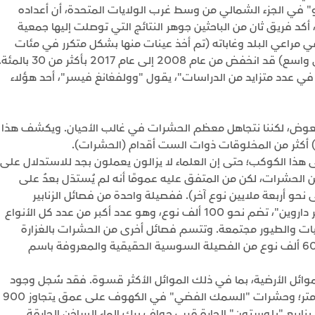
 في الجزء الشمالي من وسط غرب الولايات المتحدة، أن أعداده
صف منذ عام 2012. وفي ألمانيا، أكد فريق ثان من الباحثين جوهر النتائج التي توصلت إليها جمعية
في مراعي البلد وغاباته (تم أخذ عينات منها بشكل متكرر في مئات
المواقع في ثلاث مناطق محمية متباعدة على نطاق واسع) قد انخفض من عام 2008 إلى عام 2017 بأكثر من 30 بال
 في عدد متزايد من الدراسات"، يقول "وولفغانغ فيسر"، أحد هؤلاء
عوض، لكننا نتجاهل معظم الحشرات في غالب الأحيان. ويكشف هذا
ن) أكثر من المخلوقات ذوات الست أقدام (الحشرات).
لى هذا الكوكب؛ حتى إن العلماء لا يزالون يعملون بجد للاستدلال على
 الحشرات، لكن من المتفق عليه عمومًا أنه لم يُستدَل بعدُ على
ى نحو أربعة ملايين نوع آخر). ففصيلة واحدة من فصائل الزنابير
الطفيلية، وهي "النمسيات" التي تسمى أحيانا "زنابير داروين"، تضم نحو 100 ألف نوع، وهو عدد أكبر من عدد كل الأنواع
يات والطيور مجتمعة. وتتسم فصائل أخرى من الحشرات بالغزارة
أيضًا؛ فعلى سبيل المثال، من المحتمل أن يكون ثمة 60 ألف نوع من الفصيلة السوسية الحقيقية والمعروفة باسم
موائل الأرضية، بما في ذلك الموائل الأكثر قسوة. فقد سُجل وجود
لذباب "الحجر" في جبال الهيمالايا على ارتفاع 5600 متر؛ وحشرات "السمك الفضي" في الكهوف على عمق يتجاوز 900
ابيع "يلوستون" الحارة قرب حواف برك الماء الساخن الحارقة