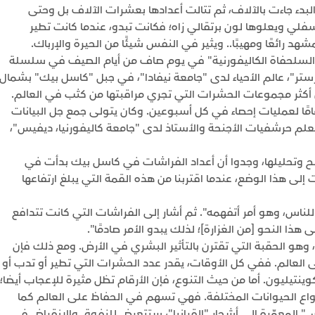
بدء جاءت بالآلاف، ثم تتالت أعدادها بعشرات الآلاف بل وحتى
لسفلي ويعلوها لون برتقالي زاه؛ فكانت تبدو، عندما كانت تطير
رائعًا ومهيبًا.. ويثير في النفس شيئًا من الحيرة والإرباك.
السلحفاة الكاليفورنية" في يوم صاف من أيام الصيف في سلسلة
ستر"، عالم الأحياء لدى "جامعة نيفادا"، في جبل "كاسل بيك" بشمال
 أكثر مجموعات الحشرات التي تجري مراقبتها من كثب في العالم.
 خضعت في كل صيف على مر ما يقرب من 45 عامًا لعمليات إحصاء في كل أسبوعين. وكان يتولى جمع جل البيانات
م حرشفيات الأجنحة والأستاذ لدى "جامعة كاليفورنيا، ديفيس"،
 وتحليلها، وجدوا أن أعداد الفراشات في كاسل بيك بدأت في
سباب التي أدت إلى هذا الوضع، عندما اقتربنا من هذه القمة التي يبلغ ارتفاعها
لناس، وهو أمر أتفهمه". ثم أشار إلى الفراشات التي كانت تتدافع
هذا النحو [من الغزارة]؛ لذلك يبدو الأمر صادمًا".
 وهو الحقبة التي تقترن بالتأثير البشري في الأرض. ومع ذلك فإن
لعالم. ففي كل الأوقات، يقدر عدد الحشرات التي تطير أو تدب أو
م أو تمشي أو تختبئ في الجحور أو تسبح بـ 10 كوينتيليون. أما من حيث التنوع، فإن الأرقام تظل مثيرة للإعجاب أيضا؛
من 80 بالمئة من جميع أنواع الحيوانات المختلفة. فهي تسهم في الحفاظ على العالم كما
يس" المعمّرة إلى أشجار "القرانيا"، ستتعرض للنفوق والانقراض في