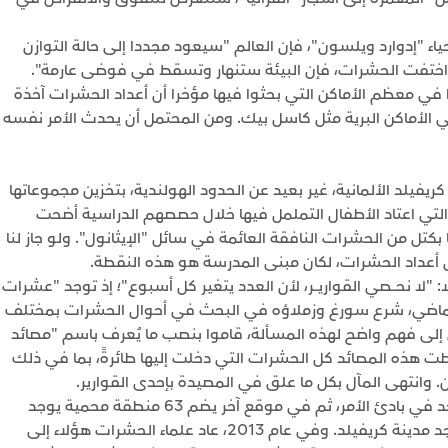
ياء "إدوارد ويلسون"، فإن العالم "سيعود مجددا إلى حالة التوازن
ذا اختفت الحشرات، فإن البيئة ستنهار وتسقط في فوضى عارمة".
ا في معظم الأماكن التي بحثوا فيها مؤخرا أن أعداد الحشرات آخذة
ي الأماكن البرية مثل كاسل بيك. ومن المحتمل أن يحدث الأمر نفسه
يفيلد الألمانية، غير بعيد عن الحدود الهولندية، بتخزين مجموعاتها
تي اعتاد الأطفال التململ فيها خلال حصصهم الدراسية أضحت
ا بكتل من الحشرات النافقة العائمة في سائل "الإيثانول". ولو جاز لنا
 أعداد الحشرات، لكان مبنى المدرسة هو هذه النقطة.
ـلًا: "لا نحــصي القواريــر، لأن العدد يتغير كل أسبوع"؛ إذ توجد "عشرات
ن الماضي، شرع سورغ وزملاؤه في البحث في أحوال الحشرات بمختلف
ل إلى فهم واضح لهذه المسألة، قاموا بنصب ما يُعرف باسم "مصائد
تقطت هذه المصائد كل الحشرات التي دخلت إليها طائرةً، بما في ذلك
. وانتهى المآل بكل ما علق في المصيدة بإحدى القوارير.
تواصلت عملية الجمع أكثر من 20 عامًا، في مكان واحد في بادئ الأمر، ثم في موقع آخر يضم 63 منطقة محمية يوجد
معظمها في ولاية "شمال الراين-وستفاليا" حيث توجد مدينة كريفيلد. وفي عام 2013، عاد علماء الحشرات هؤلاء إلى