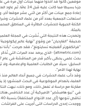
إعادة جمع عينات من أكثر من اثني عشر موقعا آخر. وحي
استعانت الجمعية بعدد آخر من علماء الحشرات وخبراء 
بالمئة.
صـحيفة "الغارديان" من وقوع "نهاية عالم إيكولوجية"
"فرانكفورتر ألغماينه تسايتونغ"، فقد صرحت "بأننا 
(altmetric.com) -الذي يرصد عدد المرات 
السابق- سيلًا من الطلبات العلمية والإعلامية، ولا تز
نهاية لهذا الأمر".
وقد دأب علماء الحشرات في جميع أنحاء العالم من
العلماء بانعدام الموضوعية في البحث المنشور؛ إذ ي
مقارنة مع دراسة لا تفعل ذلك. ومع ذلك، نبهت النتا
تناقص تنوعها (أي عدد الأنواع المختلفة) بنسبة 40 بالمئة تقريبا.