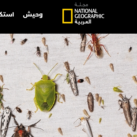
وحيش
استك