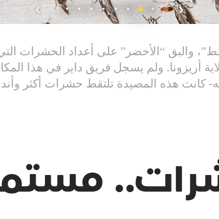
ط”، والبق “الأخضر” على أعداد الحشرات التي
اية أريزونا. ولم يسجل فريق داير في هذا المكا
- كانت هذه المصيدة تلتقط حشرات أكثر وأندر
رات.. مستمر