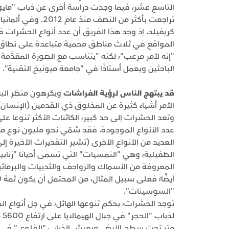
التاسع عشر، فيما وجدت دراسة أخرى عن ذباب "مايو"
تراجعت بأكثر من الن
كريفيلد. إذ وجد هذا الفريق أن عدد أنواع الحشرات 
"إنه لأمر مرعب"، لكنه "يتناسب مع الصورة المقدَّمة
الباحثين ويعمل أستاذًا في "جامعة ميونيخ التقنية".
قد يبتهج الناس لرؤية الفراشات
ويكرهون منظر الب
الأمر أشياء كثيرة عن المخلوق ذي القدمين (الإنسا
وتعد الحشرات إلى حد كبير، الكائنات الأكثر تنوعا ع
عدد الأنواع الموجودة. فقد سُمّي نحو مليون نوع من
العديد من الأنواع الأخرى (تشير التقديرات الأخيرة إل
المعروفة من الأسماك والزواحف والثدييات والبرمائ
"السوسينات".
توجد الحشرات، بحكم تنوعها الهائل، في جل أنواع ال
متر تحت سطح الأرض. ويعيش الذباب "القلوي" في ين