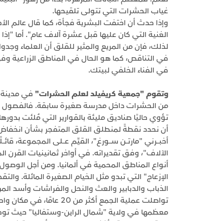
غياب الحشرات التي تتولى تلقيحها.
وإذا حدث أن اختفت البشرية فجأة، كما قال عالم الأح
الغنية التي كان عليها قبل عشرة آلاف عام". أما "إ
لذلك، فإن من المريع والمثير للقلق أن العلماء وجدو
في التناقص، كما هو الحال في المناطق الزراعية وف
في الفناء الخلفي لبيتك.
وتقوم "جمعية كريفيلد لعلم الحشرات"
في مدينة كر
من الحشرات داخل مدرسة صغيرة سابقة. فالفصول ال
تؤوي حاليًا صناديق مليئة بالقوارير التي مُلئت بدوره
أن نحدد نقطةً لمنطلق القلق المتفجر بشأن انخفاض
أخبــرني "مارتــن ســورغ"، القيِّم عــلى المجموعة، قائـ
الآلاف"، وفق تقديراته. في أواخر ثمانينيات القر
أنواع المناطق المحمية في ألمانيا. ومن أجل الوصو
الإزعاج" التي تبدو مثل الخيام الصغيرة المائلة. وال
الذباب والدبابير والعث والنحل والفراشات وأسد المن