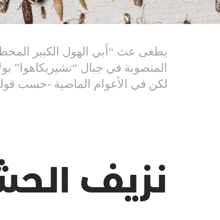
يطغى عث “أبي الهول الكبير المخط
المنصوبة في جبال “تشيريكاهوا” بول
لكن في الأعوام الماضية -حسب قوله
نزيف الحش