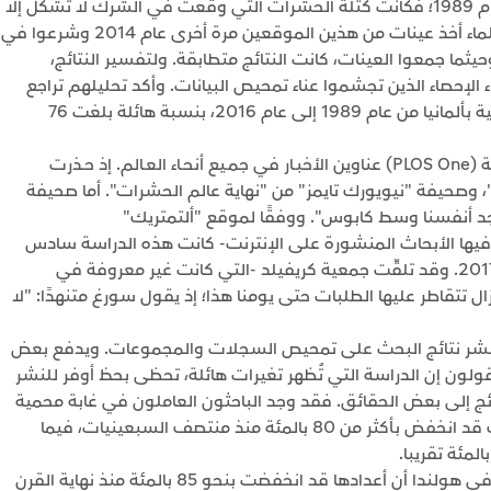
موقعين كانوا قد أخذوا منهما عينات أول مرة في عام 1989؛ فكانت كتلة الحشرات التي وقعت في الشرك لا تشكل إلا
جزءا بسيطا مما كانت عليه قبل 24 عامًا. ثم عاود العلماء أخذ عينات من هذين الموقعين مرة أخرى عام 2014 وشرعوا في
ثما جمعوا العينات، كانت النتائج متطابقة. ولتفسير النتائج،
الإحصاء الذين تجشموا عناء تمحيص البيانات. وأكد تحليلهم تراجع
الكتلة الحيوية للحشرات الطائرة في المناطق المحمية بألمانيا من عام 1989 إلى عام 2016، بنسبة هائلة بلغت 76
وتصدرت هذه النتيجة التي نُشرت في المجلة العلمية (PLOS One) عناوين الأخبـار في جمـيع أنحـاء العـالم. إذ حـذرت
، وصحيفة "نيويورك تايمز" من "نهاية عالم الحشرات". أما صحيفة
نجد أنفسنا وسط كابوس". ووفقًا لموقع "ألتمتريك"
التي تُذكر فيها الأبحاث المنشورة على الإنترنت- كانت هذه الدراسة سادس
بحث علمي يحظى بأكبر قدر من المناقشة في عام 2017. وقد تلقّت جمعية كريفيلد -التي كانت غير معروفة في
ال تتقاطر عليها الطلبات حتى يومنا هذا؛ إذ يقول سورغ متنهدًا: "لا
ذ نشر نتائج البحث على تمحيص السجلات والمجموعات. ويدفع بعض
قولون إن الدراسة التي تُظهر تغيرات هائلة، تحظى بحظ أوفر للنشر
ئج إلى بعض الحقائق. فقد وجد الباحثون العاملون في غابة محمية
في "نيو هامبشاير" الأميركية أن عدد الخنافس هناك قد انخفض بأكثر من 80 بالمئة منذ منتصف السبعينيات، فيما
ووجدت إحدى الدراسات التي أجريت على الفراشات في هولندا أن أعدادها قد انخفضت بنحو 85 بالمئة منذ نهاية القرن