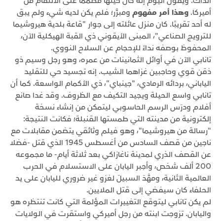
آنذاك. ويقول اليوم إنه كان حينها مصمما على الانتقام من
أميركا.
وهذا أمر مفهوم
ومبرَّر؛ فلم يكن لديه شيء ولم يبق
له أحد تقريبًا. كان منزل عائلته إلى جوار "قاعة بلدية هيروشيما
للترويج الصناعي"، المبنى الأيقوني ذي القبة الهيكلية الآن،
المحفوظ بوصفه نداءً للإحجام عن السلاح النووي.
تانابي الآن في أوائل الثمانينات من عمره، وهو رجل وسيم ذو
ذقن قوي وحاجبين غزاهما الشيب. إنه تجسيد حي للتقليد
الياباني، بردائه الرمادي، "جينباي"، ذي الأكمام الواسعة. كما أن
تانابي واسع الحيلة ويجيد التكيف مع الظروف. وقد غدا صانع
أفلام ودرَس الرسم الحاسوبي ليتمكن من إنشاء نسخة
إلكترونية من مدينته التي طمستها القنبلة؛ فكانت النتيجة:
"رسالة من هيروشيما"، وهو فيلم وثائقي يتضمن مقابلات مع
ناجين من قصف السادس من أغسطس 1945 الذي قتل -فضلا
عن القصف الذري لمدينة ناغازاكي بعد ثلاثة أيام- ما مجموعه
200 ألف شخص، وأجبر اليابان على الاستسلام في الحرب
العالمية الثانية، ومهَّدَ السبيلَ لغزو غير ضروري لليابان على يد
الحلفاء كان سيفضي إلى قتل الملايين.
لم يكن تانابي ليتوقع التغييرات المؤلمة التي كانت تنتظره هو
واليابان. تزوجت ابنته من رجل أميركي واستقرت في الولايات