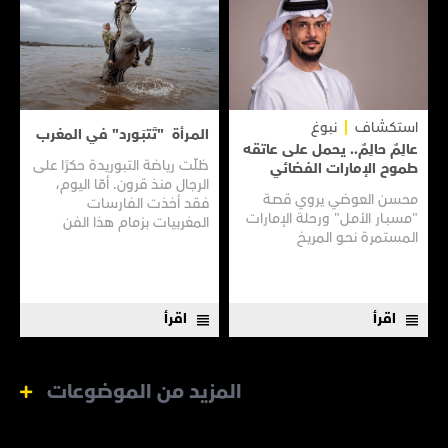
استكشاف
نبوغ
المـرأة "تَتبَـورد" في المغرب
عالِمٌ حالِمٌ.. يحمل على عاتقه
ظلّت رياضة التبوريدة حكرًا على
طموح الإمارات الفضائي
الرجال منذ قرون. أمّا اليوم،
محسن العوضي يروي قصـة
فقد أخذت الفارسات
"مسبـار الأمـل" ورحلة الإمارات
المغربيات بزمام هذا الفن
المستمرة نحـو المريـخ
العريق سعيًا إلى نقله إلى جيل
جديد.
اقرأ
اقرأ
المزيد من الموضوعات