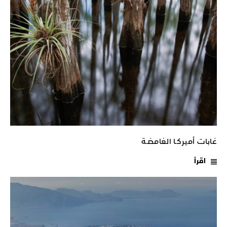
غابات أميركـا الغامضـة
اقرأ