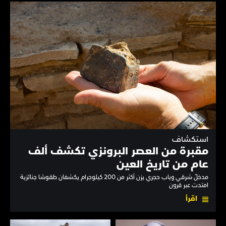
استكشاف
مقبرة من العصر البرونزي تكشف ألف
عام من تاريخ العين
مدخلٌ شرقي وباب حجري يزن أكثر من 200 كيلوجرام يكشفان طقوسًا جنائزية
امتدت عبر قرون
اقرأ