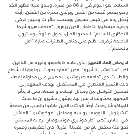
السلام. هو اليوم في الـ 86 من عمره، ويبدو عليه مظهر الجَد
وهو يعتمر قبعة من القش ويرتدي سترة من القطن. رأيتُه
يُدخل يده في كيس تسوق ويسحب طائرات وطيور كركي
ورقية فيعطيها للأطفال الذين يزورون "متحف هيروشيما
التذكاري للسلام". اسحبوا الذيل، يقول مبتهجًا، وسترون
الأجنحة ترفرف. طُبع على جناحي الطائرات عبارة "أمل
بالسلام".
لا يمكن إلغاء التمييز
الذي عاناه كاواموتو وغيره من الناجين.
لكن "ساتوشي تاشيرو"، مدير "معهد بحوث بيولوجيا الإشعاع
والطب" لدى "جامعة هيروشيما"، مصمم على محاولة إقصاء
ذلك التمييز العنصري في المستقبل. يهدف المعهد إلى
تحسين التواصل بين وسائل الإعلام والعلماء، حتى لا يتأثر
الجمهور بمخاوف لا مبرر لها. ويقول تاشيرو إن ما حدث
للهباكوشا يحدث أيضًا لأولئك الذين عاشوا بالقرب من محطة
"تشرنوبل" النووية الروسية ومفاعل "فوكوشيما" الفاشل
في اليابان. تضم "دار فونايري موتسوميان لرعاية المسنين"
نحو مئة شخص ناجٍ من القنبلة الذرية. كان أصغرهم، وعمره