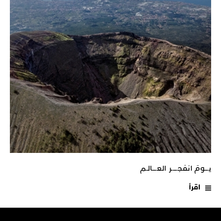
يـــومَ انفجـــــر العــــالـم
اقرأ