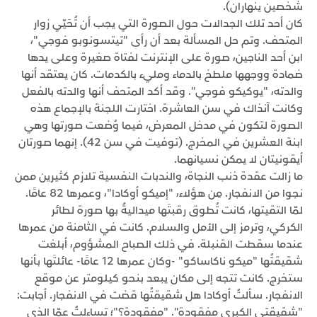
شخصين ينهاران).
كان أحد تلك الجدالات حول الصورة التي يجب أن تُحَيّي زوار
المتحف. وتم حل المسألة بعد أن رأى "تيتسونوبو فوجي"،
ابن أحد الناجين، صورة على الإنترنت لفتاة صغيرة وعلى يدها
ضمادة ووجهها ملطخ بالدماء ومليء بالكدمات. كان يعتقد أنها
والدته، "يوكيكو فوجي". وقد أكد المتحف أنها والدته بالفعل
وكانت آنذاك في سن العاشرة. اختارت اللجنة بالإجماع هذه
الصورة لتكون في مدخل المعرض، فيما وُضعت صورتها وهي
ابنة العشرين في المخرج. (توفيت في سن 42). إنهما صورتان
أيقونيتان لا يمكن نسيانهما.
ما زالت عقدة ذنب النجاة، والندبات النفسية تلازم كثيرين ممن
نجوا من الانفجار. مِن هؤلاء، "إميكو أوكادا"، وعمرها 82 عامًا.
لمّا التقيتها، كانت تُطوق رقبتَها ميداليةٌ بها صورة لطائر
الكركي، وترمز إلى الأمل والسلام. كانت في الثامنة من عمرها
عندما سقطت القنبلة. في ذلك الصباح المشؤوم، أبلغت
شقيقتُها "ميكو ناكاساكو" -وكان عمرها 12 عامًا- عائلتَها بأنها
ستخرج. كانت تتجه إلى مكان يبعد بنحو كيلومتر عن موقع
الانفجار. سألتُ أوكادا هل شقيقتُها قضت في الانفجار. أجابت:
"شقيقتي الكبرى مفقودة". "مفقودة؟"؛ تساءلتُ عمّا الذي