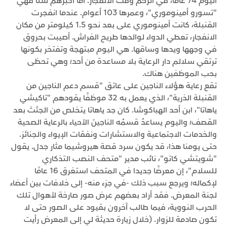
اليوم 74 عامًا، في الرحم وقت الانفجار. أما أكبرهم سنا فهي
"تسورو أمينوموري"، وعمرها 103 أعوام. عندما انفجرت
القنبلة، كانت أمينوموري على بعد نحو 1.5 كيلومتر من مكان
الانفجار، تعطي الدواء لوالدها طريح الفراش. أصيبت بحروق
في وجهها ويدها وساقها. هي اليوم مبتهجة وتفتخر بكونها
ترتقي سلالم دار الرعاية بلا مساعدة من أحد؛ وهي تحظى
بحب الموظفين هناك.
تقع رعاية هؤلاء الناجين على عاتق "قسم دعم الناجين من
القنبلة الذرية"، الذي يعمل به 32 موظفًا يقودهم "تاكيشي
ياهاتا"، ابن أحد الهباكوشا. كان جد ياهاتا يتخلص من الجثث بعد
القصف؛ واليوم يساعدُ قسمُه الناجينَ الأحياء بالرعاية الصحية
والخدمات الاجتماعية والاستشارات ونفقات الإيواء والجنائز.
حتى يومنا هذا، قد يكون سرد قصة هيروشيما مثار جدل. يقول
"شويتشي كاتو"، نائب مدير "متحف النصب التذكاري
للسلام"، إن معرضًا جديدا في المتحف استغرق 16 عامًا
لإكماله؛ ويرجع سبب ذلك -في جزء منه- إلى خلافات بين أعضاء
لجنة المعرض. فقد أراد بعضهم عرض صور صارخة لأهوال تلك
الحرب النووية، فيما طالب آخرون بقيود على الصور حتى لا
تكون صادمة للزوار. (خلال زيارة حديثة لي إلى المعرض رأيت