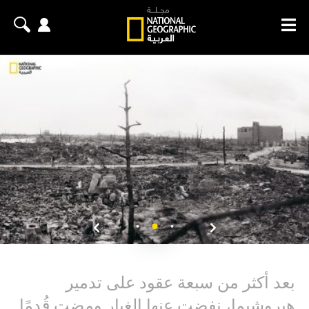
بعد أكثر من سبعة عقود على تدمير
هيروشيما، نفضت عنها الغبار ومضت قُدمًا.