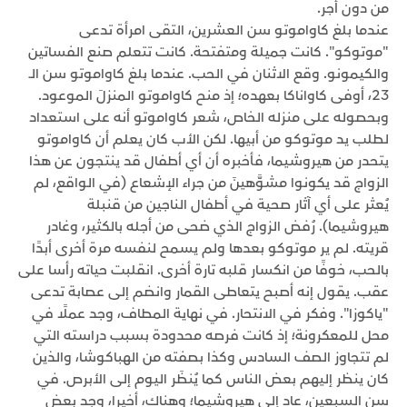
من دون أجر.
عندما بلغ كاواموتو سن العشرين، التقى امرأة تدعى
"موتوكو". كانت جميلة ومتفتحة. كانت تتعلم صنع الفساتين
والكيمونو. وقع الاثنان في الحب. عندما بلغ كاواموتو سن الـ
23، أوفى كاواناكا بعهده؛ إذ منح كاواموتو المنزلَ الموعود.
وبحصوله على منزله الخاص، شعر كاواموتو أنه على استعداد
لطلب يد موتوكو من أبيها. لكن الأب كان يعلم أن كاواموتو
يتحدر من هيروشيما، فأخبره أن أي أطفال قد ينتجون عن هذا
الزواج قد يكونوا مشوَّهينَ من جراء الإشعاع (في الواقع، لم
يُعثر على أي آثار صحية في أطفال الناجين من قنبلة
هيروشيما). رُفض الزواج الذي ضحى من أجله بالكثير، وغادر
قريته. لم ير موتوكو بعدها ولم يسمح لنفسه مرة أخرى أبدًا
بالحب، خوفًا من انكسار قلبه تارة أخرى. انقلبت حياته رأسا على
عقب. يقول إنه أصبح يتعاطى القمار وانضم إلى عصابة تدعى
"ياكوزا". وفكر في الانتحار. في نهاية المطاف، وجد عملًا في
محل للمعكرونة؛ إذ كانت فرصه محدودة بسبب دراسته التي
لم تتجاوز الصف السادس وكذا بصفته من الهباكوشا، والذين
كان ينظر إليهم بعض الناس كما يُنظَر اليوم إلى الأبرص. في
سن السبعين، عاد إلى هيروشيما؛ وهناك، أخيرا، وجد بعض