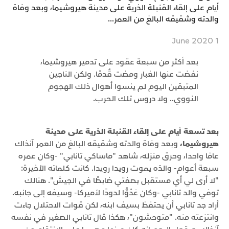
أيام على إلقاء القنبلة الذرية على مدينة هيروشيما، وبعد وفاة
والدته وشقيقه البالغ من العمر...
1 June 2020
بعد أكثر من سبعة عقود على تدمير هيروشيما،
نفضت عنها الغبار ومضت قُدمًا. ولكن الناجين
المتبقين اليوم لم ينسوا أهوال ذلك الهجوم
النووي.. ولا دروس تلك الحرب.
بعد تسعة أيام على إلقاء القنبلة الذرية على مدينة
هيروشيما،
وبعد وفاة والدته وشقيقه البالغ من العمر آنذاك
عامًا واحدا، وحرق منزله، شاهد "ماساكي تانابي" -وكان عمره
سبعة أعوام- والدَه يموت رويدا رويدا. كانت كلماته الأخيرة:
"لا أرى لي أي مستقبل بصفتي ضابطًا في الجيش". هنالك
توفي والد تانابي -وكان عَدُوًّا لدودًا لأميركا- وسيفه إلى جانبه.
أراد جد تانابي أن يحتفظ بسيف ابنه، لكن قوات الاحتلال جاءت
وانتزعته منه. "متوحشون"، هكذا قال تانابي الصغير في نفسه