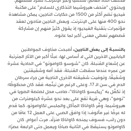
مختلف أنحاء العالم، شخصيًا وعبر الإنترنت، لسرد قصصهم.
ويحتوي "متحف هيروشيما التذكاري للسلام" على مكتبة
فيديو تضم أكثر من 1500 من حكايات الناجين، يمكن مشاهدة
نحو 400 منها على الإنترنت. وبعض الناجين متاحون لعقد
مؤتمرات بتقنية الفيديو؛ إذ يقول كثيرٌ منهم إن مشاركة
قصصهم تعطي معنى أكبر لما عانوه.
بالنسبـة إلى بعض الناجين،
أصبحت مخاوف المواطنين
اليابانيين الآخرين التي لا أساس لها، عبئًا أكبر من الآثار المترتبة
عن إشعاع القنبلة. كان "شوسو كاواموتو" في الحادية عشرة
من عمره عندما سقطت القنبلة. فقد أمه وشقيقتين
وشقيقًا. وتوفيت شقيقته الأخرى الناجية من جراء سرطان
الدم في سن الـ 17. وعلى الرغم من تيتّمه، فقد كان محظوظًا؛
إذ تكفّل به "ريكيسو كاواناكا"، صاحب محل لصلصة الصويا في
"تومو"، وهي قرية تقع على بعد نحو عشرة كيلومترات من
هيروشيما. وفّر كاواناكا المأكل والملبس لكاواموتو. كما قدم
له عرضًا غير مألوف: إذا وافق الصبي على العمل 12 عامًا من
دون راتب، فسوف يمنحه كاواناكا منزلًا. مرت أعوام. كان
كاواموتو يستيقظ في الثانية صباحًا ويعمل حتى الرابعة عصرًا؛