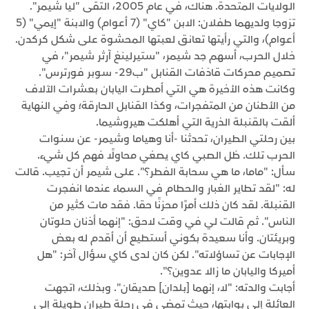
الولايات المتحدة. هناك، في عام 2005، التقى "ليا شيمر".
تزوجا ولديهما طفلان: الابن "كاي" (7 أعوام) والابنة "إيمي" (5
أعوام)، والتي رأيتها تعانق لعبتها المحشوة على شكل كركدن.
خلال الحرب، أسهم جد شيمر، "ستيرلينغ آرثر شيمر"، في
تصميم محركات قاذفات القنابل "ب29- سوبر فورترس".
وكانت هذه الأخيرة هي التي أمطرت اليابان بعشرات الآلاف
من الأطنان من المتفجرات، وكذا القنابل الحارقة؛ وفي النهاية
ألقت بالقنبلة الذرية التي أهلكت هيروشيما.
بين رحلتي الطيران، تحدثنا -أنا وهياما وشيمر- عن سنوات
الحرب تلك. ظل الصبي كاي يصغي محاولًا فهم كل شيء.
سأل: "ماما، ما هي سحابة الفطر؟". على شيمر أن تجيب. قالت
له: "لقد تطاير الغبار والحطام في السماء عندما انفجرت
القنبلة. لقد كان ذلك أمرًا محزنًا حقا. فقد مات كثير من
الناس". ثم قالت لي في وقت لاحق: "إنهما أذنان حلوتان
وبريئتان. وأنا سعيدة بكوني أستطيع أن أقدم له بعض
الإجابات عن تساؤلاته". لكن كان لدى كاي سؤال آخر: "هل
أميركا واليابان ما زالا عدوين؟".
أجابت والدته: "لا، إنهما [بلدان] صديقان". وبذلك، اتجهت
العائلة إلى بوابتها، حيث تمضي في رحلة طيران طويلة إلى