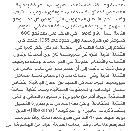
بعد سقوط القنبلة، استعادت هيروشيما، بطريقة إعجازية،
العديد من خدماتها -كشبكة المياه والكهرباء، وعربات الترام-
وكانت تعج بالأبطال المجهولين التي أتوا من كل حدب وصوب
ليسهموا في إعادة المدينة إلى سكة الحياة في الأعوام
التالية. نشأ "ناناو كامادا" في الريف على بعد نحو 600
كيلومتر من هيروشيما. وإلى حدود عام 1955، عندما كان
يتقدم إلى كلية الطب في المدينة، لم يكن يفكر كثيرا في
القنبلة الذرية. لكن، في هيروشيما كان يرى أشخاصًا يرتدون
القبعات والأكمام الطويلة في الحر الشديد لإخفاء حروقهم.
ولعل ذلك ما دفعه إلى أن يصبح خبيرًا في علاج الناجين من
القنبلة الذرية وفي الأبحاث بشأن الإشعاع. تشبـه مشاكـل
هيروشيما اليوم مشاكل العديد من المدن اليابانية: انخفــاض
معــدل الولادات، والشيخوخة السكانية، وعدم كفاية الطاقة
الفندقية لإيواء أكثر من مليوني زائر سنويا، والمباني والبنى
التحتية المتقادمة. ولكن ثمة إحساس عام بضرورة التعجيل
بحفظ ذكريات الناجين- أو "هِباكوشا" (Hibakusha)- الذين
يوجد منهم نحو 47 ألفًا في هيروشيما؛ حيث يبلغ متوسط
أعمارهم 82 عامًا. وقد أرسلت المدينة أفرادًا من الهباكوشا إلى