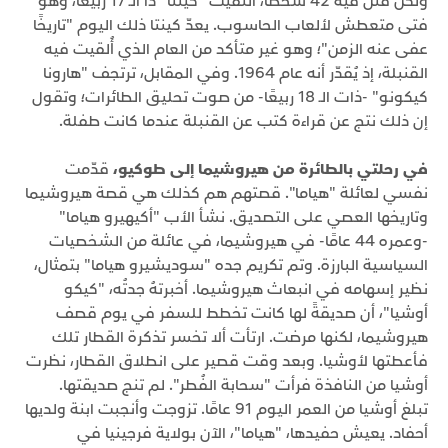
ولكن قُتل فيه 42 شخصًا، التقيت "كينتا" ذا الـ 17 ربيعًا، وهو
فتى متعطش لألعاب الحاسوب. يعدّ كينتا ذلك اليوم "تاريخًا
عفى عنه الزمن"؛ وهو غير متأكد من العام الذي أُلقيت فيه
القنبلة، إذ يُقدّر أنه عام 1964. وفي المقابل، ترتجف "هارونا
كيكونو" -ذات الـ 18 ربيعًا- من صوت تحليق الطائرات؛ وتقول
إن ذلك نتج عن قراءة كتب عن القنبلة عندما كانت طفلة.
في رحلتي بالطائرة من هيروشيما إلى طوكيو،
قدّمت
نفسي لعائلة "هياما". قصتهم هم كذلك هي قصة هيروشيما
وتاريخها العصي على التصديق. نشأ الأب "أكيهيرو هياما"
-وعمره 44 عامًا- في هيروشيما، في عائلة من الشخصيات
السياسية البارزة. وتم تكريم جده "سوديشيرو هياما" بتمثال،
نظير إسهامه في انبعاث هيروشيما. أخبرتهُ جدتُه، "كيكو
أوشيا"، أن صديقةً لها كانت تخطط للسفر في يوم قصف
هيروشيما، لكنها مرضت. ارتأت ألا تخسر تذكرة القطار تلك
فأعطتها لأوشيا. وبعد وقت قصير على انطلاق القطار، نظرت
أوشيا من النافذة فرأت "سحابة الفُطر". لم تنج صديقتها.
تبلغ أوشيا من العمر اليوم 91 عامًا. تزوجت وأنجبت ابنة ولديها
أحفاد. يعيش حفيدها، "هياما"، الآن بولاية فرجينيا في