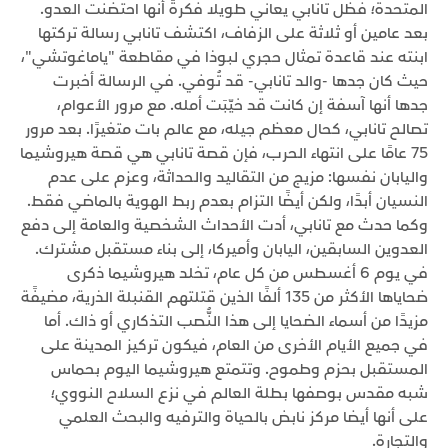
المتحدة؛ فظل تانابي يعاني طويلا فكرةَ أنها احتضنت العدو.
بعد عامين أو ثلاثة على الزفاف، اكتشف تانابي رسالة تركتها
ابنته عند قاعدة تمثال حجري لبوذا في مقاطعة "ياماغوتشي"،
حيث كان جدها -والد تانابي- قد تُوفي. في الرسالة أخبرت
جدها أنها آسفة إن كانت قد خيّبَت أمله. مع مرور الأعوام،
تصالح تانابي، كحال معظم جيله، مع عالم بات متغيرًا. بعد مرور
75 عامًا على انتهاء الحرب، فإن قصة تانابي هي قصة هيروشيما
واليابان نفسها: مزيج من التقاليد والحداثة، وعزم على عدم
النسيان أبدًا، ولكن أيضًا التزام بعدم ربط الهوية بالماضي فقط.
وكما حدث مع تانابي، أدت الأحداث الشخصية والعامة إلى دفع
العدوين السابقين، اليابان وأميركا، إلى بناء مستقبل مشترك.
في يوم 6 أغسطس من كل عام، تخلد هيروشيما ذكرى
ضحاياها الأكثر من 135 ألفًا الذين قتلتهم القنبلة الذرية، مضيفًة
مزيدًا من أسماء الضحايا إلى هذا النُّصب التذكاري أو ذاك. أما
في جميع الأيام الأخرى من العام، فيكون تركيز المدينة على
المستقبل بحزم وطموح. وتتمتع هيروشيما اليوم بحماس
شبه مقدس بوصفها بطلة العالم في نزع السلاح النووي؛
على أنها أيضا مركز نابض بالحياة والترفيه والبحث العلمي
والتجارة.