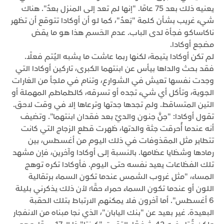
يعنيه ذلك بعد 75 عامًا. "إنها لم تعد إلى المنزل بعدُ". هناك
شيء غريب بشأن كلمة "بَعدُ"، كما لو أن أوكادا تتوقع أن تظهر
ناكاساكو فجأة لدى الباب. عدم الحَسم هذا هو ما يقض
مضجع أوكادا.
لم تكن أوكادا يتيمة، لكنها ربما عاشت ما يشبه اليُتم فعلًا.
فقد بحث والداها بيأس عن ابنتهما الكبرى، تاركين أوكادا التي
وجدت نفسها تعيش في الشوارع، وتنام في ملجأ من الغارات
الجوية، وتأكل أي شيء تجده أو تسرقه، كالطماطم المهملة أو
التين المتساقط. ولم تجدها جدتها وترعاها إلا في وقت لاحق.
تقول أوكادا: "جنَّ جنون والديّ بعد فقدان ابنتهما". وتضيف
أنه عندما أُحرقت جثة والدتها، ظهرت قطع الزجاج التي كانت
تتطاير مثل المقذوفات في ذلك اليوم من أغسطس، بين
رمادها وشظايا عظامها. بالنسبة إلى أوكادا وآخرين، فإن مشهد
تلك الفظاعات يعيد نفسه حتى اليوم. فأوكادا تكره توهج
المساء، "مثل غروب الشمس عندما تكون السماء برتقالية
اللون أو عندما تكون السماء حمراء حقًا؛ لأن ذلك يذكرني بليلة
6 أغسطس". أما آخرون فلا يمكنهم الارتباط بتلك الحقبة
البعيدة. غير بعيد عن "بنك اليابان"، الذي نجا مبناه من الانفجار