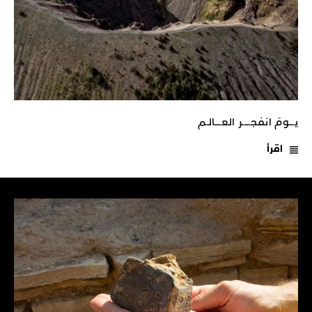
يـــومَ انفجـــــر العــــالـم
اقرأ