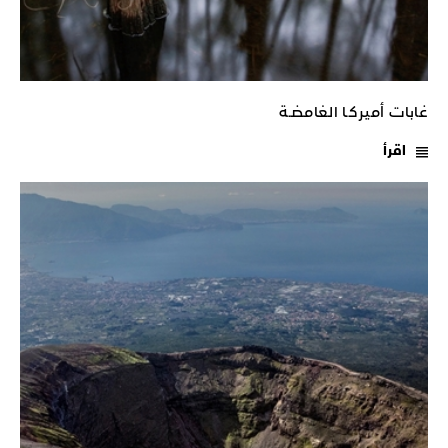
غابات أميركـا الغامضـة
اقرأ