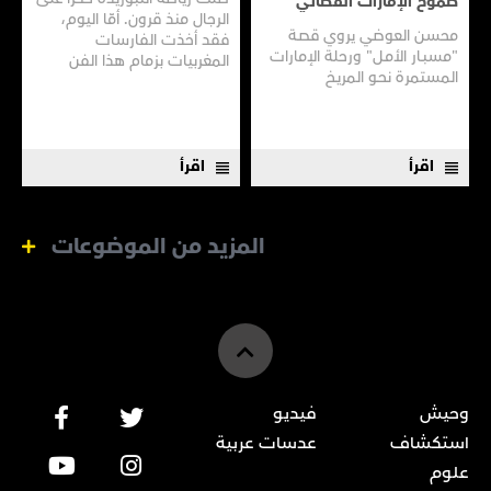
طموح الإمارات الفضائي
الرجال منذ قرون. أمّا اليوم،
محسن العوضي يروي قصـة
فقد أخذت الفارسات
"مسبـار الأمـل" ورحلة الإمارات
المغربيات بزمام هذا الفن
المستمرة نحـو المريـخ
العريق سعيًا إلى نقله إلى جيل
جديد.
اقرأ
اقرأ
المزيد من الموضوعات
وحيش
فيديو
استكشاف
عدسات عربية
علوم