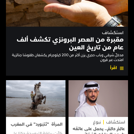
استكشاف
مقبرة من العصر البرونزي تكشف ألف
عام من تاريخ العين
مدخلٌ شرقي وباب حجري يزن أكثر من 200 كيلوجرام يكشفان طقوسًا جنائزية
امتدت عبر قرون
اقرأ
استكشاف
نبوغ
المـرأة "تَتبَـورد" في المغرب
عالِمٌ حالِمٌ.. يحمل على عاتقه
ظلّت رياضة التبوريدة حكرًا على