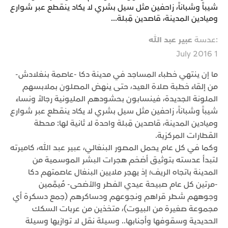
شيباً وشباناً، زاحفين مثل سيل بشري لا يكاد ينقطع عبر شوارع
وميادين المدينة، قاصدين قِبلة...
:عدسة
عبير عبد الله
1 July 2016
ما إن ينتهي خطباء المساجد في مدينة دكا -عاصمة بنغلادش-
من إلقاء خطبة صلاة العيد، حتى ينهض المصلون بملابسهم
الملونة الجديدة، فينسابون بحشودهم المليونية رجالاً ونساء
شيباً وشباناً، زاحفين مثل سيل بشري لا يكاد ينقطع عبر شوارع
وميادين المدينة، قاصدين قِبلة واحدة لا ثانية لها: محطة
القطارات المركزية.
وكما في كل عام يحمل المصور البنغالي، عبير عبد الله، كاميرته
لتبدأ عدسته بتوثيق أضخم هجرات البشر الموسمية من
المدينة باتجاه الريف؛ إذ يهجر ملايين البنغال عاصمتهم دكا
-مرتين كل عام صبيحة عيدي الفطر والأضحى- مُيمِّمين
وجوههم شطر قراهم ونجوعهم ودساكرهم (جمع دسكرة أي
مجموعة صغيرة من البيوت)، متخذين من عربات السكك
الحديدية وسقوفها وأجنابها.. وسيلة نقل لا توازيها وسيلة