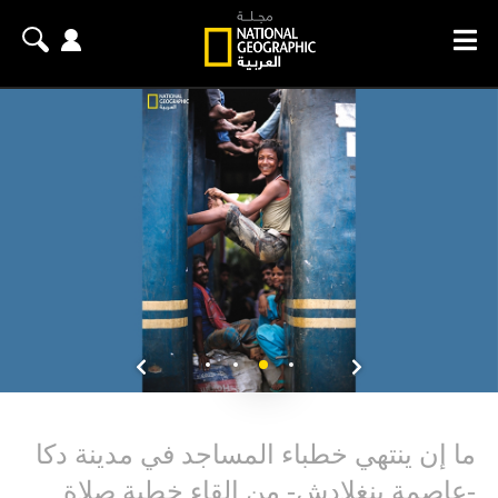
ما إن ينتهي خطباء المساجد في مدينة دكا
-عاصمة بنغلادش- من إلقاء خطبة صلاة