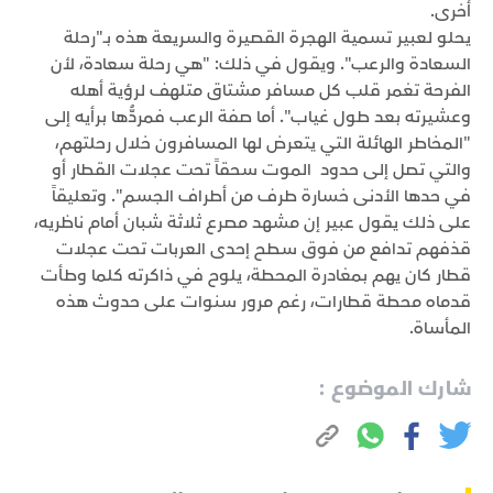
أخرى.
يحلو لعبير تسمية الهجرة القصيرة والسريعة هذه بـ"رحلة
السعادة والرعب". ويقول في ذلك: "هي رحلة سعادة، لأن
الفرحة تغمر قلب كل مسافر مشتاق متلهف لرؤية أهله
وعشيرته بعد طول غياب". أما صفة الرعب فمردُّها برأيه إلى
"المخاطر الهائلة التي يتعرض لها المسافرون خلال رحلتهم،
والتي تصل إلى حدود الموت سحقاً تحت عجلات القطار أو
في حدها الأدنى خسارة طرف من أطراف الجسم". وتعليقاً
على ذلك يقول عبير إن مشهد مصرع ثلاثة شبان أمام ناظريه،
قذفهم تدافع من فوق سطح إحدى العربات تحت عجلات
قطار كان يهم بمغادرة المحطة، يلوح في ذاكرته كلما وطأت
قدماه محطة قطارات، رغم مرور سنوات على حدوث هذه
المأساة.
شارك الموضوع :