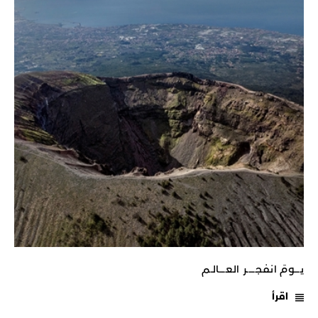
يـــومَ انفجـــــر العــــالـم
اقرأ