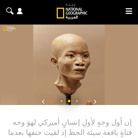
إن أول وجهٍ لأولِ إنسانٍ أميركي لهوَ وجه
فتاةٍ يافعة سيئة الحظ إذ لقيت حتفها بعدما