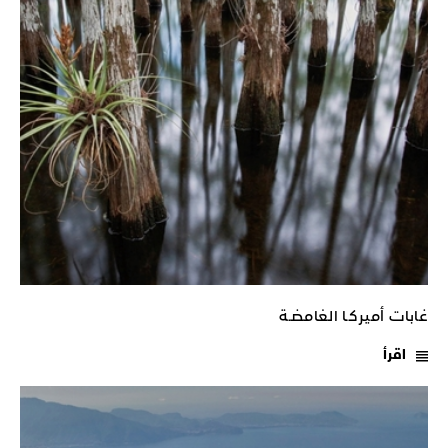
غابات أميركـا الغامضـة
اقرأ