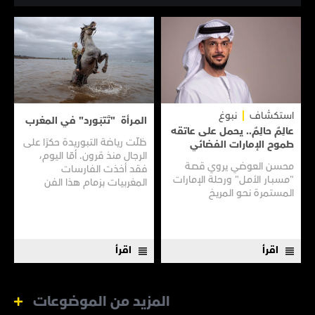
استكشاف
نبوغ
المـرأة "تَتبَـورد" في المغرب
عالِمٌ حالِمٌ.. يحمل على عاتقه
ظلّت رياضة التبوريدة حكرًا على
طموح الإمارات الفضائي
الرجال منذ قرون. أمّا اليوم،
محسن العوضي يروي قصـة
فقد أخذت الفارسات
"مسبـار الأمـل" ورحلة الإمارات
المغربيات بزمام هذا الفن
المستمرة نحـو المريـخ
العريق سعيًا إلى نقله إلى جيل
جديد.
اقرأ
اقرأ
المزيد من الموضوعات