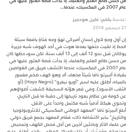
من حسن طالع العلم والعلماء. إذ بدأت قصة العثور عليها في
عام 2007 في المكسيك، عندما...
:عدسة
بقلم: غلين هودجيز
21 ديسمبر 2014
إن أول وجهٍ لأولِ إنسانٍ أميركي لهوَ وجه فتاةٍ يافعة سيئة
الحظ إذ لقيت حتفها بعدما هوت في أحد كهوف شبه جزيرة
يوكاتان قبل نحو 12 ألف إلى 13 ألف سنة. لكن سوء حظها كان
من حسن طالع العلم والعلماء. إذ بدأت قصة العثور عليها في
عام 2007 في المكسيك، عندما اكتشف فريق من الغواصين
بقيادة ألبيرتو نافا شيئاً مذهلا، ألا وهو كهف ضخم مغمور
بالمياه، أُطلق عليه اسم "أويو نيغرو" (Hoyo Negro) (أو
الثقب الأسود). وفي قعر هوّته السحيقة كشفت أضواؤهم
عن كومة من عظام يعود تاريخها إلى حقبة ما قبل التاريخ،
وتحوي هيكلاً آدمياً شبه مكتمل واحداً على الأقل.
أبلغ ألبيرتو نافا "المعهد الوطني المكسيكي للأنثروبولوجيا
والتاريخ" بخبر اكتشافه ذاك، فقام المعهد بجمع فريق دولي
من علماء الآثار وباحثين آخرين من أجل فحص الكهف وتمحيص
محتوياته. وقد تَبيّن أن ذلك الهيكل العظمي -الذي أطلق عليه