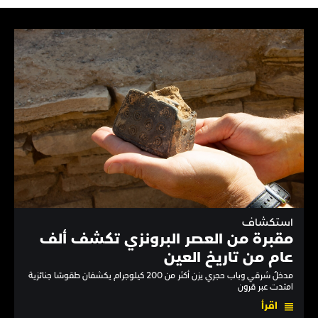
استكشاف
مقبرة من العصر البرونزي تكشف ألف
عام من تاريخ العين
مدخلٌ شرقي وباب حجري يزن أكثر من 200 كيلوجرام يكشفان طقوسًا جنائزية
امتدت عبر قرون
اقرأ