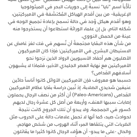
تأدُّباً اسم "نايا" نسبةً إلى حوريات البحر في الميثولوجيا
الإغريقية- من بين أقدم الهياكل المُكتشَفة في الأميركيَتين،
وهو أقدم هيكل وُجد في حالة تسمح بإعادة تجميع الوجه في
شكله التام. بل إن علماء الوراثة استطاعوا أن يستخرجوا منه
عينة من الحمض النووي.
من شأن هذه البقايا مجتمعةً أن تُسهم في فك لغز غامض عن
الاستيطان البشري في الأميركيتين: فإذا كان الأميركيون
الأصليون هم أحفاد الآسيويين الرواد الذين نزحوا نحو
الأميركيتين مع نهاية العصر الجليدي الأخير، فلماذا لا يشبهون
أسلافهم القدامى؟
حسبما هو معروف فإن الأميركيين الأوائل كانوا أناساً حادّين
عنيفين شديدي الصلابة. إذ تُبين دراسة بقايا عظام الأميركيين
القدامى (Paleo-Americans) أن أكثر من نصف الرجال يحملون
إصابات سببها العنف، وأربعة من أصل كل عشرة رجال لديهم
كسور في الجمجمة. ولا يبدو أن تلك الجروح كانت نتيجة
لحوادث صيد، كما أنها لا تحمل علامات دالة على الحروب مثل
الضربات التي يتلقاها المرء أثناء الهروب من شخص مهاجم.
والحال -على ما يبدو- أن هؤلاء الرجال كانوا كثيرا ما يقاتلون