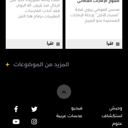
طموح الإمارات الفضائي
الرجال منذ قرون. أمّا اليوم،
محسن العوضي يروي قصـة
فقد أخذت الفارسات
"مسبـار الأمـل" ورحلة الإمارات
المغربيات بزمام هذا الفن
المستمرة نحـو المريـخ
العريق سعيًا إلى نقله إلى جيل
جديد.
اقرأ
اقرأ
المزيد من الموضوعات
وحيش
فيديو
استكشاف
عدسات عربية
علوم