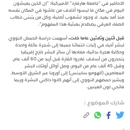
الأحافير في "جامعة هارفارد" الأميركية: "إن الذين يعيشون
اليوم في مكانٍ ما ليسوا أخلاف من عاشوا في المكان نفسه
منذ أمد بعيد. لا وجود لشعوب أصلية، وكل من يتبنى خطاب
الصفاء العرقي يصطدم بعبثية هذا المفهوم".
قبل اثنين وثلاثين عاما خلت،
أسهمت دراسة الحمض النووي
لبشر أحياء في إثبات انتمائنا جميعا إلى شجرة عائلة واحدة
وحكاية هجرة بدائية، مفادها أن سائر البشر خارج إفريقيا
يتحدرون من أسلاف غادروا القارة قبل أزيد من 60 ألف عام.
وقبل 45 ألف عام من اليوم، وصل أوائل أولئك البشر
المعاصرين (الهومو سابينس) إلى أوروبا عبر الشرق الأوسط.
ويشير حمضهم النووي إلى أنهم كانوا داكني البشرة وربما
فاتحي لون العينين.
شارك الموضوع :