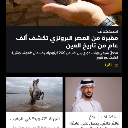
استكشاف
مقبرة من العصر البرونزي تكشف ألف
عام من تاريخ العين
مدخلٌ شرقي وباب حجري يزن أكثر من 200 كيلوجرام يكشفان طقوسًا جنائزية
امتدت عبر قرون
اقرأ
استكشاف
نبوغ
المـرأة "تَتبَـورد" في المغرب
عالِمٌ حالِمٌ.. يحمل على عاتقه
ظلّت رياضة التبوريدة حكرًا على