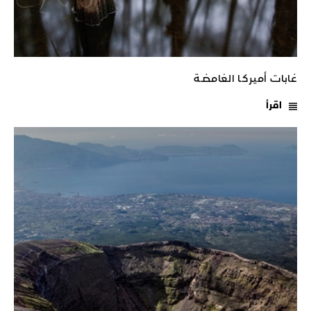
غابات أميركـا الغامضـة
اقرأ