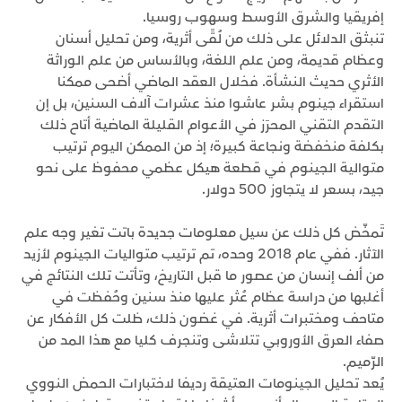
إفريقيا والشرق الأوسط وسهوب روسيا.
تنبثق الدلائل على ذلك من لُقًى أثرية، ومن تحليل أسنان
وعظام قديمة، ومن علم اللغة، وبالأساس من علم الوراثة
الأثري حديث النشأة. فخلال العقد الماضي أضحى ممكنا
استقراء جينوم بشر عاشوا منذ عشرات آلاف السنين، بل إن
التقدم التقني المحرَز في الأعوام القليلة الماضية أتاح ذلك
بكلفة منخفضة ونجاعة كبيرة؛ إذ من الممكن اليوم ترتيب
متوالية الجينوم في قطعة هيكل عظمي محفوظ على نحو
جيد، بسعر لا يتجاوز 500 دولار.
تَمخّض كل ذلك عن سيل معلومات جديدة باتت تغير وجه علم
الآثار. ففي عام 2018 وحده، تم ترتيب متواليات الجينوم لأزيد
من ألف إنسان من عصور ما قبل التاريخ، وتأتت تلك النتائج في
أغلبها من دراسة عظام عُثر عليها منذ سنين وحُفظت في
متاحف ومختبرات أثرية. في غضون ذلك، ظلت كل الأفكار عن
صفاء العرق الأوروبي تتلاشى وتنجرف كليا مع هذا المد من
الرّميم.
يُعد تحليل الجينومات العتيقة رديفا لاختبارات الحمض النووي