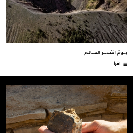
يـــومَ انفجـــــر العــــالـم
اقرأ