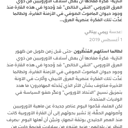
النازية- فكرةً مفادها أن بعض أسلاف الأوروبيين من ذوي
العرق الأوروبي "النقي الخالص" قد وُجدوا في هذه القارة منذ
وجود حيوان الماموث الصوفي في الأزمنة الغابرة. ولطالما
غذّت تلك الفكرة عنصريةَ العرق...
:عدسة
ريمي بينالي
1 أغسطس 2019
لطالما استلهم المُنَظِّرون
-حتى قبل زمن طويل من ظهور
النازية- فكرةً مفادها أن بعض أسلاف الأوروبيين من ذوي
العرق الأوروبي "النقي الخالص" قد وُجدوا في هذه القارة منذ
وجود حيوان الماموث الصوفي في الأزمنة الغابرة. ولطالما
غذّت تلك الفكرة عنصريةَ العرق الأبيض، وأثارت في الآونة
الأخيرة مخاوف بشأن الأثر الذي يُحْدثه المهاجرون؛ ما هدد
بتمزيق نسيج "الاتحاد الأوروبي" وعكّر صفو السياسة في
الولايات المتحدة.
لكن العلماء قدّموا اليوم عناصر جديدة عن ماهية الأوروبيين
وأصولهم الحقَّة، إذ تشير بحوثهم إلى أن القارة الأوروبية كانت
منذ العصر الجليدي بوتقة انصهار، وتبيَّن أن أهلها اليوم -بصرف
النظر عن بلدانهم- مزيج متنوع من سلالات قديمة جاءت من