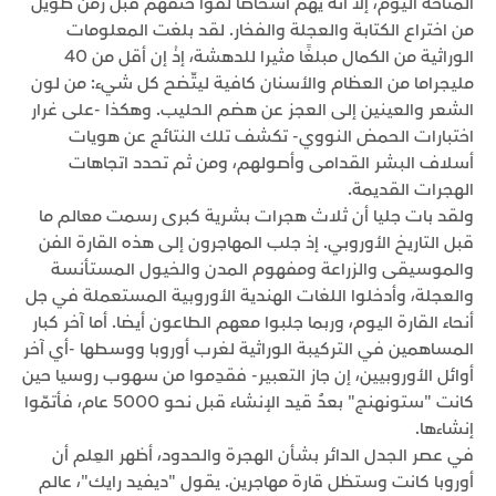
المتاحة اليوم، إلا أنه يهم أشخاصا لقوا حتفهم قبل زمن طويل
من اختراع الكتابة والعجلة والفخار. لقد بلغت المعلومات
الوراثية من الكمال مبلغًا مثيرا للدهشة، إذْ إن أقل من 40
مليجراما من العظام والأسنان كافية ليتّضح كل شيء: من لون
الشعر والعينين إلى العجز عن هضم الحليب. وهكذا -على غرار
اختبارات الحمض النووي- تكشف تلك النتائج عن هويات
أسلاف البشر القدامى وأصولهم، ومن ثم تحدد اتجاهات
الهجرات القديمة.
ولقد بات جليا أن ثلاث هجرات بشرية كبرى رسمت معالم ما
قبل التاريخ الأوروبي. إذ جلب المهاجرون إلى هذه القارة الفن
والموسيقى والزراعة ومفهوم المدن والخيول المستأنسة
والعجلة، وأدخلوا اللغات الهندية الأوروبية المستعملة في جل
أنحاء القارة اليوم، وربما جلبوا معهم الطاعون أيضا. أما آخر كبار
المساهمين في التركيبة الوراثية لغرب أوروبا ووسطها -أي آخر
أوائل الأوروبيين، إن جاز التعبير- فقدِموا من سهوب روسيا حين
كانت "ستونهنج" بعدُ قيد الإنشاء قبل نحو 5000 عام، فأتمّوا
إنشاءها.
في عصر الجدل الدائر بشأن الهجرة والحدود، أظهر العِلم أن
أوروبا كانت وستظل قارة مهاجرين. يقول "ديفيد رايك"، عالم