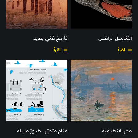
التنـاسـل الراقـص
تـأريــخ فـني جـديد
اقرأ
اقرأ
فجْر الانطباعية
منـاخ متغيّـر.. طيـورٌ قليـلة