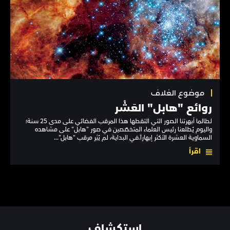
موضوع الغلاف
روائع "هابل" العَشْر
لطالما أبهرتنا الصور التي التقطها هذا المرقب الفضائي على مدى 25 سنة؛
واليوم يُطلعنا رئيس العلماء المتخصّصين في صور "هابل" على مشاهده
السماوية العشرة الأكثر إبهاراً.في البداية، لم يُثِر مرقب "هابل"...
اقرأ
استكشاف