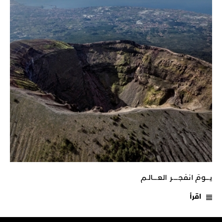
يـــومَ انفجـــــر العــــالـم
اقرأ