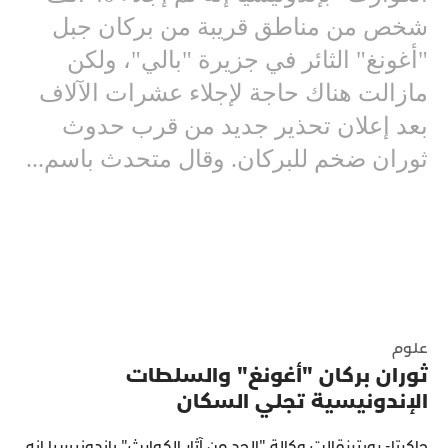
شخص من مناطق قريبة من بركان جبل
"أغونغ" الثائر في جزيرة "بالي"، ولكن
مازالت هناك حاجة لإجلاء عشرات الآلاف
بعد إعلان تحذير جديد من قرب حدوث
ثوران ضخم للبركان. وقال متحدث باسم...
علوم
ثوران بركان "أغونغ" والسلطات
الإندونيسية تجلي السكان
جاكرتا- رويترزقالت وكالة "الحد من آثار الكوارث" بإندونيسيا إنه