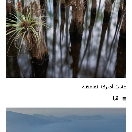
غابات أميركـا الغامضـة
اقرأ