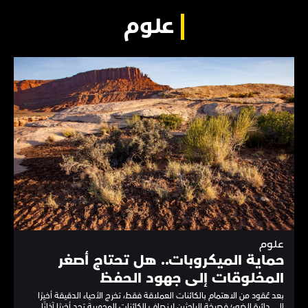
علوم
علوم
حماية الميكروبات.. هل تحتاج أصغر
المخلوقات إلى جهود الحفظ
بعد عُقود من الاهتمام بالكائنات العملاقة فقط، تخرج الأحياء الدقيقة أخيرًا
إلى دائرة الضوء؛ فصرخة الباحثين لإنصاف الكائنات المجهرية تجد أخيرًا آذانًا