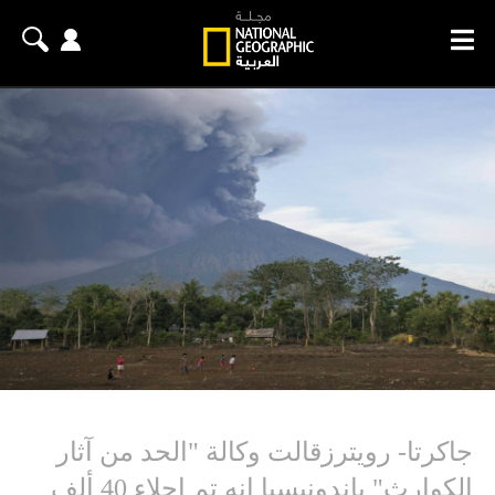
جاكرتا- رويترزقالت وكالة "الحد من آثار
الكوارث" بإندونيسيا إنه تم إجلاء 40 ألف