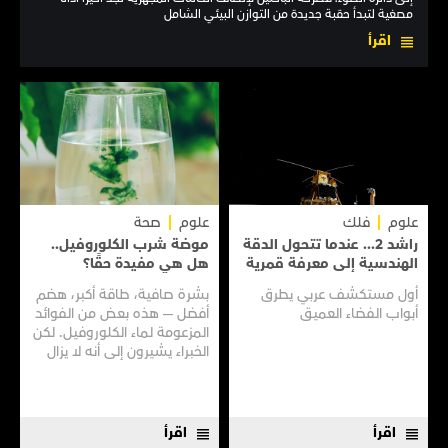
مصغية لتبدأ حقبة جديدة من التوازن البيئي الشامل
اقرأ
علوم
فلك
علوم
صحة
راشد 2... عندما تتحول الدقة
موضة شرب الكلوروفيل..
الهندسية إلى معرفة قمرية
هل هي مفيدة حقًا؟
أول مستكشف عربي يطرق
بشرة صافية، طاقة أكبر، هضم
أبواب الفضاء العميق
أفضل — هذه بعض من الفوائد
المزعومة لماء الكلوروفيل. لكن
الخبراء يشيرون إلى أنه لا يزال
هناك الكثير مما لا نعرفه
اقرأ
اقرأ