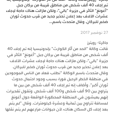
تم إجلاء 40 ألف شخص من مناطق قريبة من بركان جبل
"أغونغ" الثائر في جزيرة "بالي"، ولكن مازالت هناك حاجة لإجلاء
عشرات الآلاف بعد إعلان تحذير جديد من قرب حدوث ثوران
ضخم للبركان. وقال متحدث باسم...
27 نوفمبر 2017
جاكرتا- رويترز
قالت وكالة "الحد من آثار الكوارث" بإندونيسيا إنه تم إجلاء 40
ألف شخص من مناطق قريبة من بركان جبل "أغونغ" الثائر في
جزيرة "بالي"، ولكن مازالت هناك حاجة لإجلاء عشرات الآلاف
بعد إعلان تحذير جديد من قرب حدوث ثوران ضخم للبركان.
وقال متحدث باسم الوكالة "نطلب فعلا من الناس الموجودين
في منطقة الخطر الرحيل فورا، بسبب وجود احتمال حدوث
ثوران أكبر". وأضاف إنه تم إجلاء 40 ألف شخص من بين ما
يتراوح بين 90 ألف شخص و100 ألف شخص. وتقول تقديرات
إنهم يعيشون في المنطقة المحظورة الواقعة حول أغونغ
لمسافة تتراوح بين ثمانية وعشرة كيلومترات. وقال "لم يتم
بعد إجلاء كل السكان هناك، لأن حيوانات مزارعهم لم يتم نقلها