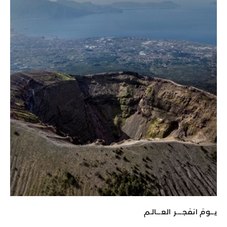
يـــومَ انفجـــــر العــــالـم