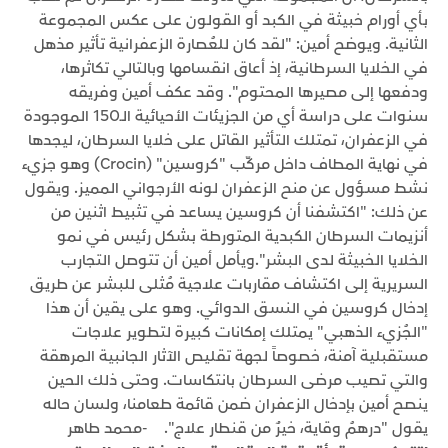
بأي أورام خبيثة في الكبد أو القولون على عكس المجموعة
الثانية. ويوضح أمين: "لقد كان للعُصارة الزعفرانية تأثير مذهل
في الخلايا السرطانية، إذ أعاق انقسامها وبالتالي تكاثرها،
ودفعها إلى مصيرها المحتوم". وقد عكف أمين وفريقه
سنوات على دراسة أي من الجزيئات الأحيائية الـ150 الموجودة
في الزعفران، تمتلك التأثير القاتل على خلايا السرطان، ليجدها
في نهاية المطاف داخل مركّب "كروسين" (Crocin) وهو جزيء
نشط مسؤول عن منح الزعفران لونه الأرجواني المميز. ويقول
عن ذلك: "اكتشفنا أن كروسين يساعد في تثبيط اثنين من
أنزيمات السرطان الكبدية المتورطة بشكل رئيس في نمو
الخلايا الخبيثة لدى البشر". ويأمل أمين أن تتوصل التجارب
السريرية إلى اكتشاف مقاربات علاجية مُثلى للبشر عن طريق
إدخال كروسين في النسق الدوائي. وهو على يقين أن هذا
"الجُزيء الذهبي" يمتلك إمكانات كبيرة لتطوير علاجات
مستقبلية آمنة، خصوصاً لجهة تقليص الآثار الجانبية المرهقة
والتي تصيب مرضى السرطان بانتكاسات. وحتى ذلك الحين
ينصح أمين بإدخال الزعفران ضمن قائمة طعامنا، ولسان حاله
يقول "درهمُ وقاية، خيرٌ من قنطار علاج". -محمد طاهر