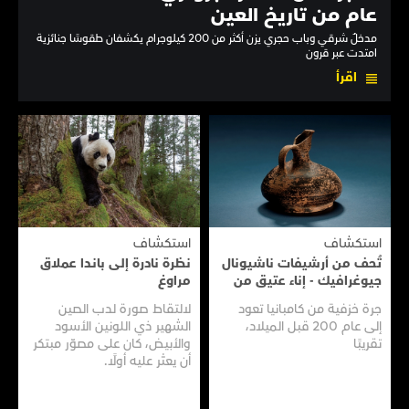
عام من تاريخ العين
مدخلٌ شرقي وباب حجري يزن أكثر من 200 كيلوجرام يكشفان طقوسًا جنائزية
امتدت عبر قرون
اقرأ
استكشاف
استكشاف
تُحف من أرشيفات ناشيونال
نظرة نادرة إلى بانـدا عملاق
جيوغرافيك - إناء عتيق من
مراوغ
سفينـة عتيقـة
جرة خزفية من كامبانيا تعود
لالتقاط صورة لدب الصين
إلى عام 200 قبل الميلاد،
الشهير ذي اللونين الأسود
تقريبًا
والأبيض، كان على مصوّر مبتكر
أن يعثر عليه أولًا.