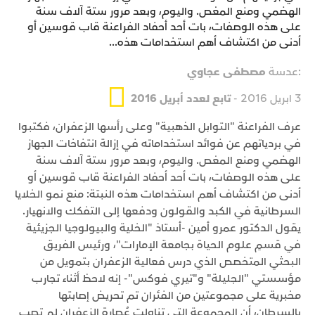
الهضمي ومنع المغص. واليوم، وبعد مرور ستة آلاف سنة
على هذه الوصفات، بات أحد أحفاد الفراعنة قاب قوسين أو
أدنى من اكتشاف أهم استخدامات هذه...
:عدسة
‎مصطفى عجاوي
3 ابريل 2016 -
تابع لعدد أبريل 2016
‎عرف الفراعنة "التوابل الذهبية" وعلى رأسها الزعفران، فكتبوا
في بردياتهم عن فوائد استخداماته في إزالة انتفاخات الجهاز
الهضمي ومنع المغص. واليوم، وبعد مرور ستة آلاف سنة
على هذه الوصفات، بات أحد أحفاد الفراعنة قاب قوسين أو
أدنى من اكتشاف أهم استخدامات هذه النبتة: منع نمو الخلايا
السرطانية في الكبد والقولون ودفعها إلى التفكك والانهيار.
يقول الدكتور عمرو أمين -أستاذ "الخلية والبيولوجيا الجزيئية
في قسمِ علوم الحياة بجامعة الإمارات"، ورئيس الفريق
البحثي المتخصص الذي درس فعالية الزعفران بتمويل من
مؤسستي "الجليلة" و"تيري فوكس"- إنه لاحظ أثناء تجارب
مخبرية على مجموعتين من الفئران تم تحريض إصابتها
بالسرطان، أن المجموعة التي تناولت عُصارة الزعفران لم تصب