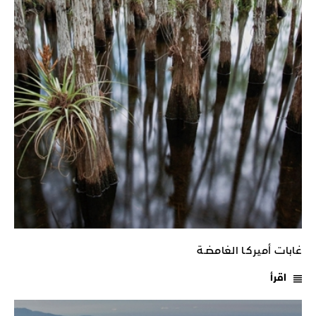
غابات أميركـا الغامضـة
اقرأ