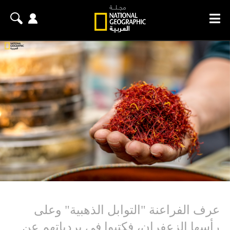
‎عرف الفراعنة "التوابل الذهبية" وعلى
رأسها الزعفران، فكتبوا في بردياتهم عن