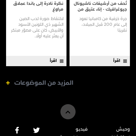
تُحف من أرشيفات ناشيونال
نظرة نادرة إلى بانـدا عملاق
جيوغرافيك - إناء عتيق من
مراوغ
سفينـة عتيقـة
جرة خزفية من كامبانيا تعود
لالتقاط صورة لدب الصين
إلى عام 200 قبل الميلاد،
الشهير ذي اللونين الأسود
تقريبًا
والأبيض، كان على مصوّر مبتكر
أن يعثر عليه أولًا.
اقرأ
اقرأ
المزيد من الموضوعات
وحيش
فيديو