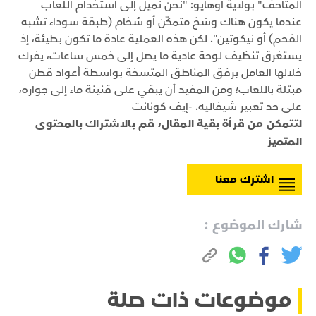
المتاحف" بولاية أوهايو: "نحن نميل إلى استخدام اللعاب
عندما يكون هناك وسَخ متمكّن أو سُخام (طبقة سوداء تشبه
الفحم) أو نيكوتين". لكن هذه العملية عادة ما تكون بطيئة، إذ
يستغرق تنظيف لوحة عادية ما يصل إلى خمس ساعات، يفرك
خلالها العامل برفق المناطق المتسخة بواسطة أعواد قطن
مبتلة باللعاب؛ ومن المفيد أن يبقي على قنينة ماء إلى جواره،
على حد تعبير شيفاليه. -إيف كونانت
لتتمكن من قرأة بقية المقال، قم بالاشتراك بالمحتوى
المتميز
اشترك معنا
شارك الموضوع :
موضوعات ذات صلة