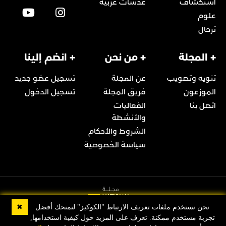
استكشاف
عدسات عربية
علوم
ترحال
+ المجلة
+ من نحن
+ انضم إلينا
تنويه وتصويب
عن المجلة
تسجيل عضو جديد
الموزعون
فريق المجلة
تسجيل الدخول
اتصل بنا
الفعاليات
والأنشطة
الشروط والأحكام
سياسة الخصوصية
✖
نحن نستخدم ملفات تعريف الارتباط "الكوكيز" لنمنحك أفضل
تجربة مستخدم ممكنة. تعرف على المزيد حول كيفية استخدامها,
© 2022 Copyright مجلة ناشيونال جيوغرافيك العربية