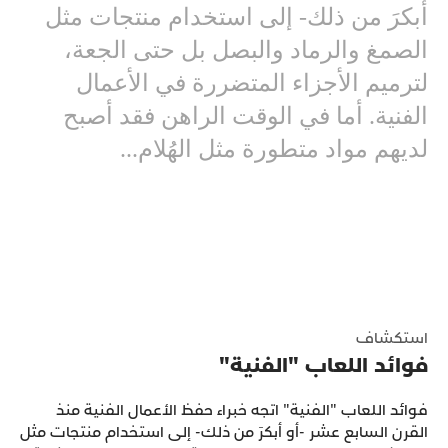
أبكرَ من ذلك- إلى استخدام منتجات مثل
الصمغ والرماد والبصل بل حتى الجعة،
لترميم الأجزاء المتضررة في الأعمال
الفنية. أما في الوقت الراهن فقد أصبح
لديهم مواد متطورة مثل الهُلام...
استكشاف
فوائد اللعاب "الفنية"
فوائد اللعاب "الفنية" اتجه خبراء حفظ الأعمال الفنية منذ
القرن السابع عشر -أو أبكرَ من ذلك- إلى استخدام منتجات مثل