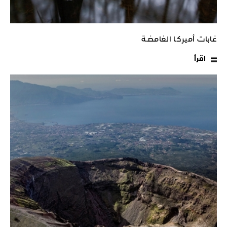
غابات أميركـا الغامضـة
اقرأ