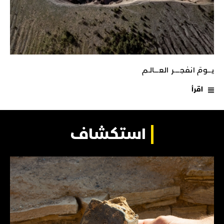
يـــومَ انفجـــــر العــــالـم
اقرأ
استكشاف