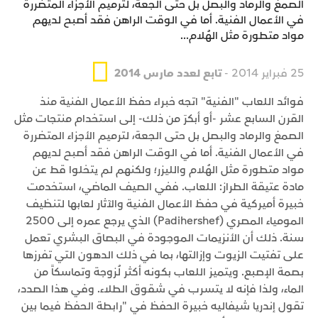
الصمغ والرماد والبصل بل حتى الجعة، لترميم الأجزاء المتضررة
في الأعمال الفنية. أما في الوقت الراهن فقد أصبح لديهم
مواد متطورة مثل الهُلام...
25 فبراير 2014 -
تابع لعدد مارس 2014
فوائد اللعاب "الفنية" اتجه خبراء حفظ الأعمال الفنية منذ
القرن السابع عشر -أو أبكرَ من ذلك- إلى استخدام منتجات مثل
الصمغ والرماد والبصل بل حتى الجعة، لترميم الأجزاء المتضررة
في الأعمال الفنية. أما في الوقت الراهن فقد أصبح لديهم
مواد متطورة مثل الهُلام والليزر؛ ولكنهم لم يتخلوا قط عن
مادة عتيقة الطراز: اللعاب. ففي الصيف الماضي، استخدمت
خبيرة أميركية في حفظ الأعمال الفنية والآثار لعابها لتنظيف
المومياء المصري (Padihershef) الذي يرجع عمره إلى 2500
سنة. ذلك أن الأنزيمات الموجودة في البصاق البشري تعمل
على تفتيت الزيوت وإزالتها، بما في ذلك الدهون التي تفرزها
بصمة الإصبع. ويتميز اللعاب بكونه أكثر لُزوجة وتماسكاً من
الماء، ولذا فإنه لا يتسرب في شقوق الطلاء. وفي هذا الصدد،
تقول إندريا شيفاليه خبيرة الحفظ في "رابطة الحفظ فيما بين