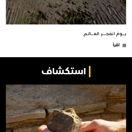
يـــومَ انفجـــــر العــــالـم
اقرأ
استكشاف