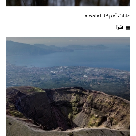
غابات أميركـا الغامضـة
اقرأ