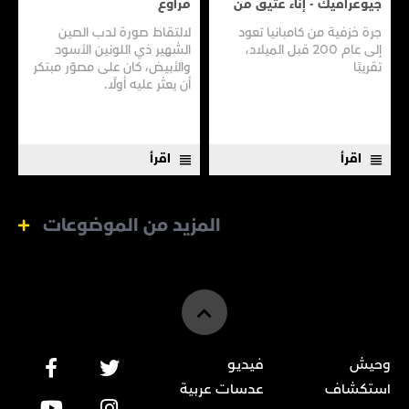
جيوغرافيك - إناء عتيق من
مراوغ
سفينـة عتيقـة
جرة خزفية من كامبانيا تعود
لالتقاط صورة لدب الصين
إلى عام 200 قبل الميلاد،
الشهير ذي اللونين الأسود
تقريبًا
والأبيض، كان على مصوّر مبتكر
أن يعثر عليه أولًا.
اقرأ
اقرأ
المزيد من الموضوعات
وحيش
فيديو
استكشاف
عدسات عربية