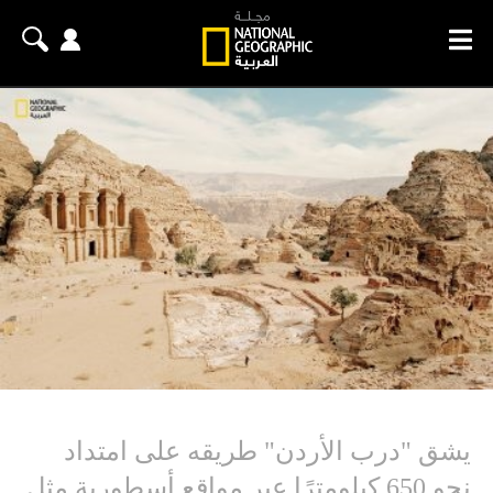
يشق "درب الأردن" طريقه على امتداد
نحو 650 كيلومترًا عبر مواقع أسطورية مثل