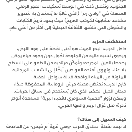
الجنوب. وتتخلل ذلك في الوسط تشكيلات الحجر الرملي
المذهلة في "وادي رم" (الذي غالبًا ما يُستعان به لتصوير
مشاهد مشابهة لكوكب المريخ) حيث يعود تاريخ الكتابات
والنقوش التي خلفتها الثقافة النبطية إلى أكثر من ألفي عام.
استكشف المزيد
داخل الدرب: البحر الميت هو أدنى نقطة على وجه الأرض،
ويحوي نسبة عالية من الملوحة تَحُول دون وجود حياة يمكن
رصدها بالعين المجردة؛ وتُمكِّن مرتاديه من الطفو على السطح
بلا عناء. وتهوي أفئدة الغواصين أيضًا إلى الشعاب المرجانية
الملونة في المياه الواقعة قبالة سواحل العقبة.
خارج الدرب: تحتضن مدينة جرش الرومانية، المحفوظة جيدًا،
ميدان الخيل الضخم الذي كان يُستخدم في سباق العربات.
ويمكن لزوار "محمية الشومري للأحياء البرية" مشاهدة أنواع
نادرة، مثل غزال الريم والمها العربي.
كيف السبيل إلى هناك؟
لا تبعد نقطة انطلاق الدرب -وهي قرية أم قيس- عن العاصمة