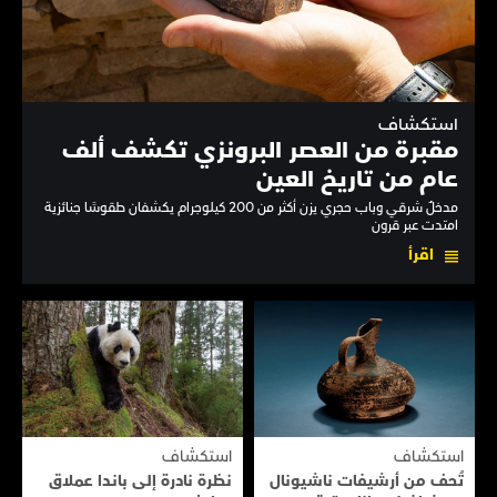
استكشاف
مقبرة من العصر البرونزي تكشف ألف
عام من تاريخ العين
مدخلٌ شرقي وباب حجري يزن أكثر من 200 كيلوجرام يكشفان طقوسًا جنائزية
امتدت عبر قرون
اقرأ
استكشاف
استكشاف
تُحف من أرشيفات ناشيونال
نظرة نادرة إلى بانـدا عملاق