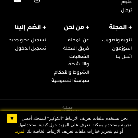
علوم
ترحال
+ المجلة
+ من نحن
+ انضم إلينا
تنويه وتصويب
عن المجلة
تسجيل عضو جديد
الموزعون
فريق المجلة
تسجيل الدخول
اتصل بنا
الفعاليات
والأنشطة
الشروط والأحكام
سياسة الخصوصية
✖
نحن نستخدم ملفات تعريف الارتباط "الكوكيز" لنمنحك أفضل
تجربة مستخدم ممكنة. تعرف على المزيد حول كيفية استخدامها,
© 2022 Copyright مجلة ناشيونال جيوغرافيك العربية
أو قم بتحرير خيارات ملفات تعريف الارتباط الخاصة بك
المزيد