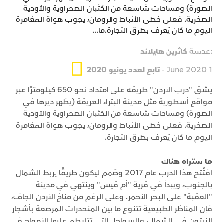
الصورة) ومساحات شاسعة من الكثبان الصحراوية والأودية
الصخرية. فعلى خطى الأنباط والرومان، يجوب هواة المغامرة
اليوم ما كان يُعرف بطرق التجارة.ما...
:عدسة
كاثرين هايلاند
1 June 2020 -
تابع لعدد يونيو 2020
يشق "درب الأردن" طريقه على امتداد نحو 650 كيلومترًا عبر
مواقع أسطورية مثل مدينة البتراء العريقة (يظهر ديرها في
الصورة) ومساحات شاسعة من الكثبان الصحراوية والأودية
الصخرية. فعلى خطى الأنباط والرومان، يجوب هواة المغامرة
اليوم ما كان يُعرف بطرق التجارة.
ما ستراه هناك
افتُتح هذا الدرب عام 2017 وصُمم ليكون طريقًا يربط الشمال
بالجنوب، ويبدأ في قرية "أم قيس" وينتهي في مدينة
"العقبة" على البحر الأحمر. وعلى الرغم من مناخ الأردن الجاف،
فإن المناظر الطبيعية تتنوع ما بين المنحدرات المرصعة بأشجار
الزيتون في الشمال، والسواحل التي تتلاطم عليها الأمواج في