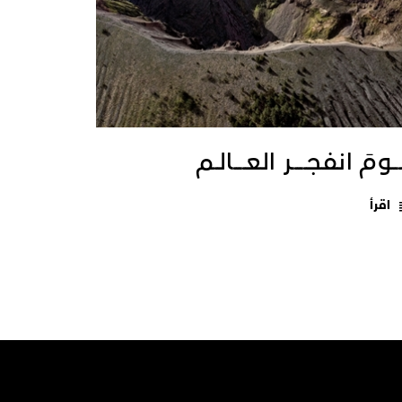
ــومَ انفجـــــر العــــالـم
اقرأ