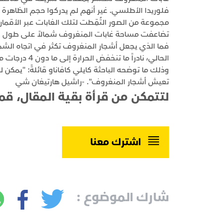
فلوريدا الأطلسي. غير أنهم لم يدركوا حجم الظاهرة إ
تضاعفت مساحة غابات المنغروف شمالاً على طول ال
فما الذي يجعل أشجار المنغروف تكثر في اتجاه الشمال؟
الحالي، نادراً
وذلك ما توضحه الباحثة كايلي كافاناو قائلةً: "يمكن
تعيش أشجار المنغروف". -راشيل هارتيغان شي
لتتمكن من قرأة بقية المقال، قم
اشترك معنا
شارك الموضوع :