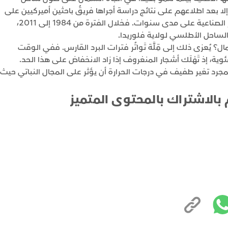
لا بعد اطلاعهم على نتائج دراسة أجراها فريقُ باحثين أميركيين على
مجموعة من الصور التُقِطت لتلك الغابات عبر الأقمار الصناعية على مدى سنوات. فخلال الفترة من 1984 إلى 2011،
ساحل الأطلسي لولاية فلوريدا.
 يُعزى ذلك إلى قِلَّة تَواتُر فترات البرد القارس. ففي الوقت
 ما تنخفض الحرارة إلى ما دون 4 درجات مئوية، إذ تَهْلَك أشجار المنغروف إذا زاد الانخفاض على هذا الحد.
 لمجرد تغير طفيف في درجات الحرارة أن يؤثر على المجال النباتي حيث
 بالاشتراك بالمحتوى المتميز