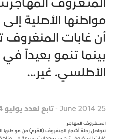
المنـغـروف المهـاجـر
مواطنها الأصلية إلى 
أن غابات المنغروف 
بينما تنمو بعيداً في
الأطلسي. غير...
25 June 2014 -
تابع لعدد يوليو 2014
المنـغـروف المهـاجـر
تتواصل رحلة أشجار المنغروف (القرم) من مواطنها الأ
غابات المنغروف تنحسر بمعدلات سريعة في مناطقها 