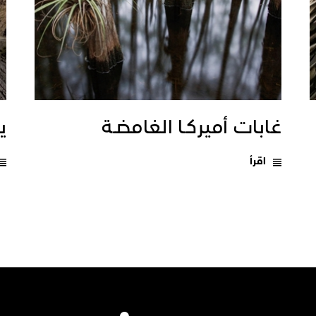
غابات أميركـا الغامضـة
يـ
اقرأ