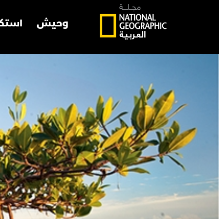
وحيش
استك