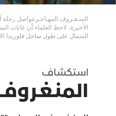
المنـغـروف المهـاجـرتتواصل رحلة 
الأخيرة، لاحظ العلماء أن غابات الم
الشمال على طول ساحل فلوريدا الأ
استكشاف
المنـغـروف 