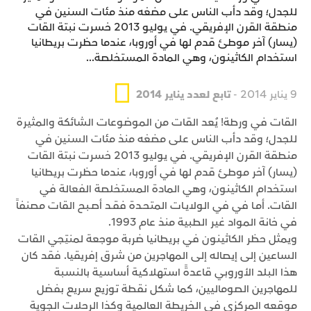
للجدل؛ وقد دأب الناس على مضغه منذ مئات السنين في
منطقة القرن الإفريقي. في يوليو 2013 خسرت نبتة القات
(يسار) آخر موطئ قدم لها في أوروبا، عندما حظرت بريطانيا
استخدام الكاثينون، وهي المادة المستخلصة...
9 يناير 2014 -
تابع لعدد يناير 2014
القات في ورطة! يُعد القات من الموضوعات الشائكة والمثيرة
للجدل؛ وقد دأب الناس على مضغه منذ مئات السنين في
منطقة القرن الإفريقي. في يوليو 2013 خسرت نبتة القات
(يسار) آخر موطئ قدم لها في أوروبا، عندما حظرت بريطانيا
استخدام الكاثينون، وهي المادة المستخلصة الفعالة في
القات. أمـا في في الولايـات المتحـدة فقـد أصـبح القات مصنفاً
في خانة المواد غير الطبية منذ عام 1993.
ويمثل حظر الكاثينون في بريطانيا ضربة موجعة لمنتِجي القات
الساعين إلى إيصاله إلى المهاجرين من شرق إفريقيا. فقد كان
هذا البلد الأوروبي قاعدةً استهلاكية أساسية بالنسبة
للمهاجرين الصوماليين، كما شكل نقطة توزيع سريع بفضل
موقعه المركزي في الخريطة العالمية وكذا الرحلات الجوية