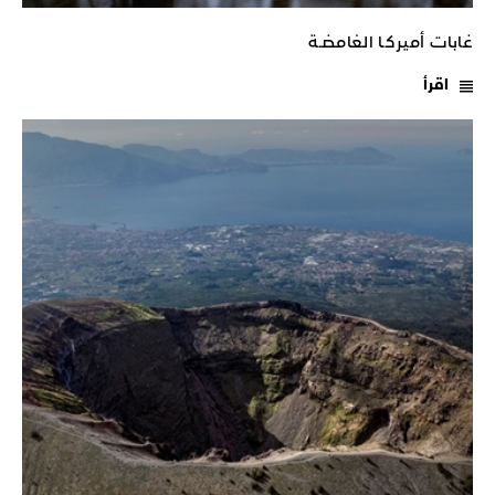
غابات أميركـا الغامضـة
اقرأ