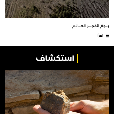
يـــومَ انفجـــــر العــــالـم
اقرأ
استكشاف