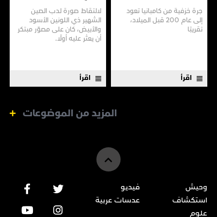
سفينـة عتيقـة
جرة خزفية من كامبانيا تعود
لالتقاط صورة لدب الصين
إلى عام 200 قبل الميلاد،
الشهير ذي اللونين الأسود
تقريبًا
والأبيض، كان على مصوّر مبتكر
أن يعثر عليه أولًا.
اقرأ
اقرأ
المزيد من الموضوعات
وحيش
فيديو
استكشاف
عدسات عربية
علوم