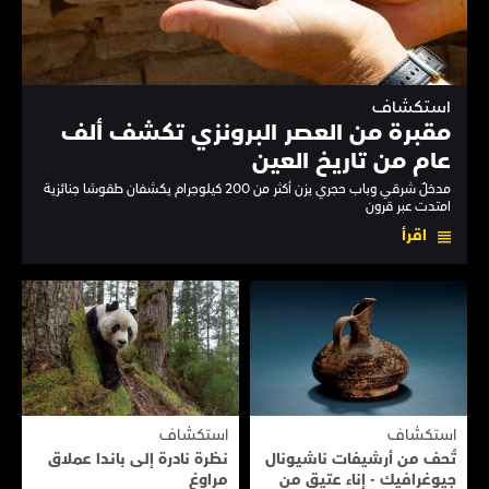
استكشاف
مقبرة من العصر البرونزي تكشف ألف
عام من تاريخ العين
مدخلٌ شرقي وباب حجري يزن أكثر من 200 كيلوجرام يكشفان طقوسًا جنائزية
امتدت عبر قرون
اقرأ
استكشاف
استكشاف
تُحف من أرشيفات ناشيونال
نظرة نادرة إلى بانـدا عملاق
جيوغرافيك - إناء عتيق من
مراوغ