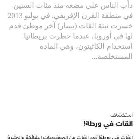
دأب الناس على مضغه منذ مئات السنين
في منطقة القرن الإفريقي. في يوليو 2013
خسرت نبتة القات (يسار) آخر موطئ قدم
لها في أوروبا، عندما حظرت بريطانيا
استخدام الكاثينون، وهي المادة
المستخلصة...
استكشاف
القات في ورطة!
القات في ورطة! يُعد القات من الموضوعات الشائكة والمثيرة