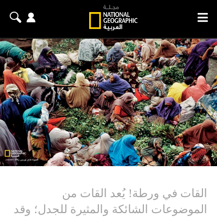
القات في ورطة! يُعد القات من
الموضوعات الشائكة والمثيرة للجدل؛ وقد