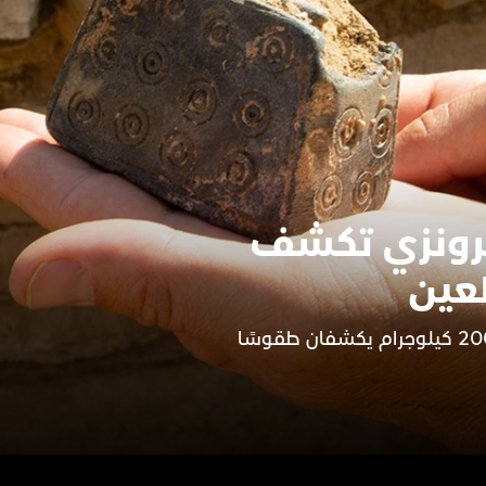
برونزي تكشف
لعين
مدخلٌ شرقي وباب حجري يزن أكثر من 200 كيلوجرام يكشفان طقوسًا