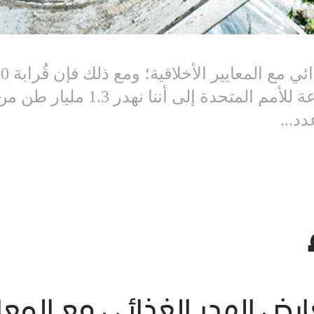
العالم. وتشير منظمة الأغذية والز
 الثقافات٬ يتعارض الهدر الغذائي مع 