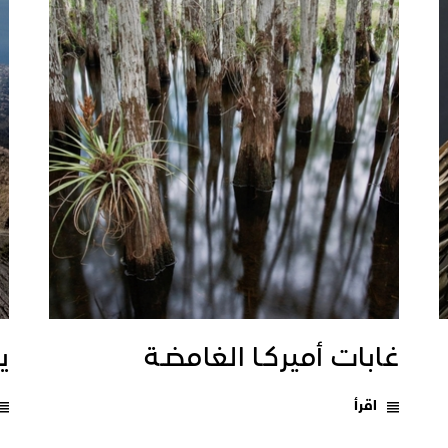
غابات أميركـا الغامضـة
يـ
اقرأ