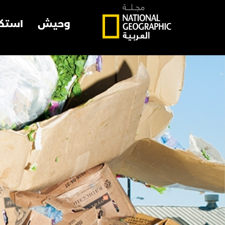
وحيش
استك