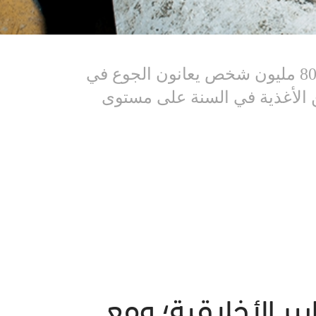
في كل الثقافات٬ يتعارض الهدر الغذائي مع المعايير الأخلاقية؛ ومع ذلك فإن قُرابة 800 مليون شخص يعانون الجوع في
راعة للأمم المتحدة إلى أننا نهدر 1.3 مليار طن من الأغذية في السنة على مستوى
المعايير الأخلاقية؛ ومع