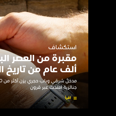
استكشاف
مقبرة من العصر ال
ألف عام من تاريخ ا
جنائزية امتدت عبر قرون
اقرأ