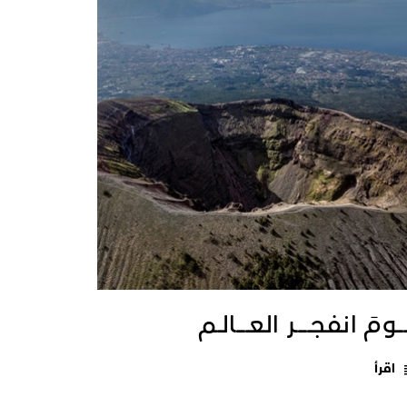
ــومَ انفجـــــر العــــالـم
اقرأ