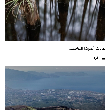
غابات أميركـا الغامضـة
اقرأ