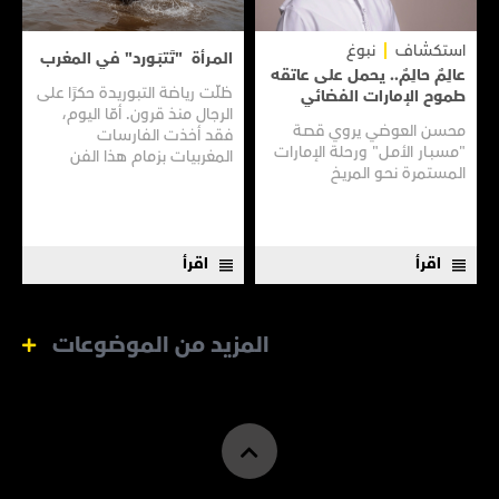
استكشاف
نبوغ
المـرأة "تَتبَـورد" في المغرب
عالِمٌ حالِمٌ.. يحمل على عاتقه
ظلّت رياضة التبوريدة حكرًا على
طموح الإمارات الفضائي
الرجال منذ قرون. أمّا اليوم،
محسن العوضي يروي قصـة
فقد أخذت الفارسات
"مسبـار الأمـل" ورحلة الإمارات
المغربيات بزمام هذا الفن
المستمرة نحـو المريـخ
العريق سعيًا إلى نقله إلى جيل
جديد.
اقرأ
اقرأ
المزيد من الموضوعات