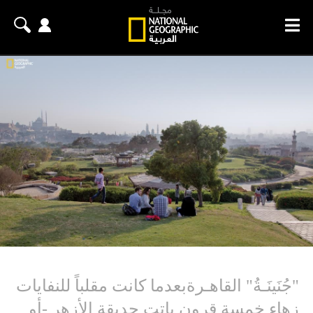
"جُنَينَـةُ" القاهـرةبعدما كانت مقلباً للنفايات
زهاء خمسة قرون باتت حديقة الأزهر -أو