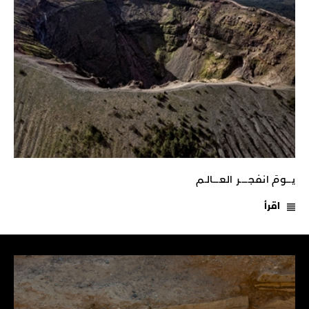
يـــومَ انفجـــــر العــــالـم
اقرأ