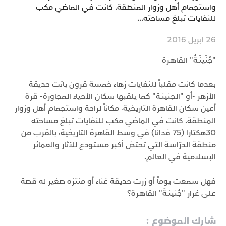
واستجمام أهل وزوار المنطقة. كانت في الماضي مكب
للنفايات تبلغ مساحته...
26 ابريل 2016
"جُنَينَـةُ" القاهـرة
بعدما كانت مقلباً للنفايات زهاء خمسة قرون باتت حديقة
الأزهر -أو "الجنينـة" كما يلقبها سكان الأحياء المجاورة- قرة
أعين سكان القاهرة التاريخية٬ مكاناً لراحة واستجمام أهل وزوار
المنطقة. كانت في الماضي مكب للنفايات تبلغ مساحته
30هكتاراً (75 فداناً) في وسط القاهرة التاريخية٬ بالقرب من
منطقة الدرّاسة التي تحتض أكبر مستودع للآثار والعمائر
الإسلامية في العالم.
فهل سمعت يوماً أو زرت حديقة غناء أو منتزه صغير له قصة
على غرار "جُنَينَـةُ" القاهـرة؟
شارك الموضوع :