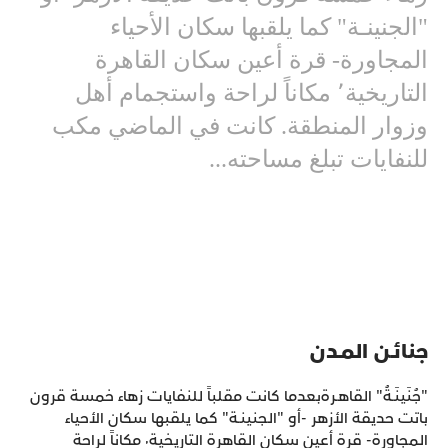
"الجنينـة" كما يلقبها سكان الأحياء
المجاورة- قرة أعين سكان القاهرة
التاريخية٬ مكاناً لراحة واستجمام أهل
وزوار المنطقة. كانت في الماضي مكب
للنفايات تبلغ مساحته...
جنائـن المـدن
"جُنَينَـةُ" القاهـرةبعدما كانت مقلباً للنفايات زهاء خمسة قرون
باتت حديقة الأزهر -أو "الجنينـة" كما يلقبها سكان الأحياء
المجاورة- قرة أعين سكان القاهرة التاريخية٬ مكاناً لراحة