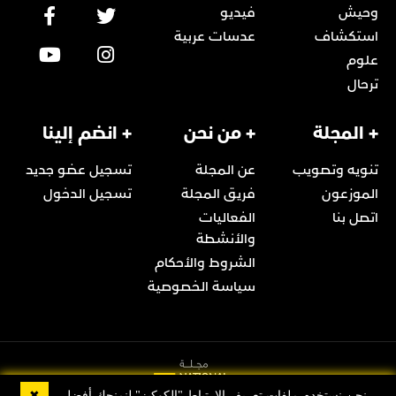
وحيش
فيديو
استكشاف
عدسات عربية
علوم
ترحال
+ المجلة
+ من نحن
+ انضم إلينا
تنويه وتصويب
عن المجلة
تسجيل عضو جديد
الموزعون
فريق المجلة
تسجيل الدخول
اتصل بنا
الفعاليات
والأنشطة
الشروط والأحكام
سياسة الخصوصية
✖
نحن نستخدم ملفات تعريف الارتباط "الكوكيز" لنمنحك أفضل