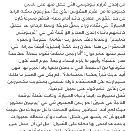
من إحدى مَزارع نيوجرسي التي حصل منها على ثلاثين
كيلوجراماً من القرع المقوس الذي عدَّ المزارعون شكله الزائد
عن حد التقوس العادي حائلا أمام بيعه- اندفع مسرعاً خارج
السيارة التي تقله، وراح يشقّ طريقه وسط الزحام، ثم انطلق
كالسّهم باتجاه إحدى المخابز الواقعة في حي "غرينويتش
فيليدج". وعندما دلف ستيوارت -بقامته الطويلة وشعره
الأشقر- إلى هذا المكان ردد بلكنة إنجليزية أنيقة عباراته التي
تبلغ مدتها عشر ثوان: "أنا رئيس منظمة تقوم بحملة لمكافحة
هدر الأغذية، وأجهز ما يلزم لإعداد وليمة ليوم الغد تكون
مكوناتها من الأطعمة التي لا يمكن بيعها ولا التبرع بها. فهل
أجد لديك خبزاً يمكننا استخدامه؟". لم يكن في المخبز ما طلبه
ستيوارت، لكن المستخدَم ناوله قطعتَي بسكويت مكسورتين
من رقائق الشوكولا على سبيل الترضية.
قفل ستيوارت راجعاً باتجاه السيارة. وكانت نقطة توقفه
التالية في سوق المزارعين المفتوح في حي "يونيون سكوير"،
حيث لمح أحد الطباخين يحشو السمك داخل مربعات من عجينة
البريوش ثم يقصها في شكل أنصاف دوائر. فسأله ستيوارت
بابتسامة ابتغى بها حمله على القبول: "هل لي أن أحصل على
ما فضل من عجينتك المقطعة؟". لكن الابتسامة لم تف