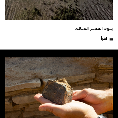
يـــومَ انفجـــــر العــــالـم
اقرأ