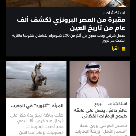
استكشاف
مقبرة من العصر البرونزي تكشف ألف
عام من تاريخ العين
مدخلٌ شرقي وباب حجري يزن أكثر من 200 كيلوجرام يكشفان طقوسًا جنائزية
امتدت عبر قرون
اقرأ
استكشاف
نبوغ
المـرأة "تَتبَـورد" في المغرب
عالِمٌ حالِمٌ.. يحمل على عاتقه
ظلّت رياضة التبوريدة حكرًا على
طموح الإمارات الفضائي
الرجال منذ قرون. أمّا اليوم،
محسن العوضي يروي قصـة
فقد أخذت الفارسات
"مسبـار الأمـل" ورحلة الإمارات
المغربيات بزمام هذا الفن