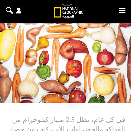
في كل عام، يظل 2.5 مليار كيلوجرام من
الفواكه والخضراوات الأميركية دون حصاد