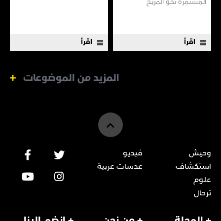
المستمرة نحـو المريـخ
العريق سعيًا إلى نقله إلى جيل
جديد.
اقرأ
اقرأ
المزيد من الموضوعات
وحيش
فيديو
استكشاف
عدسات عربية
علوم
ترحال
+ المجلة
+ من نحن
+ انضم إلينا