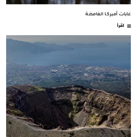
غابات أميركـا الغامضـة
اقرأ