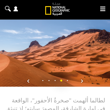
لطالما ألهمت "صخرةُ الأحفور"، الواقعة
في إمارة الشارقة، المصورَ سايتو؛ إذ تنبثق