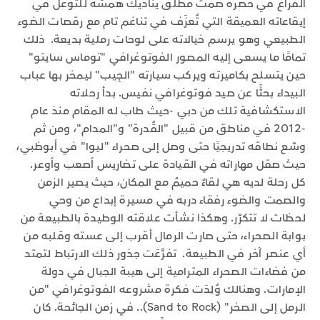
الفراغ في حضرة صمت مطلق يناديك همسُه للتوغل في
إيقاعاته العميقة التي تُعزَف في تناغم تام مع رقصات الضوء
الطبيعي وهو يرسم خيالاته على لوحات رملية بديعة. ذلك
تمامًا ما يسعى إليه المصور الفوتوغرافي "توماس سايتو"
حين يتسلح بكاميرته ويركب سيارته "الجِيب" ليمخر بها عباب
البيداء بحثًا عن صيد فوتوغرافي نفيس. بدأ رحلاته
الاستكشافية تلك من دبي -حيث طاب له المقام منذ عام
-2012 في مناطق من قبيل "القُدرة" و"المدام"، ومن ثم
وسّع نطاقه تدريجيًا حتى وصل إلى صحراء "ليوا" في أبوظبي،
حيث صقل مهاراته في القيادة على تضاريس أصعب وأوعر.
كل رحلة لديه هي لقاءٌ حميمٌ مع المكان، حيث يصير الزمن
والصمت والضوء رفقاء دربه في مسيرة إبداع من وحي
لحظات لا تتكرّر. وهكذا نشأت علاقته الوطيدة بالطبيعة من
بوابة الصحراء، حتى صارت الرمال أقرب إلى عسته وقلبه من
أي عنصر آخر في الطبيعة. تفرَّعَت جذور ذلك الارتباط لتمتد
من فضاءات الصحراء المترامية إلى هيبة الجبال في دولة
الإمارات. وهنالك وُلِدَت فكرة مشروعه الفوتوغرافي "من
الرمل إلى الصخر" (Sand to Rock).. في زمن الجائحة. كان