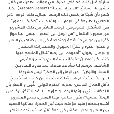
سايتو قبل ذلك قد غاص عميقًا في عوالم الصحراء من خلال
مشروعه السابق "الصحراء العربية" (Arabian Desert)، لكنه
شعر بأن شيئًا ما ينقص تلك الرحلة: الجبال.. ذلك الوجه الآخر
الطاغي للطبيعة في الإمارات. ولمّا كانت "صخرة الأحفور"
هي التشكيل الجيولوجي الوحيد الحاضر في ذلك المشروع،
قرر مصورنا الانتقال "من الرمل إلى الصخر"، لينقل إلينا حوارًا
خفيًا بين عوالم متناقضة ومتكاملة في الآن ذاته: بين الرمل
والصخر؛ الضوء والظلّ؛ السهول والمنحدرات؛ الانفصال
والوصال. يقول: "أدعوكم إلى رحلة تتبدّل الملامح فيها
فتتشكّل تفاصيلٌ دقيقة بريشة الريح، وتسمو القمم
الشاهقة لترسم لنا مشاهد مذهلة عند حدود اللقاء بين
السماء والأرض". "من الرمل إلى الصخر" ليس مشروعًا
للتوعية البيئية المباشرة، لكنه -فضلًا عن كونه نافذًة تتيحُ
تأمّل الجمال الخالص- بمنزلة "تذكرة لِأُولي النُّهى والأبصار بأن
اللحظات التي يرونها اليوم -وأصوّرها أنا- قد لا تتكرّر أبدًا على
الهيئة نفسها"، يقول سايتو. بهذا المعنى، يصبح المشروع
أشبه بلقطة زمنية مؤقتة، حيث تُبرز الصحراء مفاتنها الخفية
بين الرمل والحجر.. مفاتن في حالة تغيّر مستمر تدعو الناظر