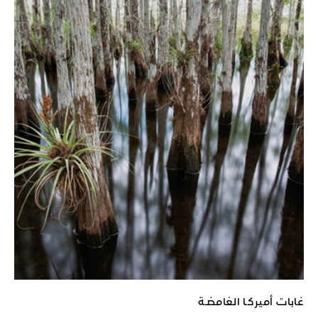
غابات أميركـا الغامضـة