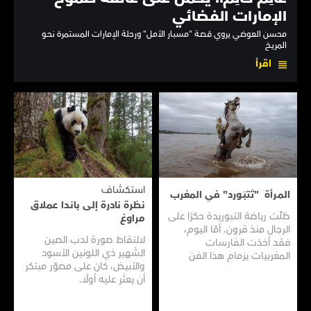
الإمارات الفضائي
محسن العوضي يروي قصـة "مسبـار الأمـل" ورحلة الإمارات المستمرة نحـو
المريـخ
اقرأ
استكشاف
المـرأة "تَتبَـورد" في المغرب
نظرة نادرة إلى بانـدا عملاق
ظلّت رياضة التبوريدة حكرًا على
مراوغ
الرجال منذ قرون. أمّا اليوم،
لالتقاط صورة لدب الصين
فقد أخذت الفارسات
الشهير ذي اللونين الأسود
المغربيات بزمام هذا الفن
والأبيض، كان على مصوّر مبتكر
العريق سعيًا إلى نقله إلى جيل
أن يعثر عليه أولًا.
جديد.