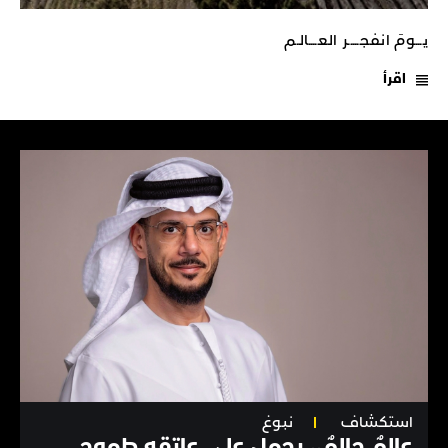
يـــومَ انفجـــــر العــــالـم
اقرأ
استكشاف
نبوغ
عالِمٌ حالِمٌ.. يحمل على عاتقه طموح