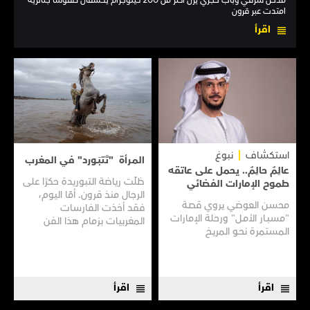
مدخلٌ شرقي وباب حجري يزن أكثر من 200 كيلوجرام يكشفان طقوسًا جنائزية
امتدت عبر قرون
اقرأ
استكشاف
نبوغ
المـرأة "تَتبَـورد" في المغرب
عالِمٌ حالِمٌ.. يحمل على عاتقه
ظلّت رياضة التبوريدة حكرًا على
طموح الإمارات الفضائي
الرجال منذ قرون. أمّا اليوم،
محسن العوضي يروي قصـة
فقد أخذت الفارسات
"مسبـار الأمـل" ورحلة الإمارات
المغربيات بزمام هذا الفن
المستمرة نحـو المريـخ
العريق سعيًا إلى نقله إلى جيل
جديد.
اقرأ
اقرأ