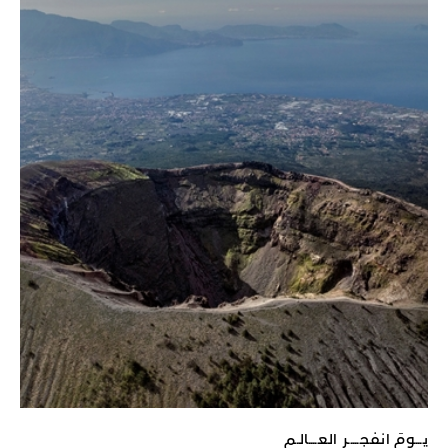
يـــومَ انفجـــــر العــــالـم