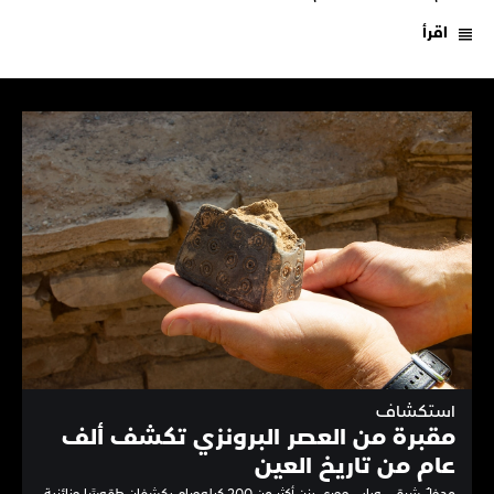
اقرأ
استكشاف
مقبرة من العصر البرونزي تكشف ألف
عام من تاريخ العين