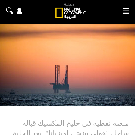
منصة نفطية في خليج المكسيك قبالة
ساحل "هولي بيتش، لويزيانا". يعد الخليج