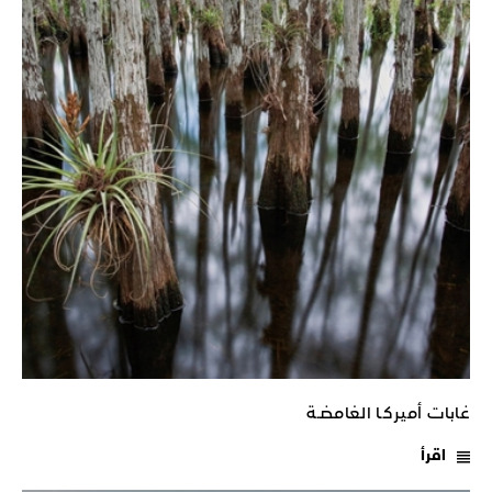
غابات أميركـا الغامضـة
اقرأ