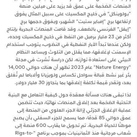
المنصات الضخمة على عمق قد يزيد على ميلين. منصة
"بولوينكل" في خليج المكسيك على سبيل المثال يفوق
ارتفاعها برج "إمباير ستيت" الشهير، ويفوق حجمها برج
"إيفل" الفرنسي بالضعف. وقد قامت المنصات البحرية بإنتاج
أكثر من 23 مليار برميل من النفط في خليج المكسيك وحده،
ولكن عندما تبدأ الآبار النفطية في النضوب، يتوجب استخدام
الإسمنت لإغلاقها، مما يقلل من التلوث ويساعد النظام
البيئي على استعادة توازنه. لكن دراسة نُشرت في مجلة
"Nature Energy" عام 2023 تظهر أن هناك حوالي 14,000
بئر غير نشط قبالة سواحل تكساس ولويزيانا وألاباما لم تُغلق
بعد، وتقدر قيمة تكلفة إغلاقها بما يتجاوز 30 مليار دولار.
لذا تبقى هناك مسألة معقدة حول كيفية التعامل مع البنية
التحتية الضخمة بعد إغلاق المنصات نهائيًا، حيث تتضمن
عملية الإغلاق الجزئي إزالة الجزء العلوي من المنصة إلى
عمق حوالي 85 قدمًا، مما يسمح للجزء السفلي بأن يصبح
موطنًا للحياة البحرية. تم تحويل ما يقارب 600 منصة إلى
شعاب مرجانية منذ الثمانينيات بموجب برنامج "Rigs-to-