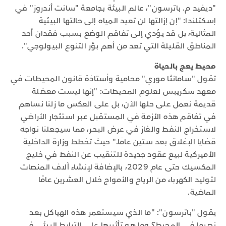
"ديفيد م. باترسون"، عالم البيئة بجامعة "سانت أندروز" في
إسكتلندا: "إن إزالتها لن تعيد المياه إلى حالتها البيئية
المثالية، بل قد يؤدي إلى تفاقم الوضع بسبب فقدان أحد
المناطق القليلة التي تعد من أهم بؤر التنوع البيولوجي".
محيط يعج بالحياة
تقول "سامانثا موري" محامية وأستاذة قانون المحيطات في
معهد سكريبس لعلوم المحيطات: "إنها ليست معضلة
قديمة نعمل على حلها الآن، بل على العكس ما زلنا نساهم
في تفاقم هذه الأزمة في المستقبل عبر استئجار الأراضي
لاستخراج النفط والغاز في عرض البحر، مما سيجعلنا نواجه
قضايا الإغلاق بعد ستين عامًا." حيث تخطط وزارة الداخلية
الأميركية لبيع عقود جديدة للتنقيب عن النفط في خليج
المكسيك حتى عام 2029، بالإضافة لإنشاء آلاف المنصات
لتوليد الكهرباء من الرياح والأمواج خلال العشرين عامًا
الماضية.
يقول "باترسون": "ما الذي سيستعمر هذه الهياكل بعد
نصبها في المحيط؟ وما هو تأثيرها على الترابط البيئي في