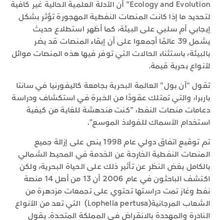
Ecology and Evolution" أن الأدلة العلمية الحالية غير كافية
لتحديد ما إذا كانت المنصات النفطية المهجورة تؤثر بشكل
إيجابي أم سلبي على البيئة، كما أظهر استطلاع حديث
يشمل 39 عالمًا أجمعوا على أن إبقاء المنصات قد يضر
بالبيئة، باستثناء الحالات التي توفر فيها هذه المنصات موائل
لأنواع بحرية قيمة.
تقول "آن بول" العالمة البحرية بجامعة كاليفورنيا في سانتا
باربرا، والتي تمتلك عقودًا من الخبرة في استكشاف ودراسة
دعامات منصات النفط، "كنت مندهشة للغاية من كيفية
استخدام الأسماك للفولاذ الموسع".
تم توقيع اتفاق دولي عام 1998 ينص على إزالة جميع
المنصات النفطية الخارجة عن الخدمة في المحيط الشمالي
بالكامل بغض النظر عن تأثير ذلك على الحياة البحرية، ولكن
اكتشف الباحثون في عام 2006 أن 13 من أصل 14 منصة
نفط وغاز تمت دراستها تحتوي على تجمعات مزدهرة من
الشعاب المرجانية(Lophelia pertusa) التي تعد من الأنواع
النادرة والمهددة بالانقراض في المملكة المتحدة. يقول