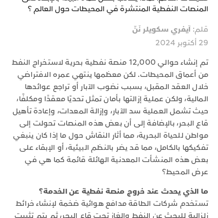
المنصات النفطية المنتشرة في المحيطات حول العالم ؟
قلم:
آيفري سكويلر نَنّ
29 أكتوبر 2024
تم إنشاء حوالي 12,000 منصة نفطية بحرية لاستخراج النفط
من أعماق المحيطات. لكن معظمها ينتهي عمره الافتراضي
خلال العقد المقبل، بسبب نضوب الآبار أو تراجع عوائدها
المالية، ولكن عملية إزالتها بأمان تمثل تحديًا معقدًا ومكلفًا،
حيث تشمل العملية سد الآبار، وإزالة المعدات، وإعادة تأهيل
قاع البحر، بالإضافة إلى أن بعض هذه المنصات تحولت إلى
مواطن للحياة البحرية، مما أثار النقاش حول ما إذا كان ينبغي
تفكيكها بالكامل، مما قد يضر بالنظم البيئية، أو الإبقاء على
بعض هذه المنشأت المعدنية الهائلة قائمة كما هي في
عرض المحيط؟
ما الذي يحدث عند خروج منصة نفطية عن الخدمة؟
تستخدم شركات الطاقة مدافع هوائية ضخمة لإنشاء خرائط
زلزالية للبحث عن النفط والغاز تحت قاع البحر، ثم يتم تثبيت