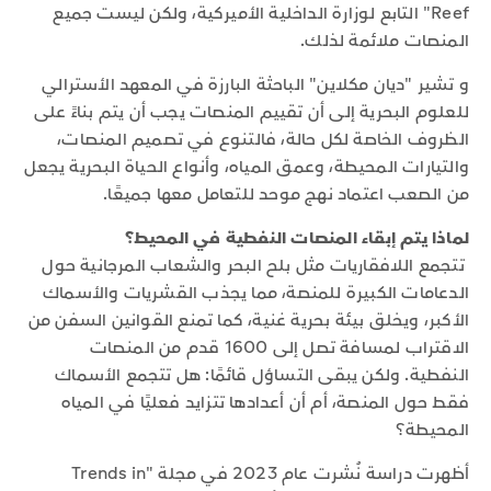
Reef" التابع لوزارة الداخلية الأميركية، ولكن ليست جميع
المنصات ملائمة لذلك.
و تشير "ديان مكلاين" الباحثة البارزة في المعهد الأسترالي
للعلوم البحرية إلى أن تقييم المنصات يجب أن يتم بناءً على
الظروف الخاصة لكل حالة، فالتنوع في تصميم المنصات،
والتيارات المحيطة، وعمق المياه، وأنواع الحياة البحرية يجعل
من الصعب اعتماد نهج موحد للتعامل معها جميعًا.
لماذا يتم إبقاء المنصات النفطية في المحيط؟
تتجمع اللافقاريات مثل بلح البحر والشعاب المرجانية حول
الدعامات الكبيرة للمنصة، مما يجذب القشريات والأسماك
الأكبر، ويخلق بيئة بحرية غنية، كما تمنع القوانين السفن من
الاقتراب لمسافة تصل إلى 1600 قدم من المنصات
النفطية. ولكن يبقى التساؤل قائمًا: هل تتجمع الأسماك
فقط حول المنصة، أم أن أعدادها تتزايد فعليًا في المياه
المحيطة؟
أظهرت دراسة نُشرت عام 2023 في مجلة "Trends in