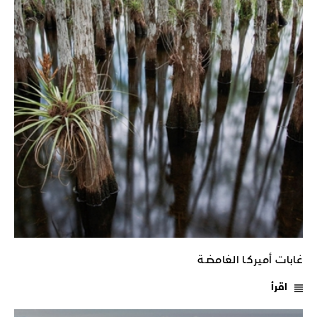
غابات أميركـا الغامضـة
اقرأ