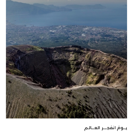
يـــومَ انفجـــــر العــــالـم