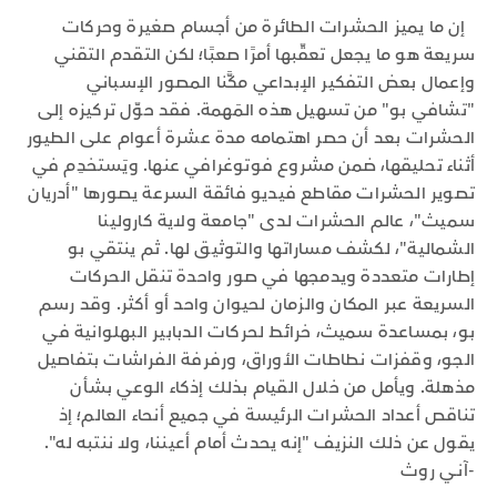
إن ما يميز الحشرات الطائرة من أجسام صغيرة وحركات
سريعة هو ما يجعل تعقّبها أمرًا صعبًا؛ لكن التقدم التقني
وإعمال بعض التفكير الإبداعي مكَّنا المصور الإسباني
"تشافي بو" من تسهيل هذه المَهمة. فقد حوّل تركيزه إلى
الحشرات بعد أن حصر اهتمامه مدة عشرة أعوام على الطيور
أثناء تحليقها، ضمن مشروع فوتوغرافي عنها. ويَستخدِم في
تصوير الحشرات مقاطع فيديو فائقة السرعة يصورها "أدريان
سميث"، عالم الحشرات لدى "جامعة ولاية كارولينا
الشمالية"، لكشف مساراتها والتوثيق لها. ثم ينتقي بو
إطارات متعددة ويدمجها في صور واحدة تنقل الحركات
السريعة عبر المكان والزمان لحيوان واحد أو أكثر. وقد رسم
بو، بمساعدة سميث، خرائط لحركات الدبابير البهلوانية في
الجو، وقفزات نطاطات الأوراق، ورفرفة الفراشات بتفاصيل
مذهلة. ويأمل من خلال القيام بذلك إذكاء الوعي بشأن
تناقص أعداد الحشرات الرئيسة في جميع أنحاء العالم؛ إذ
يقول عن ذلك النزيف "إنه يحدث أمام أعيننا، ولا ننتبه له".
-آنـي روث