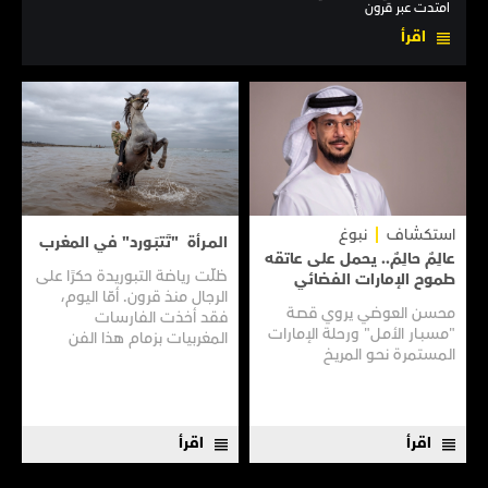
امتدت عبر قرون
اقرأ
استكشاف
نبوغ
المـرأة "تَتبَـورد" في المغرب
عالِمٌ حالِمٌ.. يحمل على عاتقه
ظلّت رياضة التبوريدة حكرًا على
طموح الإمارات الفضائي
الرجال منذ قرون. أمّا اليوم،
محسن العوضي يروي قصـة
فقد أخذت الفارسات
"مسبـار الأمـل" ورحلة الإمارات
المغربيات بزمام هذا الفن
المستمرة نحـو المريـخ
العريق سعيًا إلى نقله إلى جيل
جديد.
اقرأ
اقرأ