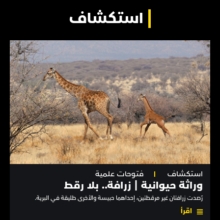
استكشاف
استكشاف
فتوحات علمية
وراثة حيوانية | زرافة.. بلا رقط
رُصدت زرافتان غير مرقطتين، إحداهما حبيسة والأخرى طليقة في البرية.
اقرأ