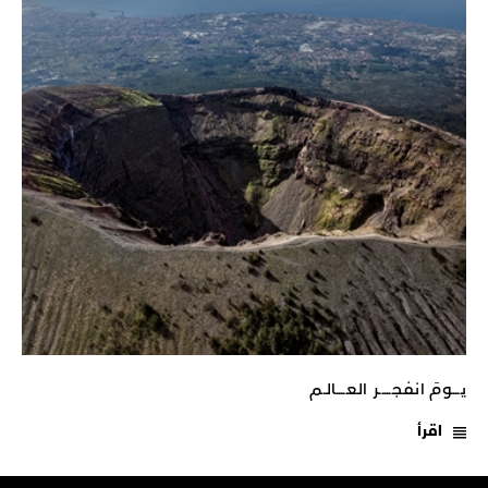
يـــومَ انفجـــــر العــــالـم
اقرأ