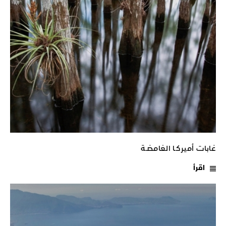
غابات أميركـا الغامضـة
اقرأ