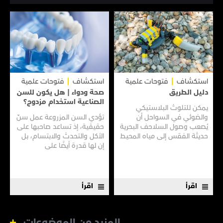
استكشاف
فتوحات علمية
استكشاف
فتوحات علمية
دليل الطريق
صحة ودواء | هل يكون للسن
الصناعية استخدام مزدوج؟
يمكن للتلوث البلاستيكي
والضوئي في السواحل أن
تؤدي السن المزروعة عمل سنّ
يُصعب وصول السلاحف البحرية
حقيقية، إذ تساعد صاحبها على
حديثة الفقس إلى مياه المحيط
الأكل والتحدث والابتسام، بل
المفتوحة.
إن لها قدرة أيضًا على
مساعدتهم على السمع، وفقًا
لدراسة أجراها علماء في
"جامعة تونغجي" في شنغهاي.
اقرأ
اقرأ
المزيد من الموضوعات