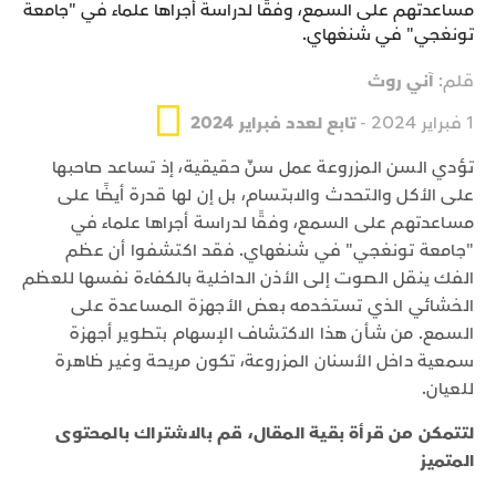
مساعدتهم على السمع، وفقًا لدراسة أجراها علماء في "جامعة
تونغجي" في شنغهاي.
قلم:
آني روث
1 فبراير 2024 -
تابع لعدد فبراير 2024
تؤدي السن المزروعة عمل سنّ حقيقية، إذ تساعد صاحبها
على الأكل والتحدث والابتسام، بل إن لها قدرة أيضًا على
مساعدتهم على السمع، وفقًا لدراسة أجراها علماء في
"جامعة تونغجي" في شنغهاي. فقد اكتشفوا أن عظم
الفك ينقل الصوت إلى الأذن الداخلية بالكفاءة نفسها للعظم
الخشائي الذي تستخدمه بعض الأجهزة المساعدة على
السمع. من شأن هذا الاكتشاف الإسهام بتطوير أجهزة
سمعية داخل الأسنان المزروعة، تكون مريحة وغير ظاهرة
للعيان.
لتتمكن من قرأة بقية المقال، قم بالاشتراك بالمحتوى
المتميز