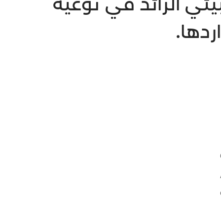
يئي الرائد في توعية
ردها.