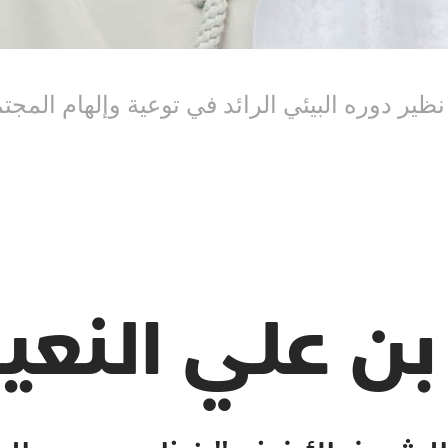
 نظير دوره البيئي الرائد في توعية وإلهام الم
 بن علي النع