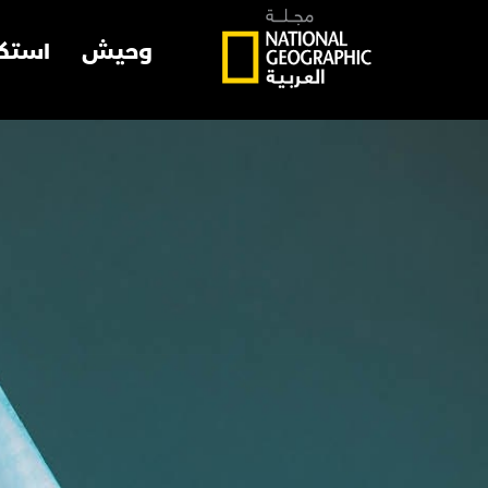
وحيش
استك