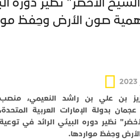
الشيخ الأخضر" نظير دوره الب
همية صون الأرض وحِفظ موا
زيز بن علي بن راشد النعيمي، منصب
مان بدولة الإمارات العربية المتحدة،
أخضر" نظير دوره البيئي الرائد في توعية
لأرض وحِفظ مواردها.