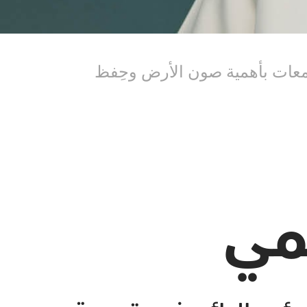
جتمعات بأهمية صون الأرض وحِفظ
يمي