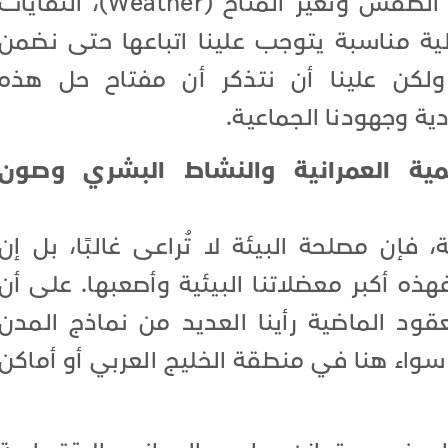
Watt للتعبير عن مصادر الطاقة)، الطقس وتغير المناخ (Weather)، النفايا
ٍ آلية مناسبة يتوجب علينا اتباعها حتى نضمن
، ولكن علينا أن نتذكر أن مفتاح حل هذه
ة وجهودنا الجماعية.
مية العمرانية والنشاط البشري وصون
فإن مصلحة البيئة لا تُراعى غالبًا، بل إن
فهذه أكبر معضلاتنا البيئية وأصعبها. على أن
ود الماضية رأينا العديد من نماذج المدن
واء هنا في منطقة الخليج العربي أو أماكن