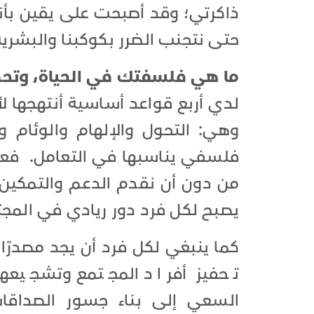
ذاكرتي؛ وقد أصبحت على يقين بأنه 
حتى نتجنب الضرر بكوكبنا والبشرية 
ما هي فلسفتك في الحياة، وتحديد
لدي أربع قواعد أساسية أنتهجها لأ
وهي: التحول والإلهام والوئام 
فلسفي يناسبها في التعامل. فعل
من دون أن نقدم الدعم والتمكين لل
يصبح لكل فرد دور ريادي في المجت
كما ينبغي لكل فرد أن يجد مصدرًا 
تحفيز أفراد المجتمع وتشجيعهم
السعي إلى بناء جسور الصداقات