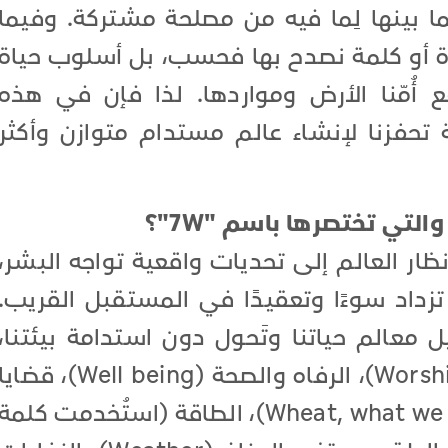
ا بينها لِما فيه من مصلحة مشتركة. وفيما
أو كلمة نصدح بها فحسب، بل أسلوب حياة
 أُمّنا الأرض ومواردها. لذا فإن في هذه
حفزنا لإنشاء عالم مستدام متوازن وأكثر
لتي تختصرها باسم "7W"؟
ار العالم إلى تحديات واقعية تواجه البشر،
زداد سوءًا وتعقيدًا في المستقبل القريب.
عالم حياتنا وتَحول دون استدامة بيئتنا،
وهي العبادات والإيمان (Worship, Faith)، الرفاه والصحة (Well being)، قضاي
المياه (Water)، أزمات الغذاء (Wheat, what we eat)، الطاقة (استُخدمت كلمة