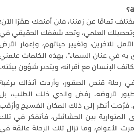
؟
لف تمامًا عن زمننا، فلن أمنحك صقرًا الآن؛
 وتحصيلك العلمي، وتجد شغفك الحقيقي في
لأمل للآخرين، وتغيير حياتهم، وإعمار الأرض
به في عنان السماء". بهذه الكلمات علمني
تف الإنسان مع أقرانه، ويتدبر شؤون بيئته.
في رحلة قنص الصقور، وأردت آنذاك برغبة
طيور لأروضه. رفض والدي ذلك الطلب، بل
 فرُحت أنظر إلى ذلك المكان الفسيح وأرْقب
المتوارية بين الحشائش، فأتفكر في تلك
مرت الأعوام، وما تزال تلك الرحلة عالقة في