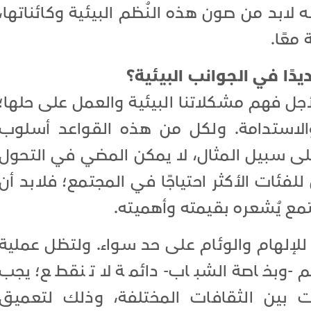
لابد من صون هذه النُظم البيئية وكائناتها،
معًا.
ًا في الجوانب البيئية؟
جل فهم مشكلاتنا البيئية والعمل على حلها؛
والاستدامة. ولكل من هذه القواعد أسلوب
ى سبيل المثال، لا يمكن المضي في التحول
فئات الأكثر احتياجًا في المجتمع؛ فلابد أن
مع يُشعره بقيمته وأهميته.
للإلهام والوئام على حد سواء. ولتظل عملية
 -وبخاصة الشباب- دائمة لا تنقطع؛ يجب
 بين الثقافات المختلفة، وذلك لتعميق