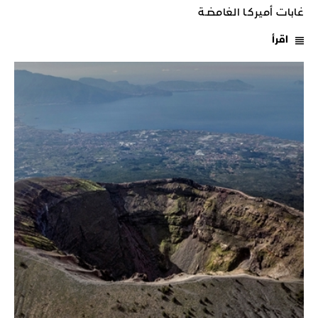
غابات أميركـا الغامضـة
اقرأ