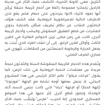
التاريخ. ففي الآونة الأخيرة، اكتشف علماء الآثار في مدينة
كارلايل بإنجلترا مجموعة رائعة من أحجارٍ كريمة عتيقة يُرجَّح
أنها تعود لأثرياء كانوا يترددون على حمام فخم يقع لدى
الأطراف النائية للإمبراطورية الرومانية. فقد كشف هؤلاء
الباحثون النقاب عن نظام تصريف مبطَّن بالحجارة يحوي
العشرات من قطع العقيق المنقوش واليشب وأحجار كريمة
أخرى، كانت في زمن مضى تزين الخواتم الفاخرة في القرن
الثالث وأوائل القرن الرابع.. إلى أن انفَك الغراء الذي ثُبتت به
بفعل الحرارة والرطوبة المنبعثتين من الحمّامات، لتَهوي في
مجاري الصرف الصحي.
وتُقدم هذه الأحجار الكريمة المنقوشة الستة والثلاثون لمحةً
فريدة عن معتقدات النخبة الرومانية في ذلك الزمن، كما
يقول "فرانك جيكو"، عالم الآثار الرئيس في هذا المشروع
البحثي. إذ يَحمل بعضها أوجه تشابه مع الإلهة "فورتونا"
(إلهة الحظ) أو الإلهة "ديانا" التي كانت تحمي النساء أثناء
الولادة؛ وتصور قطع أخرى عُثر عليها في هذا الموقع
العسكري الحدودي إلهَ الحرب، "مارس".ويُنقّب علماء الآثار
حاليًا في الجزء الجنوبي من هذا الحمّام حيث يمكن العثور