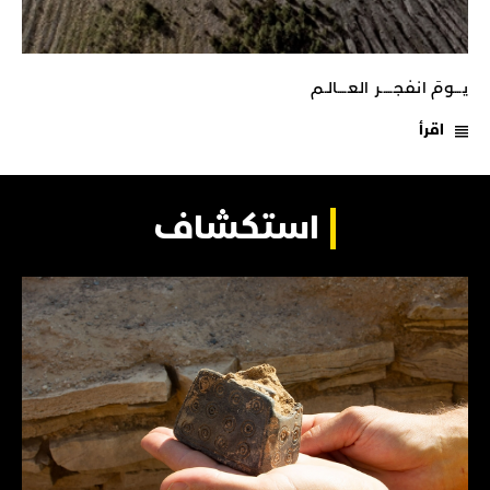
يـــومَ انفجـــــر العــــالـم
اقرأ
استكشاف