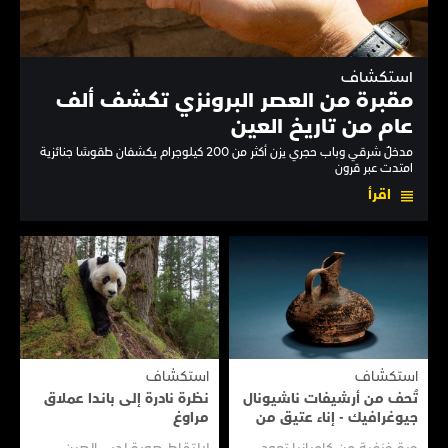
استكشاف
مقبرة من العصر البرونزي تكشف ألف
عام من تاريخ العين
مدخلٌ شرقي وباب حجري يزن أكثر من 200 كيلوجرام يكشفان طقوسًا جنائزية
امتدت عبر قرون
اقرأ
استكشاف
استكشاف
تُحف من أرشيفات ناشيونال
نظرة نادرة إلى بانـدا عملاق
جيوغرافيك - إناء عتيق من
مراوغ
سفينـة عتيقـة