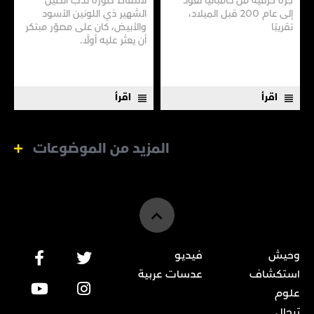
جرة خزفية من كامبانيا تعود
لالتقاط صورة لدب الصين
إلى عام 200 قبل الميلاد،
الشهير ذي اللونين الأسود
تقريبًا
والأبيض، كان على مصوّر مبتكر
أن يعثر عليه أولًا.
اقرأ
اقرأ
المزيد من الموضوعات
وحيش
فيديو
استكشاف
عدسات عربية
علوم
ترحال