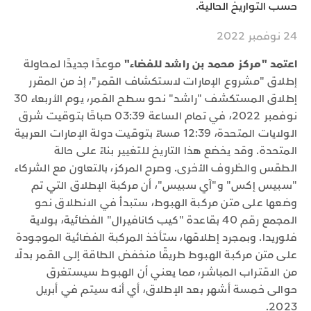
حسب التواريخ الحالية.
24 نوفمبر 2022
اعتمد "مركز محمد بن راشد للفضاء"
موعدًا جديدًا لمحاولة
إطلاق "مشروع الإمارات لاستكشاف القمر"، إذ من المقرر
إطلاق المستكشف "راشد" نحو سطح القمر، يوم الأربعاء 30
نوفمبر 2022، في تمام الساعة 03:39 صباحًا بتوقيت شرق
الولايات المتحدة، 12:39 مساءً بتوقيت دولة الإمارات العربية
المتحدة. وقد يخضع هذا التاريخ للتغيير بناءً على حالة
الطقس والظروف الأخرى. وصرح المركز، بالتعاون مع الشركاء
"سبيس إكس" و"آي سبيس"، أن مركبة الإطلاق التي تم
وضعها على متن مركبة الهبوط، ستبدأ في الانطلاق نحو
المجمع رقم 40 بقاعدة "كيب كانافيرال" الفضائية، بولاية
فلوريدا. وبمجرد إطلاقها، ستأخذ المركبة الفضائية الموجودة
على متن مركبة الهبوط طريقًا منخفض الطاقة إلى القمر بدلًا
من الاقتراب المباشر، مما يعني أن الهبوط سيستغرق
حوالى خمسة أشهر بعد الإطلاق، أي أنه سيتم في أبريل
2023.