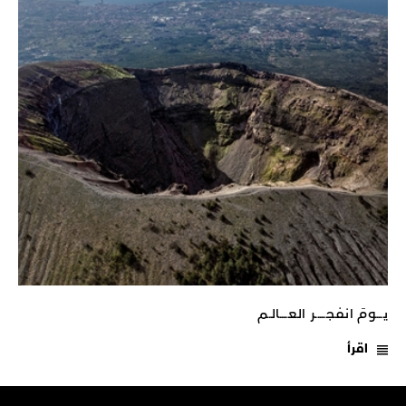
يـــومَ انفجـــــر العــــالـم
اقرأ