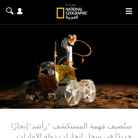
ستُضيف مَهمة المستكشف "راشد"إنجازًا
جديدًا في سجل إنجازات دولة الإمارات