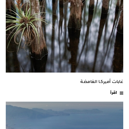
غابات أميركـا الغامضـة
اقرأ