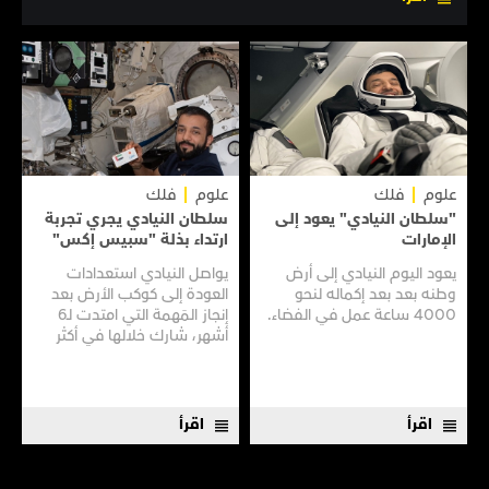
علوم
فلك
علوم
فلك
"سلطان النيادي" يعود إلى
سلطان النيادي يجري تجربة
الإمارات
ارتداء بذلة "سبيس إكس"
يعود اليوم النيادي إلى أرض
يواصل النيادي استعدادات
وطنه بعد بعد إكماله لنحو
العودة إلى كوكب الأرض بعد
4000 ساعة عمل في الفضاء.
إنجاز المَهمة التي امتدت لـ6
أشهر، شارك خلالها في أكثر
من 200 تجربة علمية.
اقرأ
اقرأ