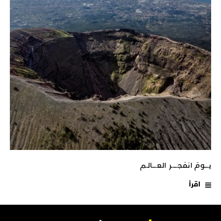
يـــومَ انفجـــــر العــــالـم
اقرأ