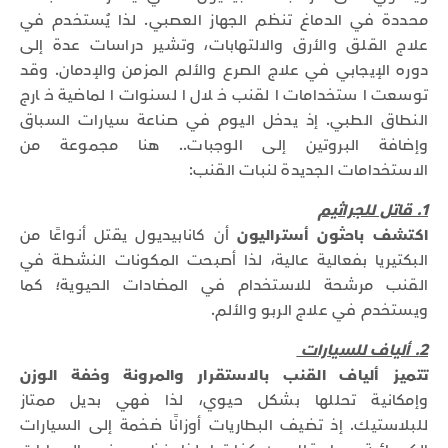
محددة في الدماغ تنظم الجهاز العصبي. لذا يُستخدم في
علاج القلق والأرق والالتهابات، وتشير دراسات عدة إلى
دوره الإيجابي في علاج الصرع والألم المزمن والإدمان. وقد
توسعت استخدامات القنب خلال السنوات الماضية خارج
النطاق الطبي. إذ يدخل اليوم في صناعة سيارات السباق
وإضافة البروتين إلى الوجبات.. هنا مجموعة من
الاستخدامات الجديدة لنبات القنب:
1. قاتل للجراثيم
اكتشف باحثون أستراليون
أن كانابيديول يقتل أنواعًا من
البكتيريا بفعالية عالية، لذا أصبحت المكونات النشطة في
القنب مرشحة للاستخدام في المضادات الحيوية؛ كما
ويستخدم في علاج الربو والألم.
2. ألياف للسيارات
تتميز ألياف القنب بالاستقرار والمرونة وخفة الوزن
وإمكانية تحللها بشكل حيوي، لذا فهي بديل ممتاز
للبلاستيك. إذ تضيف البطاريات أوزانًا ضخمة إلى السيارات