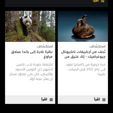
اقرأ
استكشاف
استكشاف
تُحف من أرشيفات ناشيونال
نظرة نادرة إلى بانـدا عملاق
جيوغرافيك - إناء عتيق من
مراوغ
سفينـة عتيقـة
جرة خزفية من كامبانيا تعود
لالتقاط صورة لدب الصين
إلى عام 200 قبل الميلاد،
الشهير ذي اللونين الأسود
تقريبًا
والأبيض، كان على مصوّر مبتكر
أن يعثر عليه أولًا.
اقرأ
اقرأ