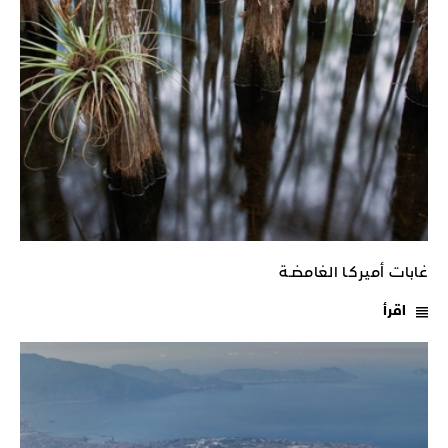
غابات أميركـا الغامضـة
اقرأ