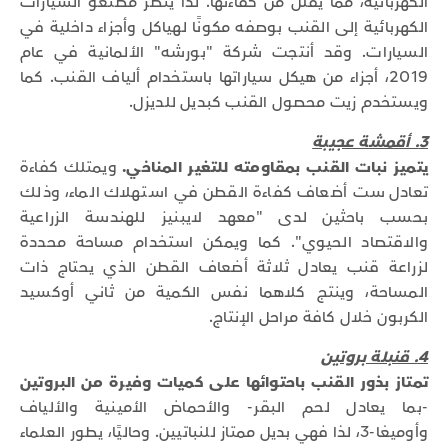
الكهربائية، مما يقلل من كفاءتها. لذا ينظر مصنعو السيارات
الكهربائية إلى القنب بوصفه مكونًا لهياكل وأجزاء داخلية في
السيارات. وقد أنتجت شركة "بورشه" الألمانية في عام
2019، أجزاء من هيكل سياراتها باستخدام ألياف القنب. كما
ويستخدم زيت محصول القنب كبديل للديزل.
3. أقمشة عجيبة
يتميز نبات القنب بمقاومته للتغير المناخي.
ويمتلك كفاءة
تعادل ست أضعاف كفاءة القطن في استهلاك الماء، وذلك
بحسب باحثين لدى "معهد لايبنيز للهندسة الزراعية
والاقتصاد الحيوي". كما ويمكن استخدام مساحة محددة
لزراعة قنب يعادل ثلاثة أضعاف القطن الذي يحتاج ذات
المساحة، وينتج كلاهما نفس الكمية من ثاني أوكسيد
الكربون خلال كافة مراحل الإنتاج.
4. قنبلة بروتين
تمتاز بذور القنب باحتوائها على كميات وفيرة من البروتين
-بما يعادل لحم البقر- والأحماض الأمينية والألياف
وأوميغا-3، لذا فهي بديل ممتاز للنباتيين. وحاليًا، يطور العلماء