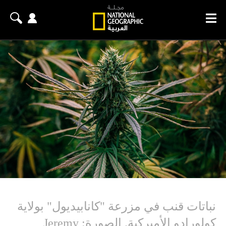
نباتات قنب في مزرعة "كانابيديول" بولاية
كولورادو الأميركية. الصورة: Jeremy