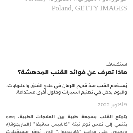
Poland, GETTY IMAGES
استكشاف
ماذا تعرف عن فوائد القنب المدهشة؟
يُستخدم القنب منذ قديم الأزمان في علاج القلق والالتهابات،
واليوم يدخل في تصنيع السيارات وحلول أخرى مستدامة.
9 أكتوبر 2022
يتمتع القنب بسمعة طيبة بين العلاجات الطبية،
وهو
يتنمي إلى نفس نوع نبتة "كانابيس ساتيفا" (الماريجوانا)،
ويحتوي على مركب "كانابيديول" الذي يُحفز مستقبلات