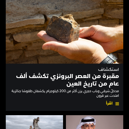
استكشاف
مقبرة من العصر البرونزي تكشف ألف
عام من تاريخ العين
مدخلٌ شرقي وباب حجري يزن أكثر من 200 كيلوجرام يكشفان طقوسًا جنائزية
امتدت عبر قرون
اقرأ