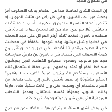
في صندوق الصيد.
إن البحث الشاق لصاحبنا هذا عن الطعام بذلك الأسلوب أمرٌ
يحدث عبر أنحاء الفلبين، وفي كل ركن من مثلث المرجان؛ إذ
تتنامى أعداد الناس الساعين وراء كميات أسماك ما تنفك
تتناقص. فالبحر لدى ملايين الفلبينيين عماد الحياة. في
منطقة داناجون، تعتمد ثلاثة أرباع العوائل على صيد السمك
في غذائها وسُبل عيشها. وقد شهِدوا انخفاضًا في معدلات
حصيلة الصيد بمقدار 10 أضعاف في جيل واحد. ويتأتّى ربع
كمية الأسماك التي تُصطاد في داناجون عن طريق ممارسات
صيد غير قانونية ومدمرة. فصيادو الكفاف، الذين يعيشون
عند خط الفقر أو تحته، يدفعهم اليأس دفعًا لاستعمال تلك
الأساليب. يستخدم الفلبينيون عبارة "كابيت سا باتاليم"
(تَسَلّح بشفرة)؛ إذ يعمد شخص يائس إلى جلب طعامه من
البحر باستخدام أي وسيلة، حتى وإن كانت سكينًا حادة، خارقًا
بذلك القانون، ومعرِّضًا نفسه للاعتقال، ومدمرًا الشعاب
المرجانية التي هي شريان حياته وحياة بني جلدته.
في بعض أشهر السنة، لا يتمكن هؤلاء الغطّاسون من جمع