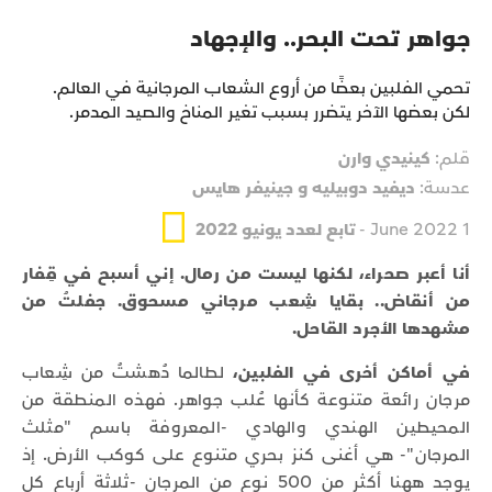
جواهر تحت البحر.. والإجهاد
تحمي الفلبين بعضًا من أروع الشعاب المرجانية في العالم.
لكن بعضها الآخر يتضرر بسبب تغير المناخ والصيد المدمر.
قلم:
كينيدي وارن
عدسة:
ديفيد دوبيليه و جينيفر هايس
1 June 2022 -
تابع لعدد يونيو 2022
أنا أعبر صحراء، لكنها ليست من رمال. إني أسبح في قِفار
من أنقاض.. بقايا شِعب مرجاني مسحوق. جفلتُ من
مشهدها الأجرد القاحل.
في أماكن أخرى في الفلبين،
لطالما دُهشتُ من شِعاب
مرجان رائعة متنوعة كأنها عُلب جواهر. فهذه المنطقة من
المحيطين الهندي والهادي -المعروفة باسم "مثلث
المرجان"- هي أغنى كنز بحري متنوع على كوكب الأرض. إذ
يوجد ههنا أكثر من 500 نوع من المرجان -ثلاثة أرباع كل