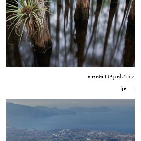
غابات أميركـا الغامضـة
اقرأ