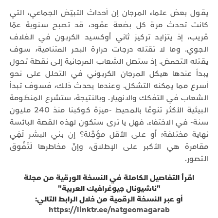
يقول بعض علماء المرجان إن أحداث التبيّض الجماعي، التي
كانت تحدث مرة كل بضعة عقود، قد تصبح سنوية عمّا
قريب، إذ يتزايد تركيز ثاني أوكسيد الكربون في الغلاف
الجوي. وما لا تقتله درجات حرارة البحر المتنامية، سوف
يقتله التحمض. إذ ستصل الشعاب المرجانية إلى نقطة تحول
يبدأ عندها هيكل المرجان الكربوني في التحلل على نحو
أسرع مما يمكنه التشكل. وعندما يحدث ذلك، فسوف تبدأ
الشعاب في التفكك والانهيار. وبالنتيجة، ستشرع المنظومة
البيئية الأكثر تنوعًا بالمحيط -ميزة كوكبنا منذ 240 مليون
سنة- في الاختفاء. فهل يا ترى ستكون لهذه القصة البائسة
نهاية مختلفة؛ أو على الأقل مؤجَّلة؟ إن بني البشر لَفِي
مقامرة هي الأكبر على الإطلاق، وإنّ مخاطرها لَتَفُوق
التصور.
اقرأ التفاصيل الكاملة في النسخة الورقية من مجلة
"ناشيونال جيوغرافيك العربية"
أو عبر النسخة الرقمية من خلال الرابط التالي:
https://linktr.ee/natgeomagarab