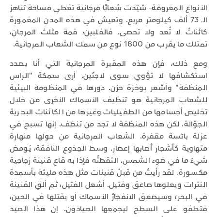
الأنواع المعروفة- شيَّدَت شِعابًا مرجانية تغطي مساحة تناهز
الـ 73 ألف كيلومتر مربع. وتعيش في هذه المدن المغمورة
كائناتٌ لا تُعد ولا تحصى. فالفلبين، قمة مثلث المرجان،
تمتلك ما يقرب من 1800 نوع من سمك الشعاب المرجانية.
ومع ذلك، فإن هذه المقبرة المرجانية التي أنا بصدد
استكشافها لا تؤوي سوى لاجئين. أرى سمكة "الراس
المنظفة" وأشعر بوخزة حزن. دورها في المنظومة البيئية
للشعاب المرجانية هو تنظيف الأسماك الأخرى من خلال
تخليص أجسامها من الطفيليات وغيرها من الكائنات البحرية
الجوّالة. لكن هذه المنظفة لا تجد من تنظف. إنها تسبح في
عزلة بائسة مقفرة. الشعاب المرجانية من حولها منهارة
متهاوية كأشجار أصابها إعصار. وسط الجذوع النافقة، يُومض
شيءٌ ما في ضوء الشمس. التقطتُه فإذا به قاع قنينة زجاجية
مكسورة. لقد رأيتُ من قبلُ قنينات مثل هذه مليئة بأسمدة
النترات ويعلوها صاعق وفتيل. أشعل الفتيل، ثم ألقِ القنينة
في البحر؛ وسيصعق الانفجارُ الأسماك أو يقتلها في الحين،
فتطفو على السطح ليجمعها الصيادون. إن هذا الصيد