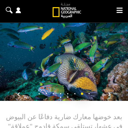
بعد خوضها معارك ضارية دفاعًا عن البيوض
في عشها، تستلقي سمكة قادوح "عملاقة"