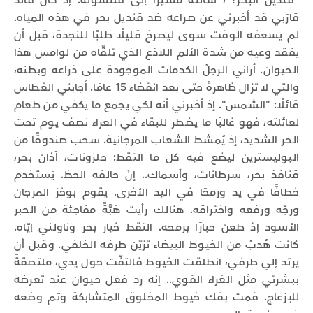
"قنديل البحر؟"، سألتُه مشيرًا إلى قلنسوته. إذْ كان قائدُ
قارَبي قد أخبرني عن صراعه ضد قنديل بحر في هذه المياه.
لم يسعفه الوقت سوى ليصرخ قليلًا طلبًا للنجدة، قبل أن
يفقد وعيه من شدة الألم اللاذع الذي تلقّاه من لوامس هذا
الحيوان. أراني الرجلُ الكدمات الموجودة على ذراعه وبطنه،
والتي لا تزال ظاهرةً حتى بعد انقضاء 15 عامًا. أجابني الغطاس
قائلًا: "الشمس". إذ أخبرني أنه لكي يجمع ما يكفي من طعام
لعائلته، فهو غالبًا ما يضطر للبقاء في العراء نصف يوم تحت
الحر الشديد، إذ يُمشط الشعاب المرجانية. سحب صندوقًا من
البوليسترين ليضع فيه كل ما التقط: حلزونات، آذان بحر،
قنافذ بحر، سرطانات، وأسماك.. إنْ حالفه الحظ. يَستخدم
خطافًا في يد ورمحًا في اليد الأخرى. يقوم بوخز المرجان
ورجّه ورفعه واختراقه. هنالك رأيت هَبَّةً مفاجئة من الحبر
الأسود إذ طعن حبارًا برمحه. التقَط خيار بحر وناولني إيّاه.
كانت هُدبٌ من الخيوط البيضاء تزيّن طرفه الخلفي. وقبل أن
يرتد إلي طرفي، انطلقت الخيوط فالتفَّت حول يدي، ملتصقةً
ببشرتي مثل الغراء القوي.. إنه رد فعل حيوان عند تعرضه
للإزعاج. قمت بفك خيوط المخلوق المتشابكة وتم وضعه