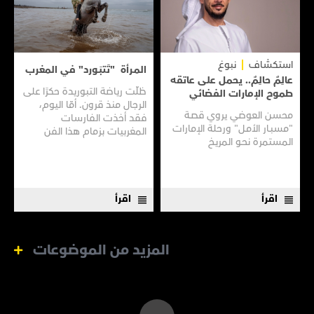
استكشاف
نبوغ
المـرأة "تَتبَـورد" في المغرب
عالِمٌ حالِمٌ.. يحمل على عاتقه
ظلّت رياضة التبوريدة حكرًا على
طموح الإمارات الفضائي
الرجال منذ قرون. أمّا اليوم،
محسن العوضي يروي قصـة
فقد أخذت الفارسات
"مسبـار الأمـل" ورحلة الإمارات
المغربيات بزمام هذا الفن
المستمرة نحـو المريـخ
العريق سعيًا إلى نقله إلى جيل
جديد.
اقرأ
اقرأ
المزيد من الموضوعات