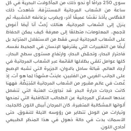
سوى 250 جرامًا أو نحو ذلك من المأكولات البحرية في كل
ساعة من الشعاب المرجانية المستنزَفة. شاهدتُ ذلك
الغطّاس يأخذ نفَسًا عميقًا آخر، ويضرب بزعانفه الخشبية، ثم
ينزل إلى الشعاب المرجانية. هنالك رُحتُ أنا أيضا أغوص
لأجمع.. المعلومات؛ متطلعًا إلى معرفة كيف يمكن الحفاظ
على الشعاب المرجانية ليس فقط من الاستغلال المتزايد بل
أيضًا من التغييرات التي يقترفها الإنسان في المحيط نفسه.
فاحترار البحار، وتحمّض البحار، وارتفاع مستوى سطح البحار..
كلها عوامل تلقي بظلالها القاتمة عبر الشعاب المرجانية في
أرجاء العالم. قبالة ساحل بالاوان، الجزيرة التي تشبه الإصبع
على الجانب الغربي من الفلبين، عاينتُ مشهدًا لِما هو آت. إذ
غُصت في عالم مقبور من الشعاب المرجانية المُبْيَضَّة. فههنا
كانت درجات حرارة البحر قد تجاوزت العتبة التي تنفصل
عندها السلائل المرجانية عن الطحالب التكافلية التي تمنحها
ألوانها المشكالية المتغيرة. كان المرجان أبيض اللون كالجليد،
وتيارات من الوحل تتطاير من رؤوسه الآيلة للنفوق. حتى
الأسماك بدت في حالة ذهول في هذا المنظر الطبيعي
أحادي اللون.