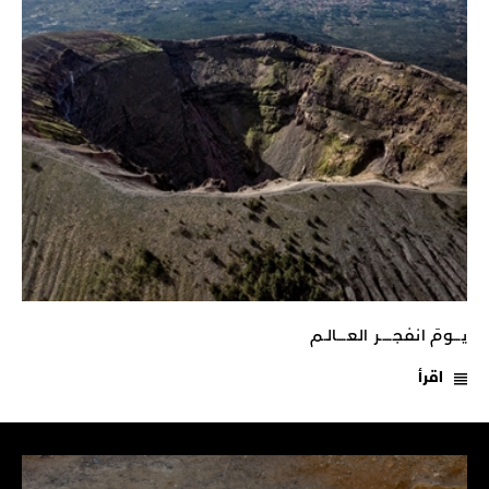
يـــومَ انفجـــــر العــــالـم
اقرأ