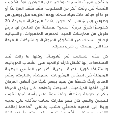
بالتفجير مميتٌ للأسماك وخطير على الصيادين. فإذا انفجرت
القنينة في وقت أبكر من المطلوب، فقد يفقد المرءُ يدًا أو
ذراعًا أو حياته. مات صياد سمك بهذه الطريقة قبل يومين من
وصولي إلى شِعاب "داناجون بانك" المرجانية، البعيدة 30
كيلومترًا شرق جزيرة "سيبو" بمنطقة من الفلبين لها تاريخ
طويل من ممارسات الصيد المدمرة: المتفجرات، والسيانيد
لإخراج السمك من الشقوق المرجانية، والشبكات الرفيعة
جدًا التي تمسك أي شيء يتحرك.
كل هذه الأساليب غير قانونية.. وكلها ما زالت قيد
الاستخدام. إنها تشكل كارثة تراكمية على الشعاب المرجانية،
واستنزافًا فوريًا للحياة البحرية أكثر من المآسي البطيئة
المتمثلة في انخفاض المخزونات السمكية، والتلوث، وتغير
المناخ. رأيتُ شخصًا من بعيد يجمع شيئًا من أنقاض المرجان
التي خلّفها الديناميت، فسبحت باتجاهه. كان يرتدي قميصًا
بأكمام طويلة وبنطالًا وقلنسوة على رأسه فيها ثقوب
للعينين والفم. كان يضع نظارات سباحة متآكلة على عينيه
وربطَ إلى قدميه قطعتَي خشب رقائقي اتّخذهما زعانف.