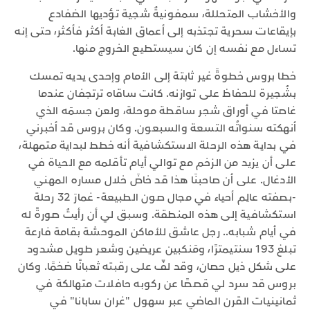
والأخشاب المتحللة، سمفونيةٌ شجية تؤديها الضفادع
بإيقاعات سحرية تجتذبه إلى أعماق الغابة أكثر فأكثر، حتى إنه
تساءل مع نفسه إن كان سيستطيع الخروج منها.
خطا بروس خطوةً غير ثابتة إلى الأمام وإحدى يديه تمسك
بشُجيرة للحفاظ على توازنه. كانت ساقاه ترتجفان عندما
غاصتا في أوراق شجر ساقطة موحلة، ولعن جسمَه الذي
أنهكته سنواتُه التسعة والسبعون. وكان بروس قد أخبرني
في بداية هذه الرحلة الاستكشافية أنه خطط لبداية متمهلة،
على أن يزيد من الزخم مع توالي أيام تأقلمه مع الحياة في
الأدغال. على أن صاحبنَا هذا قد خاضَ خلال مساره المهني
-بصفته عالِم أحياء في مجال صون الطبيعة- غمارَ 32 رحلة
استكشافية إلى هذه المنطقة. وسبق لي أن رأيتُ صورةً له
في أيام شبابه.. رجل عاشق للأماكن الموحشة بقامة فارعة
تبلغ 193 سنتيمترًا، ومَنكبين عريضين وشعر طويل مشدود
على شكل ذيل حصان، وقد لفّ على رقبته ثعبانًا ضخمًا. وكان
بروس قد سرد لي قصصًا عن ركوبه حافلات متهالكة في
ثمانينيات القرن الماضي عبر سهول "غران سابانا" في