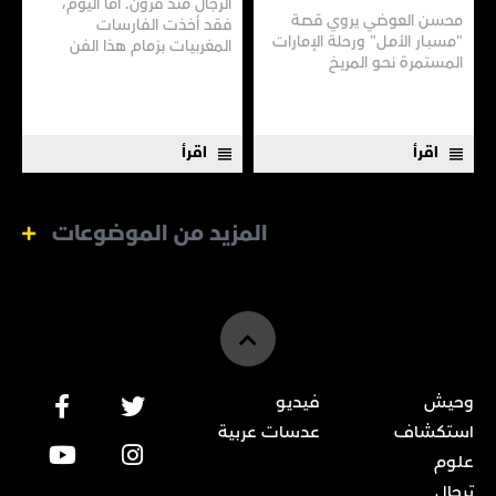
الرجال منذ قرون. أمّا اليوم،
محسن العوضي يروي قصـة
فقد أخذت الفارسات
"مسبـار الأمـل" ورحلة الإمارات
المغربيات بزمام هذا الفن
المستمرة نحـو المريـخ
العريق سعيًا إلى نقله إلى جيل
جديد.
اقرأ
اقرأ
المزيد من الموضوعات
وحيش
فيديو
استكشاف
عدسات عربية
علوم
ترحال