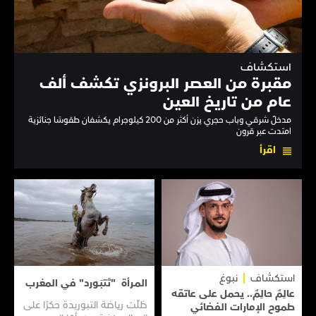
استكشاف
مقبرة من العصر البرونزي تكشف ألف
عام من تاريخ العين
مدخلٌ شرقي وباب حجري يزن أكثر من 200 كيلوجرام يكشفان طقوسًا جنائزية
امتدت عبر قرون
اقرأ
استكشاف
نبوغ
المـرأة "تَتبَـورد" في المغرب
عالِمٌ حالِمٌ.. يحمل على عاتقه
ظلّت رياضة التبوريدة حكرًا على
طموح الإمارات الفضائي