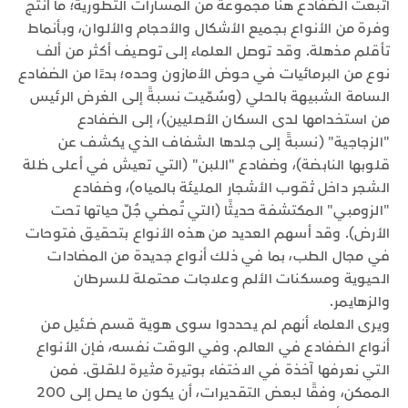
اتبعت الضفادع هنا مجموعة من المسارات التطورية؛ ما أنتج
وفرة من الأنواع بجميع الأشكال والأحجام والألوان، وبأنماط
تأقلم مذهلة. وقد توصل العلماء إلى توصيف أكثر من ألف
نوع من البرمائيات في حوض الأمازون وحده؛ بدءًا من الضفادع
السامة الشبيهة بالحلي (وسُمّيت نسبةً إلى الغرض الرئيس
من استخدامها لدى السكان الأصليين)، إلى الضفادع
"الزجاجية" (نسبةً إلى جلدها الشفاف الذي يكشف عن
قلوبها النابضة)، وضفادع "اللبن" (التي تعيش في أعلى ظلة
الشجر داخل ثقوب الأشجار المليئة بالمياه)، وضفادع
"الزومبي" المكتشفة حديثًا (التي تُمضي جُلّ حياتها تحت
الأرض). وقد أسهم العديد من هذه الأنواع بتحقيق فتوحات
في مجال الطب، بما في ذلك أنواع جديدة من المضادات
الحيوية ومسكنات الألم وعلاجات محتملة للسرطان
والزهايمر.
ويرى العلماء أنهم لم يحددوا سوى هوية قسم ضئيل من
أنواع الضفادع في العالم. وفي الوقت نفسه، فإن الأنواع
التي نعرفها آخذة في الاختفاء بوتيرة مثيرة للقلق. فمن
الممكن، وفقًا لبعض التقديرات، أن يكون ما يصل إلى 200