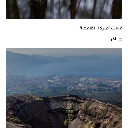
غابات أميركـا الغامضـة
اقرأ