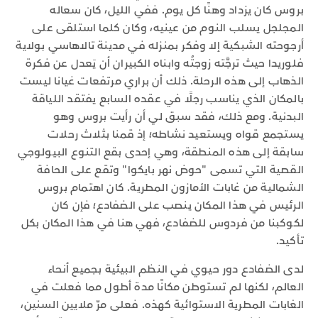
بروس كان يزداد وهنًا كل يوم. ففي الليل، كان سعاله
المجلجل يسلب النوم من عينيه، وكان كلما استلقى على
أرجوحته الشبكية إلا وفكر بمنزله في مدينة تالاهاسي بولاية
فلوريدا حيث ترجَّته زوجتُه وابناه الكبيران أن يَعدل عن فكرة
الذهاب إلى هذه الرحلة. ذلك أن براري مرتفعات غيانا ليست
بالمكان الذي يناسب رجلًا في عقده السابع يفتقد اللياقة
البدنية. ومع ذلك، فقد سبق لي أن رأيت بروس وهو
يستجمع قواه ويستعيد نشاطه؛ إذ قمنا بثلاث رحلات
سابقة إلى هذه المنطقة، وهي إحدى بقع التنوع البيولوجي
القصية التي تسمى "حوض نهر بايكوا" وتقع على الحافة
الشمالية من غابات الأمازون المطرية. كان اهتمام بروس
الرئيس في هذا المكان ينصب على الضفادع؛ فإن كان
لكوكبنا من فردوس للضفادع، فهي هنا في هذا المكان بكل
تأكيد.
لدى الضفادع دور حيوي في النظم البيئية بجميع أنحاء
العالم، لكنها لم تستوطن مكانًا مدة أطول مما فعلت في
الغابات المطرية الاستوائية كهذه. فعلى مرّ ملايين السنين،