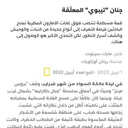
جِنان "تيبوي" المعلّقة
قمة مسطحة تنتصب فوق غابات الأمازون المطرية تمنح
الباحثين فرصة التعرف إلى أنواع جديدة من النبات والوحيش
وكشف أسرار التطور. لكن التحدي الأكبر هو الوصول إلى
هناك.
قلم:
مارك سينوت
عدسة:
رينان أوزتورك
1 ابريل 2022 -
تابع لعدد أبريل 2022
في ليلـة حالكـة السـواد مـن شهـر فبـرايـر،
وقف "بروس
مينز" وحيدًا في أعماق سلسلة "جبال باكارايما" بشمال غرب
غيانا. وبينما كان عاكفًا على مسح الغابة السحابية بمصباحه
المثبَّت على ناصيته، أطل من خلال نظاراته التي غشيت
زجاجها مسحة ضباب، على منطقة شاسعة من الأشجار
العتيقة المكسوة بطبقة كثيفة من الطحالب الخضراء. وكانت
تتردد في أجواء الهواء الرطب، الذي غلبت عليه رائحة النباتات