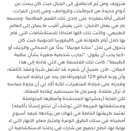
فنزويلا، ومن ثم الانطلاق إلى الجبال حيث كان يبحث عن
أنواع جديدة من البرمائيات والزواحف. وفي إحدى المرات،
أمضى أيامًا بمفرده على إحدى تلك القمم المظلمة -وجسمه
عار في بعض الأحيان- حتى يعيش أقرب ما يمكن إلى العالم
الطبيعي. وكانت تلك كلها امتدادًا للاستكشافات التي قام
بها خلال أيام طفولته في كاليفورنيا الجنوبية حيث كان
يتجول في تلال "سانتا مونيكا" بحثًا عن السحالي والرتيلاء أو
-كما يحب أن يقول- "تجارب شخصية صغيرة بشأن عظمة
الطبيعة". كانت تلك الفلسفة هي التي قادته إلى هذا
المكان.. الآن. صحيحٌ أن شعره قد اشتعل شيبًا وفقدَ كثافته،
وأن وزنه البالغ 129 كيلوجرامًا صار يحد من لياقته البدنية
وقدرته على مجاراة المتغيرات، لكنه أكد لي أن جذوة حماسه
لا تزال متقدة. وسرعان ما سيستعيد إيقاعه المعتاد.
لكن الغابة (بحشراتها المحتشدة وأمطارها المتواصلة
ومستنقعاتها المريعة التي توشك أن تبتلع إنسانًا بأكمله)
تعتمد طريقتها الخاصة في إنهاك من يرتادها؛ فبعد أسبوع
أمضيناه في سلك الطرق الوعرة واجتياز معابر الأنهار التي لا
نهاية لها، اتضح لجميع من شارك في رحلتنا الاستكشافية أن