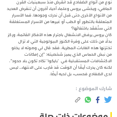
نوع من أنواع الضفادع قد انقرض منذ سبعينيات القرن
الماضي، ويخشى بروس وعلماء أحياء آخرون أن تنقرض العديد
من الأنواع الأخرى حتى قبل أن ندرك وجودها. فما الأسرار
المتعلقة بالتطور أو الطب أو غيرها من الأسرار المستغلقة
التي ستُفقَد باختفائها؟
كان بروس يرفض الانشغال باجترار هذه الأفكار القاتمة. وركز
بدلًا من ذلك على وفرة الكنوز البيولوجية التي لا تزال
تختزنها هذه الغابات المطرية. فقد قال لي وصوته لا يخلو
من نبض الحماس الذي يميز شخصيته: "إن إمكانات
الاكتشافات المستقبلية في 'بايكوا' تكاد تكون بلا حدود".
لكنه كان يدرك أيضًا أن الوقت قد قارب على الانتهاء.. ليس
لدى الضفادع فحسب، بل لديه أيضًا.
شارك الموضوع :
موضوعات ذات صلة