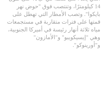
14 كيلومترًا، وتنتصب فوق "حوض نهر
بايكوا". وتصب الأمطار التي تهطل على
قمتها على فترات متقاربة في مستجمعات
مياه ثلاثة أنهار رئيسة في أميركا الجنوبية،
وهي "إيسيكويبو" و"الأمازون"
و"أورينوكو".