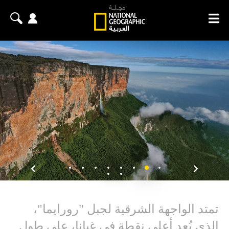
تمتد الواجهة الشرقية لجبل "رورايما"،
الذي يُعد أعلى نقطة في غيانا، على طول