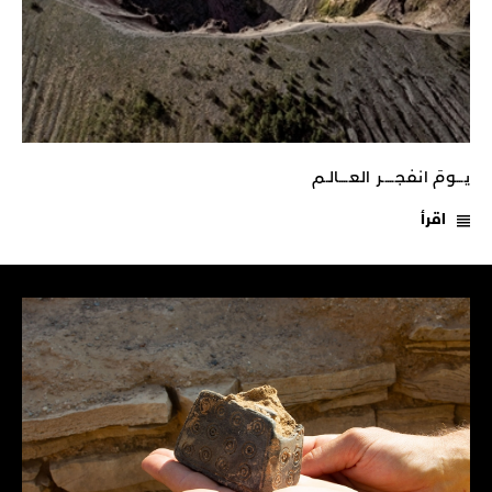
يـــومَ انفجـــــر العــــالـم
اقرأ