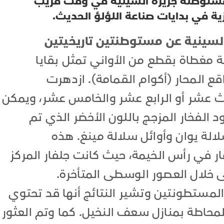
 مستوطنة جزيرة السينية في وقت قريب
زية في بدايات صناعة اللؤلؤ الحديث.
لسينية عن مستوطنتين تاريخيتين
 مغطاة بقطع من الأواني تمثل بقايا
قع المحار (أكوام القمامة). ازدهرت
لث عشر أو الرابع عشر والخامس عشر، ويمكن
 الفخار المزجج باللون الأخضر الذي تم
الة يوان وأوائل سلالة مينغ. هذه
ر في رأس الخيمة، حيث كانت جلفار المركز
نى خلال العصور الوسطى المتأخرة.
المستطونتين وتشير النتائج أنها قد تحتوي
لمحاطة بمنازل سعف النخيل. كما وتم العثور