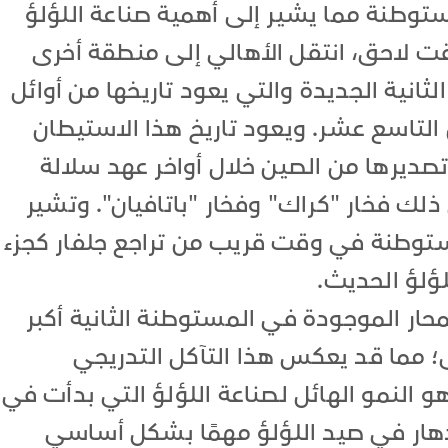
وطنة مما يشير إلى أهمية صناعة اللؤلؤ
ت لاحق، انتقل الأهالي إلى منطقة أخرى
ثانية الجديدة والتي يعود تاريخها من أوائل
 التاسع عشر. ويعود تاريخ هذا الاستيطان
تصديرها من الصين خلال أواخر عهد سلالة
ذلك فخار "كراك" وفخار "باتافيان". وتشير
مستوطنة في وقت قريب من تراجع جلفار كجزء
لؤلؤ الحديث.
محار الموجودة في المستوطنة الثانية أكبر
؛ مما قد يعكس هذا التآكل التدريجي
و النمو الهائل لصناعة اللؤلؤ التي بدأت في
زدهار في صيد اللؤلؤ مهمًا بشكل أساسي