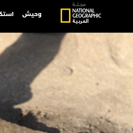
وحيش
استك