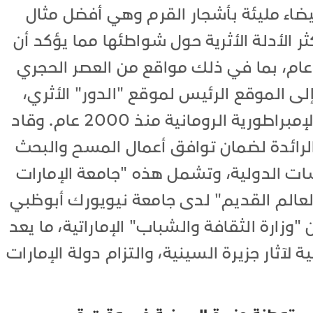
لبيضاء مليئة بأشجار القرم وهي أفضل مثال
ر الأدلة الأثرية حول شواطئها مما يؤكد أن
ترة الاستيطان لا تقل عن 6000 عام، بما في ذلك مواقع من العصر الحجري
لى الموقع الرئيس لموقع "الدور" الأثري،
وهو ميناء ارتباط بحركة تجارية مع الإمبراطورية الرومانية منذ 2000 عام. وقاد
رائدة لضمان توافق أعمال المسح والبحث
سات الدولية، وتشمل هذه "جامعة الإمارات
العالم القديم" لدى جامعة نيويورك أبوظبي
 "وزارة الثقافة والشباب" الإماراتية، ما يعد
 لآثار جزيرة السينية، والتزام دولة الإمارات