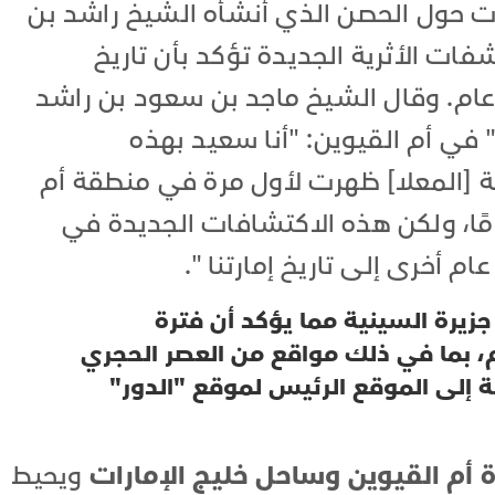
هرت حول الحصن الذي أنشأه الشيخ راشد بن
176، ولكن الاكتشفات الأثرية الجديدة تؤكد بأن تاريخ
لاستيطان يصل إلى أكثر من 500 عام. وقال الشيخ ماجد بن سعود بن راشد
" في أم القيوين: "أنا سعيد بهذه
لة [المعلا] ظهرت لأول مرة في منطقة أم
ين الحالية منذ حوالى 250 عامًا، ولكن هذه الاكتشافات الجديدة في
جزيرة السينية مما يؤكد أن فترة
يطان لا تقل عن 6000 عام، بما في ذلك مواقع من العصر الحجري
ة إلى الموقع الرئيس لموقع "الدور"
ة أم القيوين وساحل خليج الإمارات
ويحيط