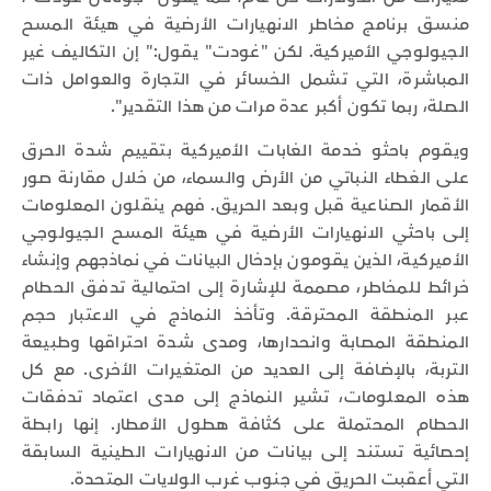
منسق برنامج مخاطر الانهيارات الأرضية في هيئة المسح
الجيولوجي الأميركية. لكن "غودت" يقول:" إن التكاليف غير
المباشرة، التي تشمل الخسائر في التجارة والعوامل ذات
الصلة، ربما تكون أكبر عدة مرات من هذا التقدير".
ويقوم باحثو خدمة الغابات الأميركية بتقييم شدة الحرق
على الغطاء النباتي من الأرض والسماء، من خلال مقارنة صور
الأقمار الصناعية قبل وبعد الحريق. فهم ينقلون المعلومات
إلى باحثي الانهيارات الأرضية في هيئة المسح الجيولوجي
الأميركية، الذين يقومون بإدخال البيانات في نماذجهم وإنشاء
خرائط للمخاطر، مصممة للإشارة إلى احتمالية تدفق الحطام
عبر المنطقة المحترقة. وتأخذ النماذج في الاعتبار حجم
المنطقة المصابة وانحدارها، ومدى شدة احتراقها وطبيعة
التربة، بالإضافة إلى العديد من المتغيرات الأخرى. مع كل
هذه المعلومات، تشير النماذج إلى مدى اعتماد تدفقات
الحطام المحتملة على كثافة هطول الأمطار. إنها رابطة
إحصائية تستند إلى بيانات من الانهيارات الطينية السابقة
التي أعقبت الحريق في جنوب غرب الولايات المتحدة.