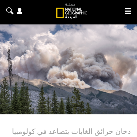
دخان حرائق الغابات يتصاعد في كولومبيا