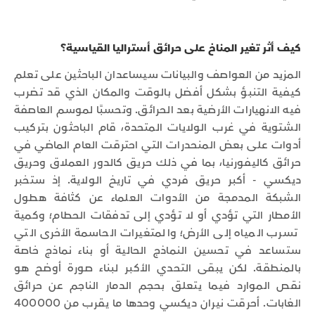
كيف أثر تغير المناخ على حرائق أستراليا القياسية؟
المزيد من العواصف والبيانات سيساعدان الباحثين على تعلم
كيفية التنبؤ بشكل أفضل بالوقت والمكان الذي قد تضرب
فيه الانهيارات الأرضية بعد الحرائق. وتحسبًا لموسم العاصفة
الشتوية في غرب الولايات المتحدة، قام الباحثون بتركيب
أدوات على بعض المنحدرات التي احترقت العام الماضي في
حرائق كاليفورنيا، بما في ذلك حريق كالدور العملاق وحريق
ديكسي - أكبر حريق فردي في تاريخ الولاية. إذ ستخبر
الشبكة المدمجة من الأدوات العلماء عن كثافة هطول
الأمطار التي تؤدي أو لا تؤدي إلى تدفقات الحطام؛ وكمية
تسرب المياه إلى الأرض؛ والمتغيرات الحاسمة الأخرى التي
ستساعد في تحسين النماذج الحالية أو بناء نماذج خاصة
بالمنطقة. لكن يبقى التحدي الأكبر لبناء صورة أوضح هو
نقص الموارد فيما يتعلق بحجم الدمار الناجم عن حرائق
الغابات. أحرقت نيران ديكسي وحدها ما يقرب من 400000