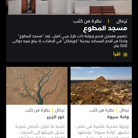
ترحال
نظرة من كثب
مسجد المطوع
تصميم معماري قديم وبوابة ذات طراز عربي أصيل.. يُعد "مسجد المطوع"
واحدًا من أقدم المساجد بمدينة "خورفكان" في الإمارات، إذ يبلغ عمره حوالى
500 عام.
اقرأ
ترحال
نظرة من كثب
ترحال
نظرة من كثب
واحة سيوة
خور الزبير
وجهة علاجية عالمية في مصر..
أشبه ما تكون بأغصان شجرة
تشتهر "واحة سيوة" بوصفها
تشق طريقها إلى السماء..