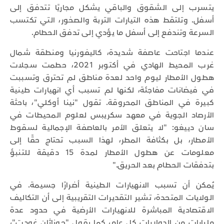
يتسرب إلى الشقوق والباقي يشكل مجاريًا تتدفق إلى
أسفل. وتلتقط هذه التيارات التربة والصخور، التي تكتسب
السرعة وتندفع إلى أسفل ما يؤدي إلى تدفق الحطام.
عندما اجتاحت عاصفة شديدة، كاليفورنيا ومنطقة شمال
غرب المحيط الهادي في أكتوبر 2021، حطمت سجلات
هطول الأمطار ليوم واحد لعدة مناطق لم تحترق وتسببت
في فيضانات مفاجئة، لكنها لم تسبب أي انهيارات طينية
كبيرة في المناطق المحروقة. تقول "نينا أوكلي"، باحثة
الأرصاد الجوية في معهد سكريبس لعلوم المحيطات في
سان دييغو: "لا يتعلق الأمر بالعاصفة الإجمالية لسقوط
الأمطار، بل بكثافة المطر، لهذا السبب تحتاج حقًا إلى
معلومات عن هطول الأمطار لمدة 15 دقيقة للتنبؤ
بتدفقات الحطام بعد الحريق."
يُمكن أن تسبب الانهيارات الطينية أضرارًا جسيمة. في
الولايات المتحدة، تشير التقديرات التقريبية إلى أن التكاليف
الاقتصادية المباشرة للانهيارات الأرضية في حدود عدة
مليارات من الدولارات كل عام، كما يقول "جوناثان غودت"،