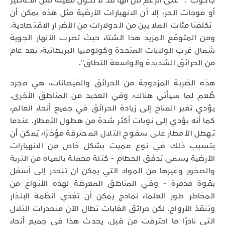
جاكوب":" على الرغم من أنها قد لا تكون مميتة مثل الأعاصير
أو موجات الحر، إلا أن الانهيارات الأرضية مثل هذه يمكن أن
تكلفنا مئات الملايين من الدولارات من الأضرار الاقتصادية.
ومن المتوقع المزيد هذا الشتاء حيث تضرب الأنهار الجوية
شمال غرب الولايات المتحدة وكولومبيا البريطانية، بعد عام
من الحرائق الشديدة والواسعة النطاق".
هذه الضربة المزدوجة من الحرائق والفيضانات، هي مجرد
طُعم لما سيأتي هناك، وفي العديد من المناطق الأخرى.
يؤدي تغير المناخ إلى زيادة الحرائق في جميع أنحاء العالم،
كما أنه يؤدي إلى نوبات أكثر شدة من هطول الأمطار. عندما
تهطل الأمطار على سفوح التلال المحترقة مؤخرًا، يُمكن أن
يتسبب ذلك في نوع مميت بشكل خاص من الانهيارات
الأرضية يسمى تدفق الحطام - كتلة محملة بالمياه من التربة
والصخور وغيرها من المواد التي يمكن أن تنحدر إلى أسفل
بقوة مدمرة - وفي المناطق المعرضة لهذه الأنواع من
المخاطر طور العلماء نماذج يمكن أن تغذي أنظمة الإنذار
وتنقذ الأرواح. لكن حرائق الغابات تطال الآن منحدرات التلال
التي نادرًا ما احترقت من قبل. يحدث هذا في جميع أنحاء