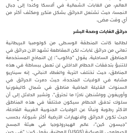
العالم، من الغابات الشمالية في ألاسكا وكندا إلى جبال
النمسا، حيث تشتعل الحرائق بشكل متكرر ومكثف أكثر من
أي وقت مضى.
حرائق الغابات وصحة البشر
لطالما كانت المنطقة الوسطى من كولومبيا البريطانية
تعاني من حرائق غابات، لكن المقاطعة تشهد الآن حرائق في
المناطق الساحلية. يقول "جاكوب": إن النماذج المستخدمة
للتنبؤ بتدفقات الحطام الداخلي لن تعمل ببساطة في هذه
المناطق، حيث تختلف التربة والغطاء النباتي. إنه سيناريو
مشابه في الولايات المتحدة، حيث دمرت الحرائق في
السنوات القليلة الماضية مناطق في شمال كاليفورنيا
وأوريغون وواشنطن نادرًا ما تحترق". وتشير الدلائل إلى أن
سلوك تدفق الحطام سيكون مختلفًا في هذه المناطق
الأكثر رطوبة ونباتًا عن الولايات الجنوبية الغربية القاحلة،
حيث تكون الحرائق والانهيارات الأرضية أكثر شيوعًا، بحسب
"جيسون كين"، عالم الهيدرولوجيا في هيئة المسح
الجيولوجي الأمريكية (USGS) الوطنية. يقول كين: "في حين