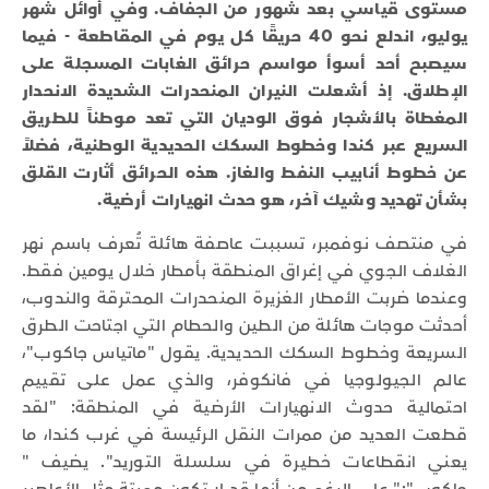
مستوى قياسي بعد شهور من الجفاف. وفي أوائل شهر
يوليو، اندلع نحو 40 حريقًا كل يوم في المقاطعة - فيما
سيصبح أحد أسوأ مواسم حرائق الغابات المسجلة على
الإطلاق. إذ أشعلت النيران المنحدرات الشديدة الانحدار
المغطاة بالأشجار فوق الوديان التي تعد موطناً للطريق
السريع عبر كندا وخطوط السكك الحديدية الوطنية، فضلاً
عن خطوط أنابيب النفط والغاز. هذه الحرائق أثارت القلق
بشأن تهديد وشيك آخر، هو حدث انهيارات أرضية.
في منتصف نوفمبر، تسببت عاصفة هائلة تُعرف باسم نهر
الغلاف الجوي في إغراق المنطقة بأمطار خلال يومين فقط.
وعندما ضربت الأمطار الغزيرة المنحدرات المحترقة والندوب،
أحدثت موجات هائلة من الطين والحطام التي اجتاحت الطرق
السريعة وخطوط السكك الحديدية. يقول "ماتياس جاكوب"،
عالم الجيولوجيا في فانكوفر، والذي عمل على تقييم
احتمالية حدوث الانهيارات الأرضية في المنطقة: "لقد
قطعت العديد من ممرات النقل الرئيسة في غرب كندا، ما
يعني انقطاعات خطيرة في سلسلة التوريد". يضيف "