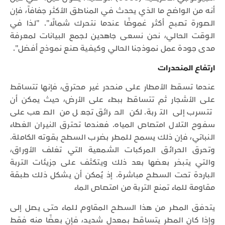
أنه من الواضح ما الذي يحدث في المناطق الأكثر جفافاً، فإن
الصورة تصبح أكثر غموضًا عندما نتحرك شمالًا". "لذا في
الوقت الحالي، نحن نسعى جاهدين لجمع البيانات لمعرفة
مدى جودة عمل نموذجنا الحالي وكيفية صنع نموذج أفضل".
ارتفاع المنحدرات
عندما تسقط الأمطار على منحدر غير محترق، فإنها تتساقط
على الأشجار ثم تتساقط ببطء على الأرض، حيث يمكن أن
تتسرب إلى التربة. لكن الحرائق تجعل من الصعب على
سفوح التلال امتصاص المياه. فعندما تحترق النيران الغطاء
النباتي، فإن ذلك يسمح للمطر بضرب السطح بقوته الكاملة.
وتحرق الحرائق المركبات الشمعية التي تغلف الأوراق،
والتي يتبخر بعضها بعد ذلك ويتكثف على جزيئات التربة
الباردة تحت السطح مباشرة. إذ يُمكن أن يشكل ذلك طبقة
مقاومة للماء تمنع التربة من امتصاص الماء
يتدفق المطر من هذا السطح المقاوم للماء حتى يصل إلى
وإذا كان المطر يتساقط بمعدل شديد، فإن بعضًا منه فقط