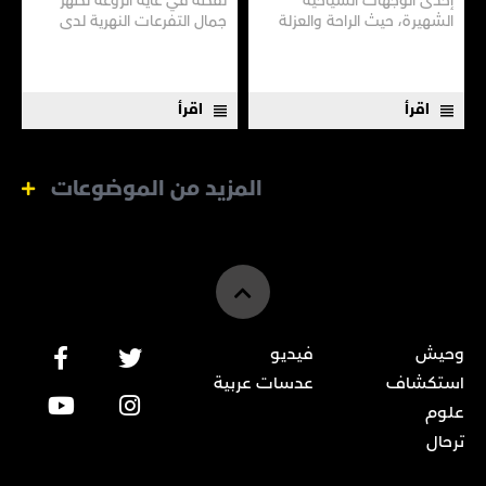
إحدى الوجهات السياحية
لقطة في غاية الروعة تُظهر
الشهيرة، حيث الراحة والعزلة
جمال التفرعات النهرية لدى
وسط الآثار الفرعونية، وبساتين
"خور الزبير" في مدينة البصرة.
النخيل العامرة، فضلًا عن برك
المياه المالحة.
اقرأ
اقرأ
المزيد من الموضوعات
وحيش
فيديو
استكشاف
عدسات عربية
علوم
ترحال