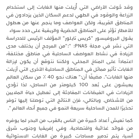
وقد حُولت الأراضي التي أُزيلت منها الغابات إلى استخدام
الزراعة والوقود في الطهي لدعم السكان الذين يزدادون في
المناطق القريبة، ولكن العواصف وما ينجم عنها من هطول
للأمطار تؤثر على المناطق الحضرية والريفية على حدد سواء
يقول البروفيسور "كريس تايلور" المؤلف الرئيس للددراسة
التي نشر في مجلة PNAS: ":"من المرجح أن يختلف مدى
الزيادة في نشاط العواصف الساحلية في مناطق مختلفة،
اعتماداً على المناخ المحلي، ولكننا نتوقع أن يكون لإزالة
الغابات تأثير مماثل في المناطق الساحلية الأخرى التي أزيلت
منها الغابات". مضيفًا أن:" هناك نحو 40 ٪ من سكان العالم
يعيشون على بُعد 100 كيلومتر من الساحل، لذا تؤدي
الزيادات في الفيضانات المفاجئة إلى تعطيل حياة الملايين
من الأشخاص. وبالتالي، فإن النتائج التي توصلنا إليها توفر
تحذيرًا للمدن الساحلية سريعة النمو في جميع أنحاء العالم ".
كما تعيش أعداد كبيرة من الناس بالقرب من البحر لما يوفره
من فوائد غذائية واقتصادية. وفي إفريقيا وجنوب شرق
آسيا، يتم تدمير مساحات كبيرة من الغابات الاستوائية