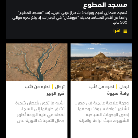
مسجد المطوع
تصميم معماري قديم وبوابة ذات طراز عربي أصيل.. يُعد "مسجد المطوع"
واحدًا من أقدم المساجد بمدينة "خورفكان" في الإمارات، إذ يبلغ عمره حوالى
500 عام.
اقرأ
ترحال
نظرة من كثب
ترحال
نظرة من كثب
واحة سيوة
خور الزبير
وجهة علاجية عالمية في مصر..
أشبه ما تكون بأغصان شجرة
تشتهر "واحة سيوة" بوصفها
تشق طريقها إلى السماء..
إحدى الوجهات السياحية
لقطة في غاية الروعة تُظهر
الشهيرة، حيث الراحة والعزلة
جمال التفرعات النهرية لدى
وسط الآثار الفرعونية، وبساتين
"خور الزبير" في مدينة البصرة.
النخيل العامرة، فضلًا عن برك