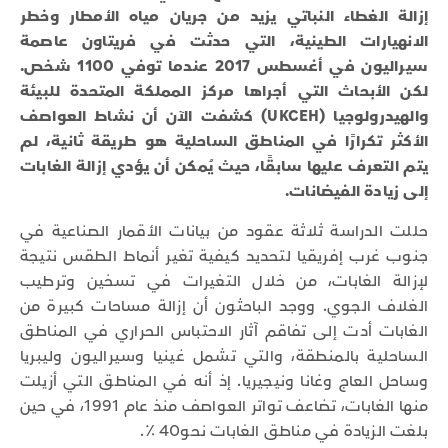
إزالة الغطاء النباتي يزيد من جريان مياه الأمطار وخطر
الانهيارات الطينية، التي حدثت في فريتاون عاصمة
سيراليون في أغسطس 2017 عندما توفي 1100 شخص.
لكن الأبحاث التي أجراها مركز المملكة المتحدة للبيئة
والهيدرولوجيا (UKCEH) كشفت الآن أن نشاط العواصف
الأكثر تكرارًا في المناطق الساحلية هو طريقة ثانية، لم
يتم التعرف عليها سابقًا، حيث يُمكن أن يؤدي إزالة الغابات
إلى زيادة الفيضانات.
حللت الدراسة ثلاثة عقود من بيانات الأقمار الصناعية في
جنوب غرب إفريقيا لتحديد كيفية تغير أنماط الطقس نتيجة
لإزالة الغابات، من خلال التغيرات في تسخين وترطيب
الغلاف الجوي. ووجد الباحثون أن إزالة مساحات كبيرة من
الغابات أدت إلى تفاقم آثار الاحتباس الحراري في المناطق
الساحلية بالمنطقة، والتي تشمل غينيا وسيراليون وليبريا
وساحل العاج وغانا ونيجيريا. إذ أنه في المناطق التي أزيلت
منها الغابات، تضاعف تواتر العواصف منذ عام 1991، في حين
بلغت الزيادة في مناطق الغابات نحو40 ٪.