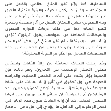
الساحلية، كما يؤثر تغير المناخ العالمي بالفعل على
المجتمعات، وغالبًا ما يكون الصرف والبنية التحتية الأخرى
غير مجهزة للتعامل مع الفيضانات الكبيرة. في فريتاون على
وجه الخصوص، يعاني السكان بالفعل من آثار متعددة ومدمرة
لتغير المناخ، بما في ذلك درجات الحرارة القصوى
والفيضانات المفاجئة من العواصف. يقول "تايلور": "تؤدي
إزالة الغابات إلى تفاقم آثار تغير المناخ في بعض أقل المدن
مرونة على وجه الأرض، ما يجعل من الصعب على هذه
المجتمعات التعامل مع الظواهر الجوية المتطرفة."
وقد ربطت الأبحاث السابقة بين إزالة الغابات وانخفاض
هطول الأمطار الإقليمية في الأمازون. ومع ذلك، فإن
المحيط يؤثر بشدة على أنماط الطقس المحلية، والدراسة
الجديدة هي أول تحقيق في تأثير إزالة الغابات على نشاط
العواصف في المناطق الساحلية. توضح "كورنيليا كلاين" أحد
المشاركين في الدراسة، أن نسائم البحر تهيمن على أنماط
الطقس المحلية، كما أن إزالة الغابات يقوي هذه الرياح التي
تحمل الرطوبة إلى الداخل، ما يؤدي إلى مزيد من الأمطار