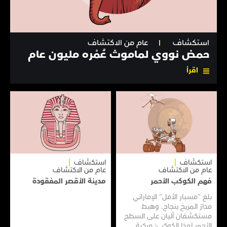
استكشاف
عام من الاكتشاف
حمض نووي لماموث عُمْره مليون عام
اقرأ
استكشاف
استكشاف
عام من الاكتشاف
عام من الاكتشاف
فهم الكوكب الأحمر
مدينة الأقصر المفقودة
بلغ "مسبار الأمل" الإماراتي
مدارَ المريخ بنجاح. وهبط
مستكشفان آليان على السطح
الأحمر لهذا الكوكب: مركبة