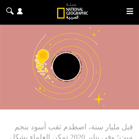
قبل مليار سنة، اصطدم ثقب أسود بنجم
ميت؛ وفي يناير 2020 تمكن العلماء بشكل