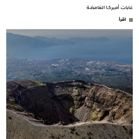
غابات أميركـا الغامضـة
اقرأ