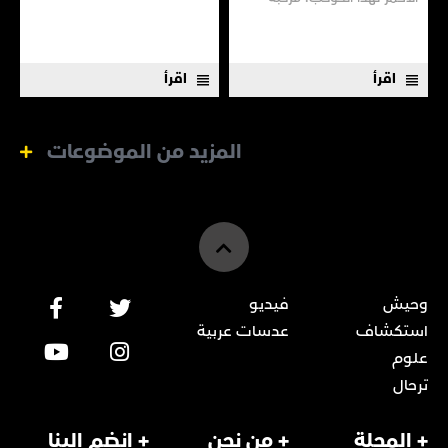
"بيرسفيرنس" التابعة لوكالة
"ناسا" ومركبة "زورونغ"
الصينية.
اقرأ
اقرأ
المزيد من الموضوعات
وحيش
فيديو
استكشاف
عدسات عربية
علوم
ترحال
+ المجلة
+ من نحن
+ انضم إلينا