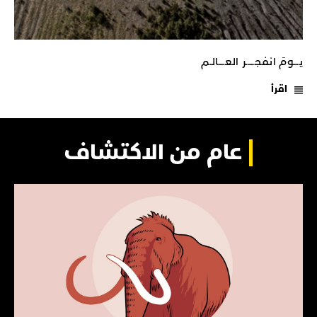
يـــومَ انفجـــــر العــــالـم
اقرأ
عام من الاكتشاف