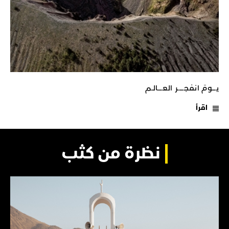
يـــومَ انفجـــــر العــــالـم
اقرأ
نظرة من كثب