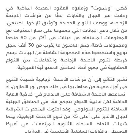
قضى "ويلموت" وزملاؤه العقود العديدة الماضية في
رحلات عبر الجبال والغابات بحثًا عن فراشات الأجنحة
الزجاجية، ووصف الأنواع الجديدة وتوثيق تاريخها الطبيعي.
من خلال دمج البيانات التي جمعوها على مدار السنوات مع
المعلومات المستقاة من عينات في أكثر من 60 متحفًا
ومجموعات خاصة، جمع الباحثون ما يقرب من 30 ألف سجل
توزيع واستخدموا هذه المجموعة الشاملة من البيانات لرسم
خريطة لتنوع الأجنحة الزجاجية والتفاعلات بين الأنواع
المشابهة في جميع أنحاء المناطق الاستوائية الأميركية.
تشير النتائج إلى أن فراشات الأجنحة الزجاجية شديدة التنوع
في أجزاء معينة من مداها، بما في ذلك حوض نهر الأمازون، إذ
تساعدها الأجنحة الشفافة على الاندماج في خلفية الغابة
الداكنة لكن غالبية الأنواع تتجمع معًا في المناطق الجبلية
الساخنة للتنوع البيولوجي. وقد احتوت المنحدرات الشرقية
لجبال الأنديز على أعلى 5٪ من تنوع الأجنحة الزجاجية، بينما
شملت النقاط الساخنة الثانوية المرتفعات في أميركا
الوسطى والغابات الساحلية الأطلسية في البرازيل.