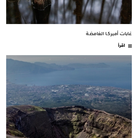
غابات أميركـا الغامضـة
اقرأ