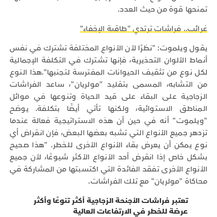
تمنحها قوة من حيث العدد.
غرائب.. فراشات ترتدي "طاقية الإخفاء"
يقول ويلموت: "نظرًا لأن الأنواع المختلفة تشترك في نفس
أنماط الألوان التحذيرية، فإنها تشترك في التكلفة الإجمالية
لكل نوع من تثقيف الحيوانات المفترسة لتجنبها".هذا النوع
من التشابه، المسمى بتقليد "مولريان"، ساعد الفراشات
الزجاجية على البقاء على قيد الحياة وتنوعها في موائل
المناطق الاستوائية، ولكنها تأتي أيضًا بتكلفة. يوضح
"ويلموت" أنه في حين أن هذه الاستراتيجية فعالة عندما
تزدهر جميع الأنواع التي تشبه بعضها البعض، فإن انقراض أي
نوع يمكن أن يعرض بقاء الأنواع الأخرى للخطر. "هذا صحيح
بشكل خاص إذا انقرض أحد الأنواع الأكثر شيوعًا، لأن جميع
الأنواع الأخرى تفقد الفائدة التي اكتسبتها من المشاركة في
محاكاة "مولريان" مع تلك الفراشات.
تعتبر فراشات الأجنحة الزجاجية أكثر تنوعًا وأكثر
عرضة للخطر في الارتفاعات العالية