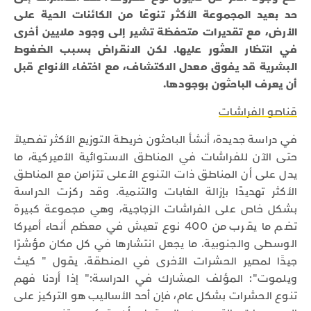
حد بعيد المجموعة الأكثر تنوعًا من الكائنات الحية على
الأرض، مع تقديرات متحفظة تشير إلى وجود ملايين أخرى
في انتظار العثور عليها. لكن الانقراض بسبب الضغوط
البشرية قد يفوق معدل الاكتشاف، مع اختفاء الأنواع قبل
أن يعرف الباحثون بوجودها.
قناصو الفراشات
في دراسة جديدة، أنشأ الباحثون خريطة التوزيع الأكثر تفصيلاً
حتى الآن للفراشات في المناطق الاستوائية الأميركية، ما
يدل على أن المناطق ذات التنوع الأعلى تتزامن مع المناطق
الأكثر تهديدًا بإزالة الغابات والتنمية. وقد ركزت الدراسة
بشكل خاص على الفراشات الزجاجية، وهي مجموعة كبيرة
تضم ما يقرب من 400 نوع تعيش في معظم أنحاء أميركا
الوسطى والجنوبية. ما يجعل انتشارها في كل مكان مؤشرًا
جيدًا لمصير الحشرات الأخرى في المنطقة. يقول " كيث
ويلموت": المؤلف المشارك في الدراسة:" إذا أردنا فهم
تنوع الحشرات بشكل عام، فإن أحد الأساليب هو التركيز على