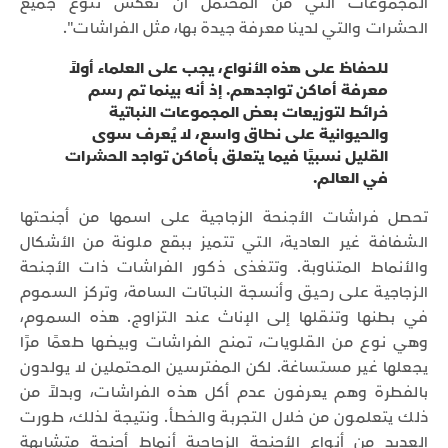
المجموعات التي من المحتمل أن تعكس تنوع جميع
الحشرات والتي لدينا معرفة جيدة بها، مثل الفراشات".
للحفاظ على هذه الأنواع، يجب على العلماء أولاً
معرفة أماكن تواجدهم. إذ أنه بينما تم رسم
خرائط لتوزيعات بعض المجموعات النباتية
والحيوانية على نطاق واسع، لا يُعرف سوى
القليل نسبيًا فيما يتعلق بأماكن تواجد الحشرات
في العالم.
تحصل فراشات الأجنحة الزجاجية على اسمها من أجنحتها
الشفافة غير العادية، التي تتميز ببقع ملونة من الأشكال
والأنماط المتناوبة. وتتغذى ذكور الفراشات ذات الأجنحة
الزجاجية على رحيق وأنسجة النباتات السامة، وتركز السموم
في بطنها وتنقلها إلى الإناث عند التزاوج. هذه السموم،
وهي نوع من القلويات، تمنح الفراشات وبيضها طعمًا مرًا
يجعلها غير مستساغة. لكن المفترسين المحتملين لا يولدون
بالفطرة وهم يعرفون عدم أكل هذه الفراشات، وبدلاً من
ذلك يتعلمون من خلال التجربة والخطأ. ونتيجة لذلك، طورت
العديد من أنواع الأجنحة الزجاجية أنماط أجنحة متشابهة