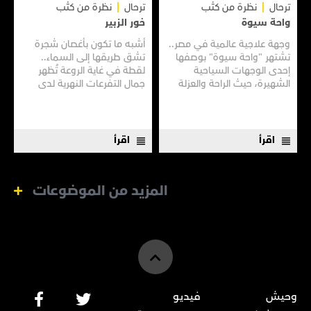
ترحال
نظرة من كثب
ترحال
نظرة من كثب
واحة سيوة
خور الزبير
وجهة علاجية عالمية في مصر..
أشبه ما تكون بأغصان شجرة
تشتهر "واحة سيوة" بوصفها
تشق طريقها إلى السماء..
إحدى الوجهات السياحية
لقطة في غاية الروعة تُظهر
الشهيرة، حيث الراحة والعزلة
جمال التفرعات النهرية لدى
وسط الآثار الفرعونية، وبساتين
"خور الزبير" في مدينة البصرة.
النخيل العامرة، فضلًا عن برك
المياه المالحة.
اقرأ
اقرأ
المزيد من الموضوعات
وحيش
فيديو