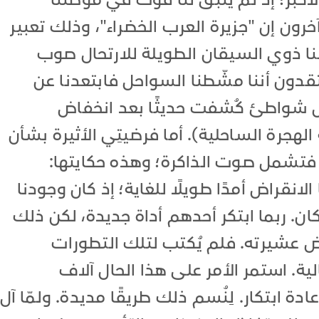
أكبر؛ إذ لم يتبق لنا قوتٌ في موطننا
خرون إن "جزيرة العرب الخضراء"، وذلك تعبير
ا ذوي السيقان الطويلة للارتحال صوب
قدون أننا مشّطنا السواحل فابتعدنا عن
ل شواطئ كُشفت حديثًا بعد انخفاض
رة الساحلية). أما فرضيتِي الأثيرة بشأن
 فتشمل صوت الذاكرة؛ وهذه حكايتها:
انقراض أمدًا طويلًا للغاية؛ إذ كان وجودنا
ان. ربما ابتكر أحدهم أداة جديدة، لكن ذلك
اض عشيرته. فلم يُكتب لتلك التطورات
تالية. استمر الأمر على هذا الحال آلاف
ة ابتكار. لِنُسم ذلك طريقًا مديدة. ولمّا آل