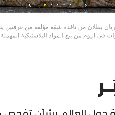
يان يطلان من نافذة شقة مؤلفة من غرفتين يتق
ات في اليوم من بيع المواد البلاستيكية المهملة.
ــر
رة حول العالم بشأن تفحص ه