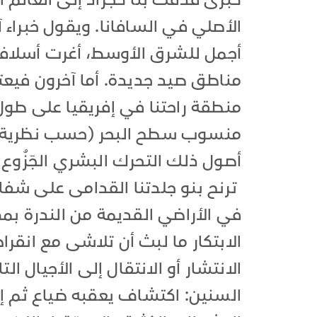
كبرى قذفت بنا كجراد إلى العالم ال
الأصلي في السافانا. ويقول خبراء آ
أجمل للشرق الأوسط، أغرت أسلافن
مناطق صيد جديدة. أما آخرون فيعت
منطقة راحتنا في إفريقيا على طو
منسوب سطح البحر (حسب نظرية الهج
أصول ذلك التحرك البشري الجَزُوع
ترنح بنو جلدتنا القدامى على شفا ال
في الأراضي القديمة من الندرة بمك
الابتكار ما لبث أن تلاشى مع انقر
الانتشار أو الانتقال إلى الأجيال ال
السنين: اكتشاف يعقبه ضياع ثم إعاد