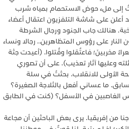
تُ إلى ملء حوض الاستحمام بمياه شرب
علن على شاشة التلفزيون اعتقال أعضاء
بة. هنالك جاب الجنود ورجال الشرطة
النار على رؤوس المتظاهرين.. رجالا ونساء
اءُ مخربينَ؛ فاعتُقلوا وقُتلوا. (أعيدت جثة
ته وعليها آثار تعذيب). على أن تصوري
حة الأولى للانقلاب. بحثتُ في سلة
لسابق. ما عساني أفعل بالثلاجة الصغيرة؟
ؤوس الغاصبين في الأسفل؟ (كنت في الطابق
ا من إفريقيا. يرى بعض الباحثين أن مجاعة