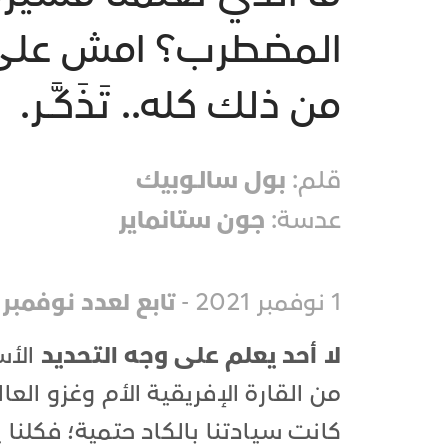
المضطرب؟ امش على ال
من ذلك كله.. تَذَكَّــر.
قلم:
بول سالـوبيك
عدسة:
جون ستانماير
1 نوفمبر 2021 -
تابع لعدد نوفمبر 2021
لا أحد يعلم على وجه التحديد
الأس
من القارة الإفريقية الأم وغزو العالم، بعد
كانت سيادتنا بالكاد حتمية؛ فكلنا