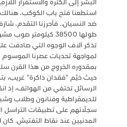
البشر إلى الكثرة والاستقرار اللاز
استطعنا فتح باب الكوكب. هنالك ح
ضد النسيان.. فأحرزنا التقدم. شارَ
طولها 38500 كيلومتر 
تذكر آلاف الوجوه التي صادفت على 
لمواجهة تحديات عصرنا الموسوم بع
بمقدوره الخروج من هذا القرن سليمَ
حيث خيَّم "فقدان ذاكرة" غريب، ب
الرسائل تختفي من الهواتف، إذ انك
للديمقراطية وفنانون وطلاب وشب
سجلّاتهم على تطبيقات التراسل ا
المدنيين عند نقاط التفتيش. كان 