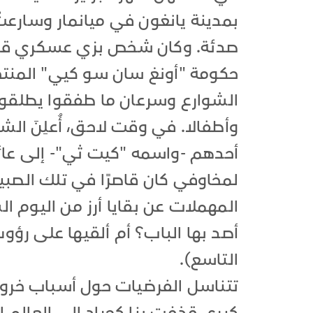
بمدينة يانغون في ميانمار وسارع
صدئة. وكان شخص بزي عسكري قد أ
حكومة "أونغ سان سو كيي" المنتخ
الشوارع وسرعان ما طفقوا يطلقون 
وأطفالا. في وقت لاحق، أُعلِنَ الشعر
أحدهم -واسمه "كيت ثي"- إلى عائل
لمخاوفي كان قاصرًا في تلك الصبي
المهملات عن بقايا أرز من اليوم ا
أصد بها الباب؟ أم ألقيها على ر
التاسع).
تتناسل الفرضيات حول أسباب خروجن