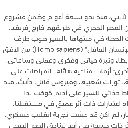
لأنني، منذ نحو تسعة أعوام وضمن مشروع
العصر الحجري في طريقهم خارج إفريقيا.
 الخطة في منتهاها بالسير صوب طرف
أميركا الجنوبية حيث تلاشت آثار "الإنسان العاقل" (Homo sapiens) من الأفق
بطاء وتيرة حياتي وفكري وعملي وساعاتي.
أخرى: أزمات مناخية هائلة.. انقراضات على
 ثورات شعبية.. وفيروس قاتل. دأبتُ، منذ
ى شد رباط حذائي للسير على أديم كوكب بَدا
جاه اعتبارات ذات أثر عميق في مستقبلنا.
ار، لم أكن قد عشت تجربة انقلاب عسكري.
 ذات صبيحة في أحد فنادق الحجر الصحي