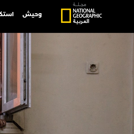
وحيش
استك