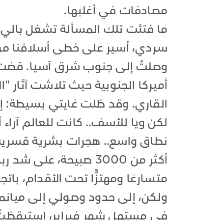
مصادفات في أغلبها.
ما فتئت تلك المسألة تشغل بالي 
سردي، أسير على خطى أسلافنا من 
وصلتُ إلى جنوب شرق آسيا. قضت
القاري. وقد ظلت غايتي بسيطة: إ
لكن ويا للأسف.. كانت للعالم آراء 
نطاق واسع.. هجرات بشرية قسرية..
أكثر من 3000 صبيحة، عل
متسارعًا ومهتزًّا تحت الأقدام، بات
ولكن، إلى حدود وصولي إلى ميانم
في مستهل شهر فبراير، استيقظتُ