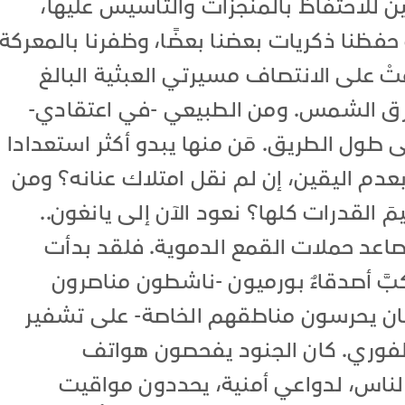
مين للاحتفاظ بالمنجزات والتأسيس عليها،
فظنا ذكريات بعضنا بعضًا، وظفرنا بالمعركة
فتْ على الانتصاف مسيرتي العبثية البالغ
صوب مشرق الشمس. ومن الطبيعي -في اعتقادي-
طول الطريق. مَن منها يبدو أكثر استعدادا
دم اليقين، إن لم نقل امتلاك عنانه؟ ومن
 القدرات كلها؟ نعود الآن إلى يانغون..
تصاعد حملات القمع الدموية. فلقد بدأت
بَّ أصدقاءٌ بورميون -ناشطون مناصرون
ان يحرسون مناطقهم الخاصة- على تشفير
لفوري. كان الجنود يفحصون هواتف
الناس، لدواعي أمنية، يحددون مواقيت