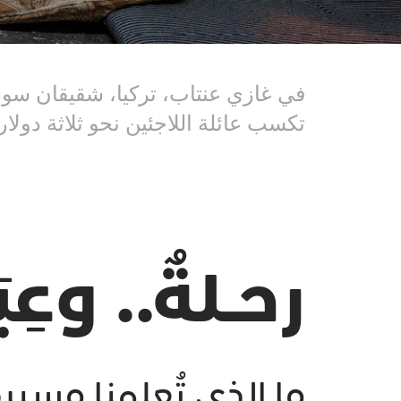
في غازي عنتاب، تركيا، شقيقان سور
تكسب عائلة اللاجئين نحو ثلاثة دولار
رحــلةٌ.. وعِبَـ
ما الذي تُعلمنا مسي