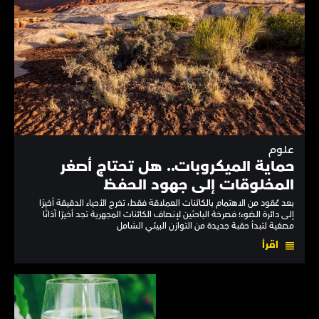
علوم
حماية الميكروبات.. هل تحتاج أصغر
المخلوقات إلى جهود الحفظ
بعد عُقود من الاهتمام بالكائنات العملاقة فقط، تخرج الأحياء الدقيقة أخيرًا
إلى دائرة الضوء؛ فصرخة الباحثين لإنصاف الكائنات المجهرية تجد أخيرًا آذانًا
مصغية لتبدأ حقبة جديدة من التوازن البيئي الشامل
اقرأ