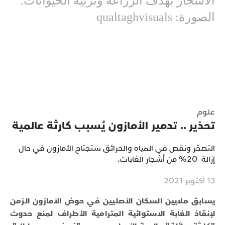
الأشجار بهدف الزراعة وتربية الحيوانات.
الصورة: qualtaghvisuals
علوم
تحذير .. تدمير الأمازون يُسبب كارثة عالمية
التصحّر ونقص في المياه والحرائق ستجتاح الأمازون في حال
إزالة 20% من أشجار الغابات.
13 أكتوبر 2021
يسابق ملايين السكان الأصليين في حوض الأمازون الزمن
لإنقاذ الغابة الاستوائية المترامية الأطراف لمنع حدوث