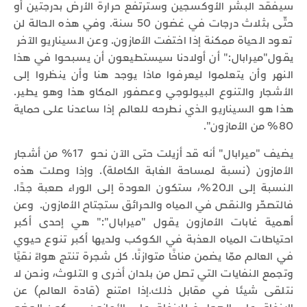
سيفقد البشر الأوكسجين وسترتفع حرارة الأرض بدرجتين أو
حتّى بثلاث درجات في غضون 50 سنة. وفي هذه الحالة لن
تعود الحياة ممكنة إذا اختفت الأمازون. وعن السيناريو الآخر
يقول"ميرابال:" أن أولادنا سيستطيعون أن يسبحوا في هذا
النهر وأن يتعلموا ليعرفوا ماذا يوجد هنا وأن ينظروا إلى
الأشجار والتنوع البيولوجي وعصفور المكاو هذا وهو يطير.
هذا هو السيناريو الذي نطرحه للعالم إذا ساعدنا على حماية
80% من الأمازون".
يضيف "ميرابال" أنه قد أزيلت حتى الآن نحو 17% من أشجار
الأمازون (نسبة لمساحة الغابة الكاملة). وإذا وصلت هذه
النسبة إلى الـ20%، ستكون العودة إلى الوراء صعبة جدًا.
فالتصحّر والنقص في المياه والحرائق ستجتاح الأمازون. وعن
أهمية غابات الأمازون يقول "ميرابال":" هي إحدى أكبر
احتياطات المياه العذبة في الكوكب ولديها أكبر تنوع حيوي
في العالم ممّا يضمن مناخًا متوازنًا. كل شجرة تنتج هواءً نقيًا
وتجمع النفايات التي تصل من بلدان أخرى و التلوث، ونحن لا
نتلقى شيئا في مقابل ذلك.إذا امتنع (قادة العالم) عن