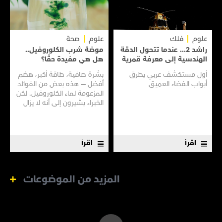
علوم
فلك
علوم
صحة
راشد 2... عندما تتحول الدقة
موضة شرب الكلوروفيل..
الهندسية إلى معرفة قمرية
هل هي مفيدة حقًا؟
أول مستكشف عربي يطرق
بشرة صافية، طاقة أكبر، هضم
أبواب الفضاء العميق
أفضل — هذه بعض من الفوائد
المزعومة لماء الكلوروفيل. لكن
الخبراء يشيرون إلى أنه لا يزال
هناك الكثير مما لا نعرفه
اقرأ
اقرأ
المزيد من الموضوعات