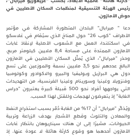
"كارثة هائلة" عالمية الأبعاد، بحسب "غريغوريو ميرابال"،
رئيس الهيئة التنسيقية لمنظمات السكان الأصليين في
حوض الأمازون.
دعا " ميرابال" البلدان المتطورة المشاركة في مؤتمر
الأطراف "كوب 26" حول المناخ الذي سيُقام في غلاسكو
في اسكتلندا، العمل مع الشعوب الأصلية لإنقاذ غابات
الأمازون الممتدة على مساحة 8,4 ملايين كيلومتر مربع.
وحذر "ميرابال"، الذي يُمثّل السكان الأصليين في الأمازون
البالغ عددهم نحو 3,5 ملايين نسمة والموزعين على تسع
دول هي البرازيل وبوليفيا والبيرو والاكوادور وكولومبيا
وفنزويلا وغينيا وسورينام وغينيا الفرنسية، من التهديدات
التي يواجهها أفراد نحو 500 قبيلة كبيرة يعتبرون "حراس
الغابة" إذ يتعرضون لهجمات وللقتل لهذا السبب.
ويُذكّر "ميرابال" أن 17% من الغابة دُمّر بسبب استخراج النفط
والمعادن والتلوث وقطع الأشجار بهدف الزراعة وتربية
الحيوانات. مشيرًا إلى ان هناك سيناريوهان بانتظار غابات
الأمازون أحدهما هو وقوع كارثة هائلة لا عودة عنها. إذ