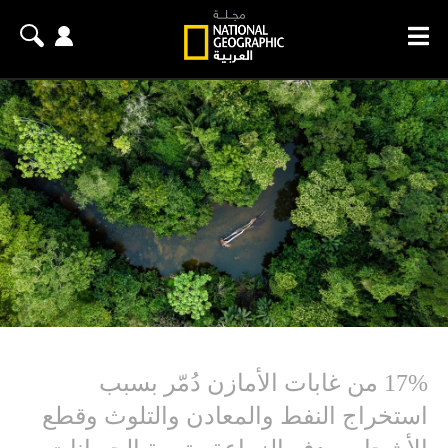
17% من غابات الأمازن دُمّر بسبب
استخراج النفط والمعادن والتلوث وقطع