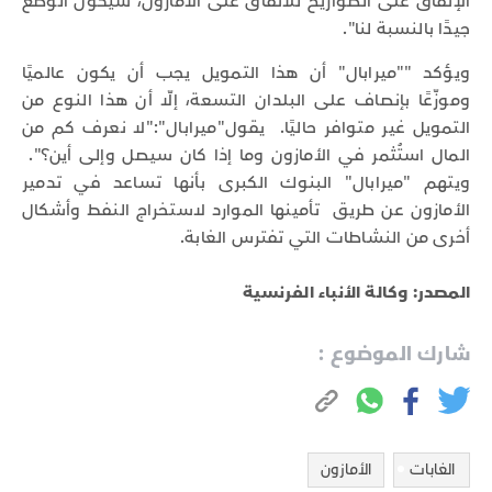
الإنفاق على الصواريخ للانفاق على الأمازون، سيكون الوضع
جيدًا بالنسبة لنا".
ويؤكد ""ميرابال" أن هذا التمويل يجب أن يكون عالميًا
وموزّعًا بإنصاف على البلدان التسعة، إلّا أن هذا النوع من
التمويل غير متوافر حاليًا. يقول"ميرابال":"لا نعرف كم من
المال استُثمر في الأمازون وما إذا كان سيصل وإلى أين؟".
ويتهم "ميرابال" البنوك الكبرى بأنها تساعد في تدمير
الأمازون عن طريق تأمينها الموارد لاستخراج النفط وأشكال
أخرى من النشاطات التي تفترس الغابة.
المصدر: وكالة الأنباء الفرنسية
شارك الموضوع :
الغابات
الأمازون