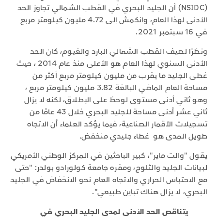
(NSIDC) أن الجليد البحري في القطب الشمالي تجاوز الحد
الأدنى لهذا العام، وانكمش إلى 4.72 مليون كيلومتر مربع
في 16 سبتمبر 2021.
ونظرًا لصيف القطب الشمالي البارد والغيوم، كان الحد
الأدنى السنوي لهذا العام هو الأعلى منذ عام 2014 ، حيث
غطى الجليد ما يقرب من مليون كيلومتر مربع أكثر من
مساحة العام الماضي البالغة 3.82 مليون كيلومتر مربع ،
وهو ثاني أدنى مستوى لوحظ على الإطلاق، لكنه لا يزال
ثاني عشر أدنى مساحة للجليد البحري خلال 43 عامًا من
تسجيلات الأقمار الصناعية، فيما يؤكد العلماء أن الاتجاه
طويل المدى هو غطاء جليدي منخفض.
يقول "والت ماير"، كبير الباحثين في المركز الوطني الأمريكي
لبيانات الجليد والثلوج، ومقره جامعة كولورادو بولدر: "حتى
مع الاحتباس الحراري والاتجاه العام نحو الانخفاض في الجليد
البحري، لا يزال هناك تباين طبيعي".
يتناقص الحد الأدنى لمدى الجليد البحري في