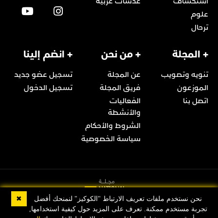
استكشاف
عدسات عربية
علوم
ترحال
+ المجلة
+ من نحن
+ انضم إلينا
تنويه وتصويب
عن المجلة
تسجيل عضو جديد
الموزعون
فريق المجلة
تسجيل الدخول
اتصل بنا
الفعاليات
والأنشطة
الشروط والأحكام
سياسة الخصوصية
✖
نحن نستخدم ملفات تعريف الارتباط "الكوكيز" لنمنحك أفضل
تجربة مستخدم ممكنة. تعرف على المزيد حول كيفية استخدامها,
© 2022 Copyright مجلة ناشيونال جيوغرافيك العربية