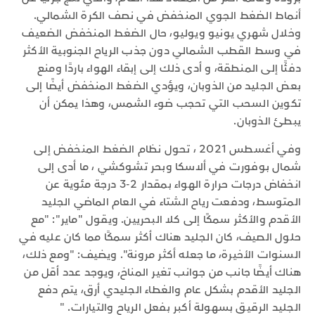
أنماط الضغط الجوي المنخفض في نصف الكرة الشمالي.
وخلال شهري يونيو ويوليو، حال الضغط المنخفض الضعيف
في وسط القطب الشمالي دون جذب الرياح الجنوبية الأكثر
دفئًا إلى المنطقة، و أدى ذلك إلى إبقاء الهواء باردًا ومنع
بعض الجليد من الذوبان، ويؤدي الضغط المنخفض أيضًا إلى
تكوين السحب التي تحجب ضوء الشمس، وهذا يمكن أن
يبطئ الذوبان.
وفي أغسطس 2021 ، تحول نظام الضغط المنخفض إلى
شمال بوفورت في ألاسكا وبحر تشوكشي ، ما أدى إلى
انخفاض درجات حرارة الهواء بمقدار 2-3 درجة مئوية عن
المتوسط، ودفعت رياح الشتاء في العام الماضي الجليد
الأقدم والأكثر سمكًا إلى كلا البحريين. ويقول "ماير": "مع
حلول الصيف، كان الجليد هناك أكثر سمكًا مما كان عليه في
السنوات الأخيرة، ما جعله أكثر مرونة". ويضيف: "ومع ذلك،
هناك أيضًا جانب من جوانب تغير المناخ، ويوجد عدد أقل من
الجليد الأقدم بشكل عام والغطاء الجليدي أرق، يتم دفع
الجليد الرقيق بسهولة أكبر بفعل الرياح والتيارات. "