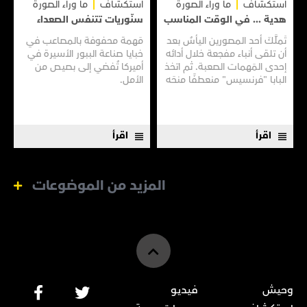
استكشاف
ما وراء الصورة
استكشاف
ما وراء الصورة
هدية ... في الوقت المناسب
سنّوريات تتنفس الصعداء
تَملَّكَ أحد المصورين اليأسُ بعد
مَهمة محفوفة بالمصاعب في
أن تلقى أنباء مفجعة خلال أدائه
خبايا صناعة الببور الأسيرة في
إحدى المَهمات الصعبة. ثم اتخذ
أميركا تُفضي إلى بصيص من
البابا "فرنسيس" منعطفًا منحَه
الأمل.
باب أمل لتدارك ما فات.
اقرأ
اقرأ
المزيد من الموضوعات
وحيش
فيديو