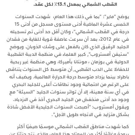
القطب الشمالي بمعدل 13.1٪ لكل عقد.
يوضح "ماير": "بما في ذلك هذا العام، شهدت السنوات
الخمس عشرة الماضية أدنى مستوى مسجل من أدنى 15
درجة في القطب الشمالي"، وكان أقل حد أدنى تم تسجيله
في عام 2012، بعد أن سرعت عاصفة قوية للغاية من فقدان
الجليد الرقيق الذي كان بالفعل على وشك الذوبان. ويوضح
"ستيفن أمستروب", كبير العلماء في منظمة الدببة القطبية
الدولية في بوزمان ، مونتانا بأميركا، وهي منظمة غير ربحية
للحفاظ على الدب القطبي, أن متوسط كل السنوات يتناقص
باطراد بينما يزداد متوسط درجة الحرارة العالمية. ويضيف أنه
على الرغم من احتمالية وجود نطاقات أعلى للجليد البحري
في أي سنة معينة، إلا أن تواتر سنوات الجليد "السيئة" مع
وجود حد أدنى منخفض من الجليد البحري آخذ في الازدياد.
ويقول أمستروب: "أصبحت السنوات الجليدية الأفضل شاذة
بشكل متزايد في الاتجاه طويل الأجل".
كما شهدت مناطق القطب الشمالي موسمًا صيفيًا أكثر
برودة وغائمًا أكثر من المعتاد هذا العام، والذي نتج جزئيًا عن