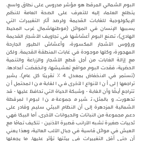
البوم الشمالي المرقط هو مؤشر مدروس على نطاق واسع.
يتطلع العلماء إليه للتعرف على الصحة العامة للنظم
الإيكولوجية للغابات القديمة ولرصد آثار التغييرات التي
يسببها الإنسان في الموائل (موطنهاشمال غرب المحيط
الهادي)، تصنع البوم أعشاشها في تجاويف الأشجار القديمة
ورؤوس الأشجار المكسورة، وأعشاش الطيور الجارحة
المهجورة، وكلها موجودة في غابات المنطقة القديمة. ولكن
مع إزالة الغابات من أجل قطع الأشجار والزراعة والتنمية
الحضرية، فقدت البوم مواقع تعشيشها، وانخفضت أعدادها.
(تستمر في الانخفاض بمعدل 4 ٪ تقريبًا كل عام). يشير
تراجعها إلى أن الأنواع الأخرى في الغابة من المحتمل أن
تتراجع أيضًا وأن الغابة - وشبكة الحياة التي تحافظ عليها - قد
تدهورت. وبالمثل، تشير مجموعة من البوم المرقطة
الشمالية المزدهرة إلى أن النظام البيئي سليم وقادر على
دعم مجموعة من النباتات والحيوانات الأخرى. أما البيكا فهي
ثدييات صغيرة تشبه الأرانب قصيرة الأذنين - تتكيف تمامًا مع
العيش في موائل قاسية في جبال الألب العالية، وهذا يعني
أن حتى أقل التغييرات في بيئتها تؤثر عليها. ما يجعلها