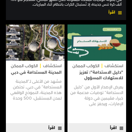
ألف كرة تنس جديدة، إذ تُستبدَل الكرات بانتظام أثناء المباريات.
اقرأ
استكشاف
الكوكب الممكن
استكشاف
الكوكب الممكن
"دليل الاستدامة": تعزيز
المدينة المستدامة في دبي
للاستهلاك المسؤول
مشهد من الأعلى لـ"المدينة
يعرض الإصدار الأول من "دليل
المستدامة" في دبي. تحتضن
الاستدامة" توصيات مدعمة من
هذه المدينة، النموذج الواقعي
خبراء مقيمين في دولة
لمدن المستقبل، 500 وحدة
الإمارات، ويحفز على
سكنية، فضلًا عن منشآت
الممارسات المستدامة في
ومبانٍ بُنيت لتراعي البيئة
عدة مجالات مثل الأزياء
وتصونها.
المستدامة والحد من إهدار
الطعام والتشجيع على
اقرأ
اقرأ
الأنظمة...