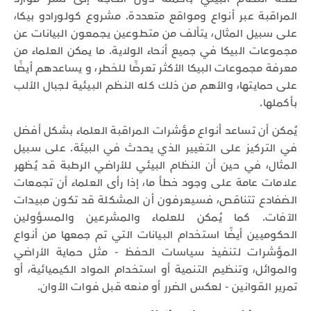
المراقبة عبر أنواع ومواقع متعددة. مشروع كولورادو بيكا،
على سبيل المثال، يتألف من متطوعين يجمعون البيانات عن
مجموعات البيكا في جميع أنحاء الولاية. ما يمكن العلماء من
معرفة مجموعات البيكا الأكثر تعرضًا للخطر، و يساعدهم أيضًا
على حمايتها، والأهم من ذلك كله النظم البيئية لجبال الألب
بأكملها.
يُمكن أن تساعد أنواع مؤشرات المراقبة العلماء بشكل أفضل
في التركيز على التغيير الذي يحدث في البيئة. على سبيل
المثال، في حين أن النظام البيئي للأراضي الرطبة قد يُظهر
علامات عامة على وجود خطأ ما، إذا رأى العلماء أن تجمعات
الضفادع تتناقص، فسيعرفون أن المشكلة قد تكون مبيدات
الآفات. كما يُمكن للعلماء والمشرعين والمسؤولين
الحكوميين أيضًا استخدام البيانات التي تم جمعها من أنواع
المؤشرات لتنفيذ سياسات الحفظ - مثل حماية الأراضي
والموائل، وتنظيم التنمية أو استخدام المواد الكيميائية، أو
تمرير القوانين - لعكس الضرر أو منعه قبل فوات الأوان.