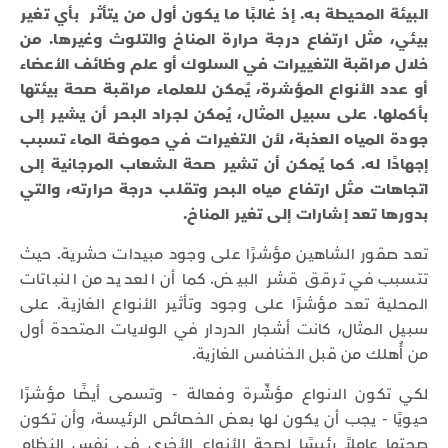
البيئة المحيطة به. إذ غالبًا ما يكون أول من يتأثر بأي تغير
بيئي، مثل ارتفاع درجة حرارة المناخ والتلوث وغيرها. من
خلال مراقبة التغييرات في السلوك أو علم وظائف الأعضاء
أو عدد الأنواع المؤشرة، يُمكن للعلماء مراقبة صحة بيئتها
بأكملها. على سبيل المثال، يُمكن لجراد البحر أن يشير إلى
جودة المياه العذبة، لأن التغيرات في حموضة الماء تسبب
إجهادًا له. كما يُمكن أن تشير صحة الشعاب المرجانية إلى
اتجاهات مثل ارتفاع مياه البحر وتقلب درجة حرارته، والتي
بدورها تعد إشارات إلى تغير المناخ.
تعد صقور الشاهين مؤشرًا على وجود مبيدات حشرية. حيث
تتسبب في ترقق قشر البيض. كما أن العديد من النباتات
المحلية تعد مؤشرًا على وجود وتأثير الأنواع الغازية. على
سبيل المثال، كانت أشجار الدردار في الولايات المتحدة أول
من أُهلك من قبل الخنافس الغازية.
لكي تكون الانواع مؤشّرة وفعالة - وتسمى أيضًا مؤشرًا
حيويًا - يجب أن يكون لها بعض الخصائص الرئيسة، وأن تكون
صحتها عاملاً رئيسًا لصحة الأنواع الأخرى في نفس النظام