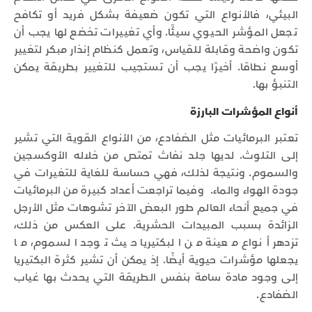
البيئي، فالأنواع التي تكون ضعيفة بشكل فريد أو تكافح
تجعل المؤشر الحيوي سيئًا. وأي تغييرات تخضع لها يجب أن
تكون واضحة وقابلة للقياس، وتعمل كنظام إنذار مبكر لتغيير
أوسع نطاقا. أخيرًا يجب أن تستجيب للتغيير بطريقة يمكن
التنبؤ بها.
أنواع المؤشرات البارزة
تعتبر البرمائيات مثل الضفادع، من الأنواع القوية التي تشير
إلى التلوث. لديها جلد نفاث تمتص من خلاله الأوكسجين
والسموم. ونتيجة لذلك، فهي حساسة للغاية للتغيرات في
جودة الهواء والماء. وفيما تراجعت أعداد كبيرة من البرمائيات
في جميع أنحاء العالم طور البعض الآخر تشوهات مثل الأرجل
الزائدة بسبب المبيدات الحشرية. على العكس من ذلك،
تزدهر أنواع معينة من البكتيريا حيث توجد السموم، ما
يجعلها مؤشرات حيوية أيضًا. إذ يمكن أن تشير كثرة البكتيريا
إلى وجود مادة سامة بنفس الطريقة التي يحدث بها غياب
الضفادع.