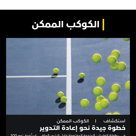
الكوكب الممكن
استكشاف
الكوكب الممكن
خطوة جيدة نحو إعـادة التـدوير
في بطولة الولايات المتحدة المفتوحة خلال الشهر الماضي، استُخدِمَ نحو 100