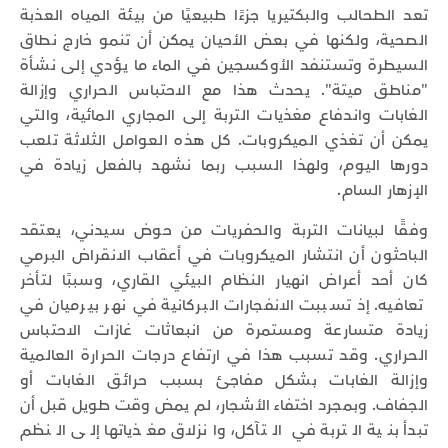
تعد الطحالب والبكتيريا جزءًا طبيعيًا من بيئة المياه العذبة
الصحية، ولكنها في بعض الأحيان يمكن أن تنمو خارج نطاق
السيطرة وتستنفد الأوكسجين في الماء ما يؤدي إلى نشأة
"مناطق ميتة". يحدث هذا مع الاحتباس الحراري وإزالة
الغابات واندفاع مغذيات التربة إلى المجاري المائية، والتي
يمكن أن تغذي الميكروبات. كل هذه العوامل الثلاثة تلعب
دورها اليوم، ولهذا السبب ربما نشهد بالفعل زيادة في
الإزهار السام.
وفقًا لبيانات التربة والحفريات من حوض سيدني، يعتقد
الباحثون أن انتشار الميكروبات في أعقاب الانقراض البرمي
كان أحد أعراض انهيار النظام البيئي القاري، وسببًا لتأخر
تعافيه. إذ تسببت الانفجارات البركانية في نهر بيرميان في
زيادة متسارعة ومستمرة من انبعاثات غازات الاحتباس
الحراري. وقد تسبب هذا في ارتفاع درجات الحرارة العالمية
وإزالة الغابات بشكل مفاجئ بسبب حرائق الغابات أو
الجفاف. وبمجرد اختفاء الأشجار، لم يمض وقت طويل قبل أن
تبدأ بنية التربة في التآكل، وانزلاق مغذياتها إلى النظم