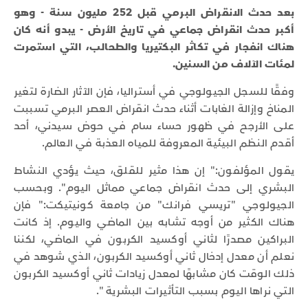
بعد حدث الانقراض البرمي قبل 252 مليون سنة - وهو
أكبر حدث انقراض جماعي في تاريخ الأرض - يبدو أنه كان
هناك انفجار في تكاثر البكتيريا والطحالب، التي استمرت
لمئات الآلاف من السنين.
وفقًا للسجل الجيولوجي في أستراليا، فإن الآثار الضارة لتغير
المناخ وإزالة الغابات أثناء حدث انقراض العصر البرمي تسببت
على الأرجح في ظهور حساء سام في حوض سيدني، أحد
أقدم النظم البيئية المعروفة للمياه العذبة في العالم.
يقول المؤلفون:" إن هذا مثير للقلق، حيث يؤدي النشاط
البشري إلى حدث انقراض جماعي مماثل اليوم". وبحسب
الجيولوجي "تريسي فرانك" من جامعة كونيتيكت:" فإن
هناك الكثير من أوجه تشابه بين الماضي واليوم. إذ كانت
البراكين مصدرًا لثاني أوكسيد الكربون في الماضي، لكننا
نعلم أن معدل إدخال ثاني أوكسيد الكربون، الذي شوهد في
ذلك الوقت كان مشابهًا لمعدل زيادات ثاني أوكسيد الكربون
التي نراها اليوم بسبب التأثيرات البشرية ".