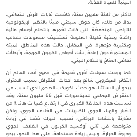
البيئية للمياه العذبة.
لأكثر من ثلاثة ملايين سنة، كافحت غابات الأرض للتعافي.
بدلاً من ذلك، كان حوض سيدني مليئًا بالنظم الإيكولوجية
للأراضي المنخفضة التي كانت تغمرها بانتظام أجسام مائية
راكدة وعذبة قليلة الملوحة تستضيف مجموعات طحالب
وبكتيرية مزدهرة. في المقابل، حالت هذه المناطق الميتة
المستمرة دون إعادة إنشاء أحواض الكربون المهمة، وأبطأت
تعافي المناخ والنظام البيئي.
كما وجدت سجلات أخرى قديمة في جميع أنحاء العالم أن
التكاثر الميكروبي شائع بعد أحداث الانقراض بسبب الاحترار.
يبدو أن الاستثناء هو حدث الكويكب الضخم الذي تسبب في
الانقراض الجماعي للديناصورات قبل 66 مليون سنة. وقد
تسببت هذه الحلقة الكبرى في ارتفاع كميات هائلة من
الغبار والهباء الجوي للكبريتات في الغلاف الجوي، ولكن
مقارنة بالنشاط البركاني، تسبب النيزك فقط في زيادة
متواضعة في ثاني أوكسيد الكربون في الغلاف الجوي
ودرجة الحرارة، وليس زيادة مستدامة. على هذا النحو، يبدو