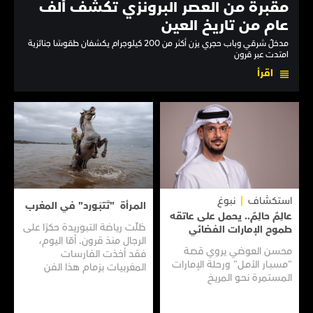
مقبرة من العصر البرونزي تكشف ألف
عام من تاريخ العين
مدخلٌ شرقي وباب حجري يزن أكثر من 200 كيلوجرام يكشفان طقوسًا جنائزية
امتدت عبر قرون
اقرأ
استكشاف
نبوغ
المـرأة "تَتبَـورد" في المغرب
عالِمٌ حالِمٌ.. يحمل على عاتقه
ظلّت رياضة التبوريدة حكرًا على
طموح الإمارات الفضائي
الرجال منذ قرون. أمّا اليوم،
محسن العوضي يروي قصـة
فقد أخذت الفارسات
"مسبـار الأمـل" ورحلة الإمارات
المغربيات بزمام هذا الفن
المستمرة نحـو المريـخ
العريق سعيًا إلى نقله إلى جيل
جديد.