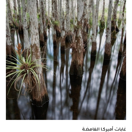
غابات أميركـا الغامضـة