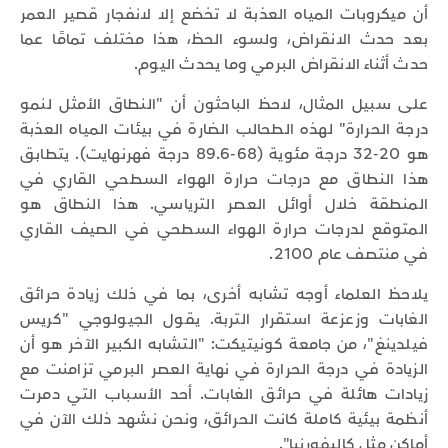
أن ميكروبات المياه العذبة لا تخضع إلا لانفجار قصير العمر
بعد حدث الانقراض، ولسوء الحظ، هذا مختلف تمامًا عما
حدث أثناء الانقراض البرمي وما يحدث اليوم.
على سبيل المثال، لاحظ الباحثون أن "النطاق الأمثل لنمو
درجة الحرارة" لهذه الطحالب الضارة في بيئات المياه العذبة
هو 20-32 درجة مئوية (68-89.6 درجة فهرنهايت). يتطابق
هذا النطاق مع درجات حرارة الهواء السطحي القاري في
المنطقة خلال أوائل العصر الترياسي. هذا النطاق هو
المتوقع لدرجات حرارة الهواء السطحي في الصيف القاري
في منتصف عام 2100.
يلاحظ العلماء أوجه تشابه أخرى، بما في ذلك زيادة حرائق
الغابات وزعزعة استقرار التربة. يقول الجيولوجي "كريس
فيلدينغ"، من جامعة كونيتيكت: "التشابه الكبير الآخر هو أن
الزيادة في درجة الحرارة في نهاية العصر البرمي تزامنت مع
زيادات هائلة في حرائق الغابات. أحد الأسباب التي دمرت
أنظمة بيئية كاملة كانت الحرائق، ونحن نشهد ذلك الآن في
أماكن مثل كاليفورنيا".