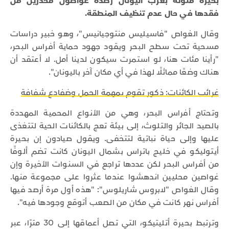
بحيرة ملوثة بغرب اليونان رصده غواصون محذرين من
فقدها في حال عدم تنظيف المنطقة.
وقال الغواص "فاسيليس منتوجيانيس"، وهو خبير دراسات
مسحية تحت سطح البحر ويقود جهود حماية أفراس البحر،
"رأينا مئات هنا، لو استمرت سيكون لدينا أمل. لا أعتقد أن
هناك وضعًا مماثلًا لهذا في أي مكان آخر باليونان".
غرائب الكائنات: ذكور تقوم بمهمة الحمل وضفادع شفافة
وتحتاج أفراس البحر، وهي من الأنواع المحمية المهددة
بالصيد الجائر والتلوث، إلى بيئة تعج بالكائنات الحية لتتغذى
عليها وإلى حياة نباتية لتتخفى. ويقول صيادون إن بحيرة
أيتوليكو في خليج باتراس بشمال اليونان كانت تضم ألوفًا
من أفراس البحر لكن عددها تراجع في السنوات الأخيرة وإن
غواصين محليين اندهشوا عندما عثروا على مجموعة منها.
وقال الغواص "لابروس شاريلوس": "هذه أول مرة أرصد فيها
أفراس نهر كانت في مكان من الصعب أتوقع وجودها فيه".
وترتبط بحيرة أتليتيكو، التي تصل أعماقها إلى 30 مترًا، عبر