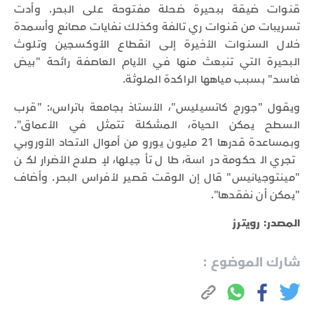
قنوات ضيقة ببحيرة ضحلة مفتوحة على البحر. وأدت
تسريبات من قنوات ري تالفة وكذلك نفايات مصانع وأسمدة
خلال السنوات الأخيرة إلى انقطاع الأوكسجين وتلوث
البحيرة التي تنبعث منها في الأيام العاصفة رائحة "بيض
فاسد" بسبب مياهها الراكدة الملوثة.
ويقول "جورج كاتسيليس"، الأستاذ بجامعة باتراس،: "قرب
السطح يمكن الحياة، المشكلة تتمثل في الأعماق".
وبمساعدة قدرها 21 مليون يورو من أموال الاتحاد الأوروبي
تجري الحكومة دراسة، طال تأجيلها، لإصلاح الأضرار لكن
"مينتوجيانيس" قال إن الوقت قصير لأفراس البحر. وأضاف
"يمكن أن نفقدها".
المصدر: رويترز
شارك الموضوع :