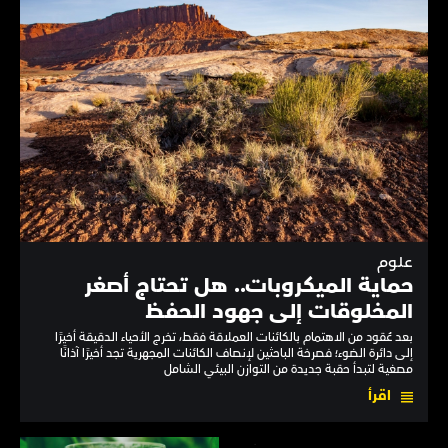
علوم
حماية الميكروبات.. هل تحتاج أصغر
المخلوقات إلى جهود الحفظ
بعد عُقود من الاهتمام بالكائنات العملاقة فقط، تخرج الأحياء الدقيقة أخيرًا
إلى دائرة الضوء؛ فصرخة الباحثين لإنصاف الكائنات المجهرية تجد أخيرًا آذانًا
مصغية لتبدأ حقبة جديدة من التوازن البيئي الشامل
اقرأ