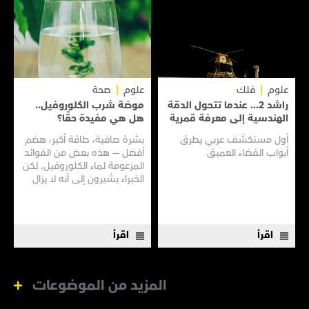
علوم
فلك
علوم
صحة
راشد 2... عندما تتحول الدقة
موضة شرب الكلوروفيل..
الهندسية إلى معرفة قمرية
هل هي مفيدة حقًا؟
أول مستكشف عربي يطرق
بشرة صافية، طاقة أكبر، هضم
أبواب الفضاء العميق
أفضل — هذه بعض من الفوائد
المزعومة لماء الكلوروفيل. لكن
الخبراء يشيرون إلى أنه لا يزال
هناك الكثير مما لا نعرفه
اقرأ
اقرأ
المزيد من الموضوعات