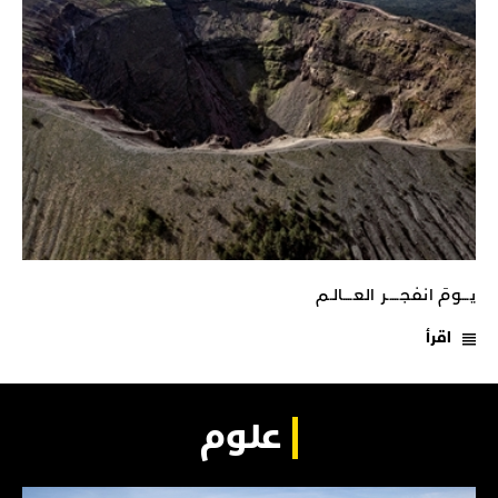
يـــومَ انفجـــــر العــــالـم
اقرأ
علوم