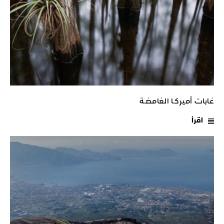
غابات أميركـا الغامضـة
اقرأ