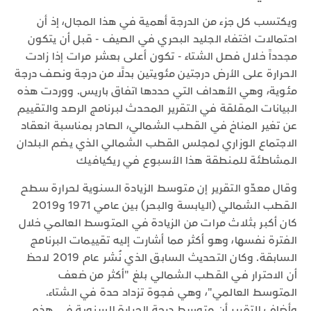
ويكتسب كل جزء من الدرجة أهمية في هذا المجال، إذ أن
احتمالات اختفاء الجليد البحري في الصيف - قبل أن يتكون
مجدداً خلال فصل الشتاء - تكون أعلى بعشر مرات إذا زادت
الحرارة على الأرض درجتين مئويتين بدلًا من درجة ونصف درجة
مئوية، وهي الأهداف التي حددها اتفاق باريس. ووردت هذه
البيانات المقلقة في التقرير المحدث لبرنامج الرصد والتقييم
عن تغير المناخ في القطب الشمالي، الصادر بمناسبة انعقاد
الاجتماع الوزاري لمجلس القطب الشمالي الذي يضم البلدان
المشاطئة للمنطقة هذا الأسبوع في ريكيافيك
وقال معدّو التقرير إن متوسط الزيادة السنوية لحرارة سطح
القطب الشمالي (اليابسة والبحر) بين عامي 1971 و2019
كان أكبر بثلاث مرات من الزيادة في المتوسط العالمي خلال
الفترة نفسها، وهو أكثر مما أشارت إليه تقييمات البرنامج
السابقة. وكان التحديث السابق الذي نُشر عام 2019 لاحظ
أن الاحترار في القطب الشمالي بلغ "أكثر من ضعف
المتوسط العالمي"، وهي فجوة تزداد حدة في الشتاء.
وأضاف التقرير أن متوسط درجة الحرارة السنوية في هذه