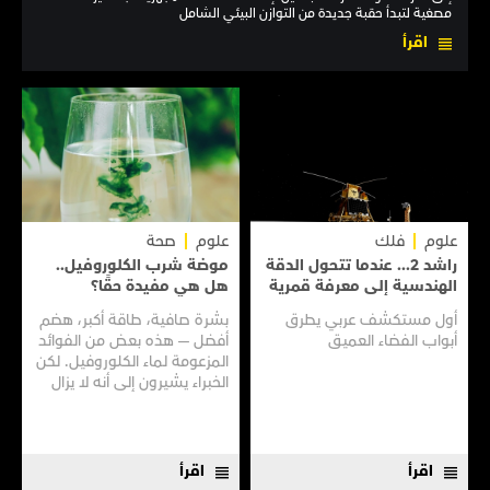
مصغية لتبدأ حقبة جديدة من التوازن البيئي الشامل
اقرأ
علوم
فلك
علوم
صحة
راشد 2... عندما تتحول الدقة
موضة شرب الكلوروفيل..
الهندسية إلى معرفة قمرية
هل هي مفيدة حقًا؟
أول مستكشف عربي يطرق
بشرة صافية، طاقة أكبر، هضم
أبواب الفضاء العميق
أفضل — هذه بعض من الفوائد
المزعومة لماء الكلوروفيل. لكن
الخبراء يشيرون إلى أنه لا يزال
هناك الكثير مما لا نعرفه
اقرأ
اقرأ