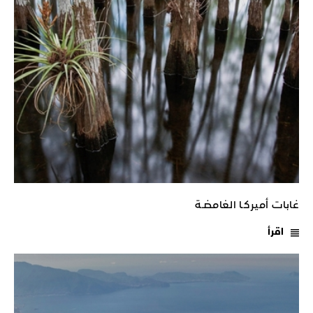
غابات أميركـا الغامضـة
اقرأ