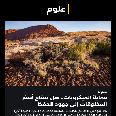
علوم
علوم
حماية الميكروبات.. هل تحتاج أصغر
المخلوقات إلى جهود الحفظ
بعد عُقود من الاهتمام بالكائنات العملاقة فقط، تخرج الأحياء الدقيقة أخيرًا
إلى دائرة الضوء؛ فصرخة الباحثين لإنصاف الكائنات المجهرية تجد أخيرًا آذانًا