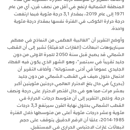
المنطقة الشمالية ارتفع في أقل من نصف قرن، أي من عام
1971 إلى عام 2019، بمقدار 3,1 درجة مئوية فيما ارتفعت
درجة حرارة الكوكب في الفترة نفسها بمقدار درجة مئوية
واحدة.
وأوضح التقرير أن "الغالبية العظمى من النماذج في معظم
سيناريوهات انبعاثات (الغازات الدفيئة) تشير إلى أن القطب
الشمالي قد يصبح قبل سنة 2050 للمرة الأولى من دون
جليد تقريباً في سبتمبر"، وهو الشهر الذي يكون فيه الغطاء
الجليدي عموماً في أدنى مستوياته". وأضاف التقرير أن
احتمال حلول صيف في القطب الشمالي من دون جليد
(بحري) في حال بلغ الاحترار العالمي درجتين مئويتين أكبر
بعشر مرات مما هو في حال اقتصر الاحترار على درجة ونصف
درجة. وخلص التقرير إلى أن متوسط درجات الحرارة في
القطب الشمالي بحلول نهاية القرن سيرتفع 3,3 درجات
مئوية وعشر درجات مئوية أعلى من متوسطها خلال الفترة
1985-2014، علمًا أن الرقم الدقيق يتوقف على حجم
انبعاثات غازات الاحتباس الحراري في المستقبل.