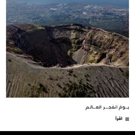
يـــومَ انفجـــــر العــــالـم
اقرأ