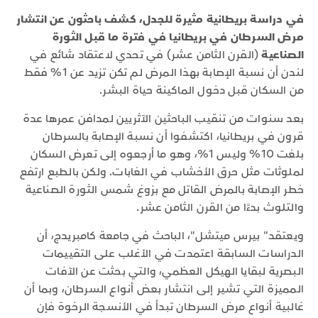
في دراسة بريطانية مثيرة للجدل، كشف باحثون عن انتشار
مرض السرطان في بريطانيا في فترة ما قبل الثورة
الصناعية
(القرن الثامن عشر) في تحدي لاعتقاد شائع في
لندن أن نسبة الإصابة بهذا المرض لم تكن تزيد عن 1% فقط
من السكان قبل دخول الماكينة حياة البشر.
بعد سنوات من تنقيب الباحثين الآثريين لمدافن عمرها عدة
قرون في بريطانيا، اكتشفوا أن نسبة الإصابة بالسرطان
بلغت 10% وليس 1%، وهو ما أرجعوه إلى تعرض السكان
لملوثات مثل حرق الأخشاب في الغابات. ولكن بالطبع ارتفع
خطر الإصابة بالمرض القاتل مع بزوغ شمس الثورة الصناعية
والتلوث بدءًا من القرن الثامن عشر.
ويعتقد" بيرس ميتشل"، الباحث في جامعة كامبريدج، أن
الدراسات السابقة اعتمدت في الأغلب على التقييمات
البصرية لبقايا الهيكل العظمي، والتي بحثت عن الآفات
المميزة التي تشير إلى انتشار بعض أنواع السرطان، وبما أن
غالبية أنواع مرض السرطان تبدأ في الأنسجة الرخوة فإن