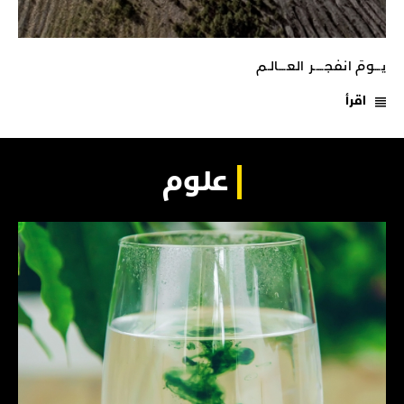
يـــومَ انفجـــــر العــــالـم
اقرأ
علوم