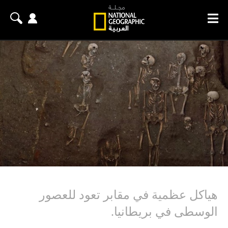
هياكل عظمية في مقابر تعود للعصور
الوسطى في بريطانيا.