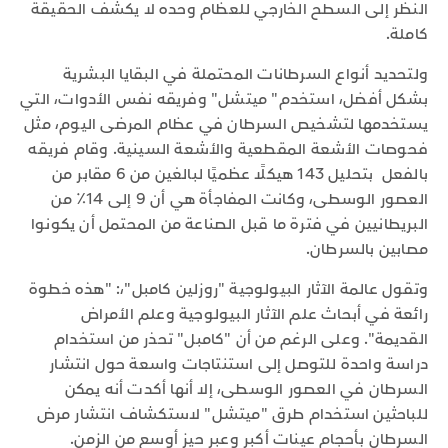
النظر إلى السطح الخارجي للعظام وحده لا يكشف الحقيقة
كاملة.
ولتحديد أنواع السرطانات المحتملة في البقايا البشرية
بشكل أفضل، استخدم" ميتشل" وفريقه نفس الأدوات، التي
يستخدمها لتشخيص السرطان في عظام المرضى اليوم، مثل
فحوصات الأشعة المقطعية والأشعة السينية. وقام فريقه
بالفعل بتحليل 143 هيكلًا عظميًا لبالغين من 6 مقابر من
العصور الوسطى، وكانت المفاجأة هي أن 9 إلى 14٪ من
البريطانيين في فترة ما قبل الصناعة من المحتمل أن يكونوا
مصابين بالسرطان.
وتقول عالمة الآثار البيولوجية "روزلين كامبل"،: "هذه خطوة
رائعة في أبحاث علم الآثار البيولوجية وعلم الأمراض
القديمة". وعلى الرغم من أن "كامبل" تحذر من استخدام
دراسة واحدة للتوصل إلى استنتاجات واسعة حول انتشار
السرطان في العصور الوسطى، إلا أنها أكدت أنه يمكن
للباحثين استخدام طرق "ميتشل" لاستكشاف انتشار مرض
السرطان بأحجام عينات أكبر وعبر حيز أوسع من الزمن.