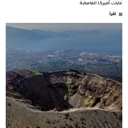
غابات أميركـا الغامضـة
اقرأ