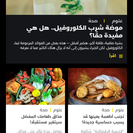
علوم
صحة
موضة شرب الكلوروفيل.. هل هي
مفيدة حقًا؟
بشرة صافية، طاقة أكبر، هضم أفضل — هذه بعض من الفوائد المزعومة لماء
الكلوروفيل. لكن الخبراء يشيرون إلى أنه لا يزال هناك الكثير مما لا نعرفه
اقرأ
علوم
صحة
علوم
صحة
تجنب أطعمة بعينها قد
مذاق طعامك المفضل
يسبب حساسية جديدة!
سيتغير مستقبلًا!
"الحمية الإقصائية" شائعة
عوامل عدة تؤثر على مذاق