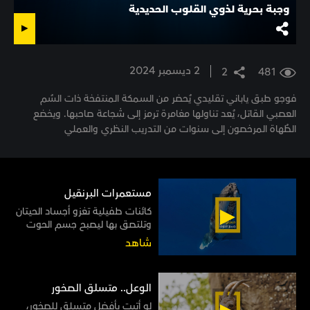
وجبة بحرية لذوي القلوب الحديدية
2 ديسمبر 2024
2
481
فوجو طبق ياباني تقليدي يُحضر من السمكة المنتفخة ذات السُم
العصبي القاتل، يُعد تناولها مغامرة ترمز إلى شجاعة صاحبها. ويخضع
الطُهاة المرخصون إلى سنوات من التدريب النظري والعملي
مستعمرات البرنقيل
كائنات طفيلية تغزو أجساد الحيتان
وتلتصق بها ليصبح جسم الحوت
موطنًا لها مدى الحياة
شاهد
الوعل.. متسلق الصخور
لو أتيت بأفضل متسلق للصخور،