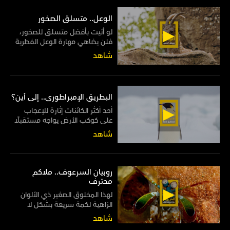
الوعل.. متسلق الصخور
لو أتيت بأفضل متسلق للصخور،
فلن يضاهي مهارة الوعل الفطرية
في السير على المنحدرات الصخرية
شاهد
بكل سهولة وأريحية
البطريق الإمبراطوري.. إلى أين؟
أحد أكثر الكائنات إثارة للإعجاب
على كوكب الأرض يواجه مستقبلًا
قاتمًا من صنيع البشر
شاهد
روبيان السرعوف.. ملاكم
محترف
لهذا المخلوق الصغير ذي الألوان
الزاهية لكمة سريعة بشكل لا
يصدق، إذ تفوق سرعتها رمشة
شاهد
العين 50 مرة! لذا فإنها قوية بما