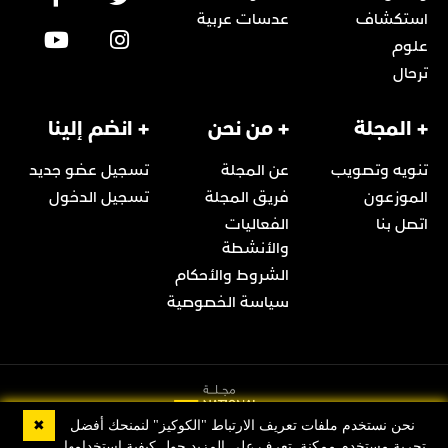
استكشاف
عدسات عربية
علوم
ترحال
+ المجلة
+ من نحن
+ انضم إلينا
تنويه وتصويب
عن المجلة
تسجيل عضو جديد
الموزعون
فريق المجلة
تسجيل الدخول
اتصل بنا
الفعاليات
والأنشطة
الشروط والأحكام
سياسة الخصوصية
✖
نحن نستخدم ملفات تعريف الارتباط "الكوكيز" لنمنحك أفضل
تجربة مستخدم ممكنة. تعرف على المزيد حول كيفية استخدامها,