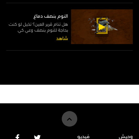
فيه الكفاية لقتل المخلوقات
البحرية المستهدفة مثل الأسماك
والسلطعونات
النوم بنصف دماغ
هل تنام قرير العين؟ تخيل لو كنت
بحاجة للنوم بنصف وعي كي
تستطيع مواصلة التنفس، أو أن
شاهد
تنام وعيناك مفتوحتان ترقبًا لخطر
يحيط بك!
وحيش
فيديو