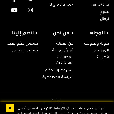
استكشاف
عدسات عربية
علوم
ترحال
+ المجلة
+ من نحن
+ انضم إلينا
تنويه وتصويب
عن المجلة
تسجيل عضو جديد
الموزعون
فريق المجلة
تسجيل الدخول
اتصل بنا
الفعاليات
والأنشطة
الشروط والأحكام
سياسة الخصوصية
✖
نحن نستخدم ملفات تعريف الارتباط "الكوكيز" لنمنحك أفضل
تجربة مستخدم ممكنة. تعرف على المزيد حول كيفية استخدامها,