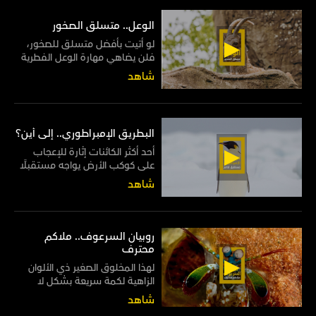
الوعل.. متسلق الصخور
لو أتيت بأفضل متسلق للصخور،
فلن يضاهي مهارة الوعل الفطرية
في السير على المنحدرات الصخرية
شاهد
بكل سهولة وأريحية
البطريق الإمبراطوري.. إلى أين؟
أحد أكثر الكائنات إثارة للإعجاب
على كوكب الأرض يواجه مستقبلًا
قاتمًا من صنيع البشر
شاهد
روبيان السرعوف.. ملاكم
محترف
لهذا المخلوق الصغير ذي الألوان
الزاهية لكمة سريعة بشكل لا
يصدق، إذ تفوق سرعتها رمشة
شاهد
العين 50 مرة! لذا فإنها قوية بما