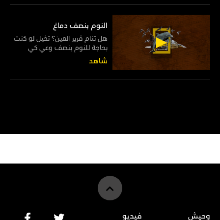
فيه الكفاية لقتل المخلوقات
البحرية المستهدفة مثل الأسماك
والسلطعونات
النوم بنصف دماغ
هل تنام قرير العين؟ تخيل لو كنت
بحاجة للنوم بنصف وعي كي
تستطيع مواصلة التنفس، أو أن
شاهد
تنام وعيناك مفتوحتان ترقبًا لخطر
يحيط بك!
وحيش
فيديو