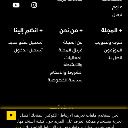
علوم
ترحال
+ المجلة
+ من نحن
+ انضم إلينا
تنويه وتصويب
عن المجلة
تسجيل عضو جديد
الموزعون
فريق المجلة
تسجيل الدخول
اتصل بنا
الفعاليات
والأنشطة
الشروط والأحكام
سياسة الخصوصية
✖
نحن نستخدم ملفات تعريف الارتباط "الكوكيز" لنمنحك أفضل
تجربة مستخدم ممكنة. تعرف على المزيد حول كيفية استخدامها,
© 2022 Copyright مجلة ناشيونال جيوغرافيك العربية
أو قم بتحرير خيارات ملفات تعريف الارتباط الخاصة بك
المزيد