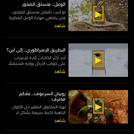
الوعل.. متسلق الصخور
لو أتيت بأفضل متسلق للصخور،
فلن يضاهي مهارة الوعل الفطرية
في السير على المنحدرات الصخرية
شاهد
بكل سهولة وأريحية
البطريق الإمبراطوري.. إلى أين؟
أحد أكثر الكائنات إثارة للإعجاب
على كوكب الأرض يواجه مستقبلًا
قاتمًا من صنيع البشر
شاهد
روبيان السرعوف.. ملاكم
محترف
لهذا المخلوق الصغير ذي الألوان
الزاهية لكمة سريعة بشكل لا
يصدق، إذ تفوق سرعتها رمشة
شاهد
العين 50 مرة! لذا فإنها قوية بما
فيه الكفاية لقتل المخلوقات