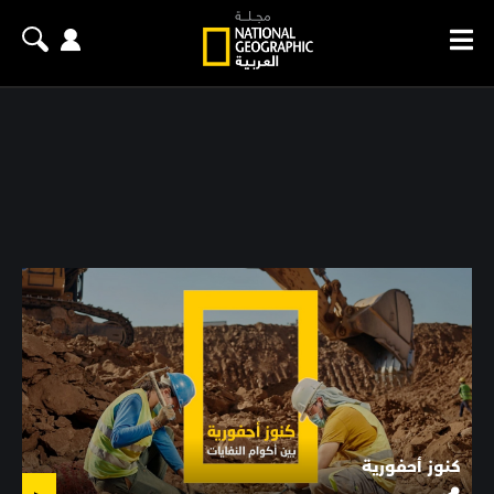
كنوز أحفورية