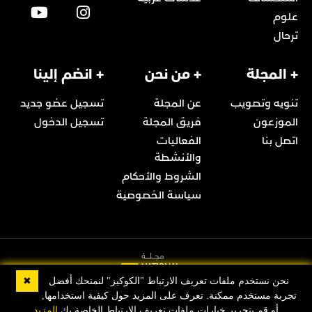
علوم
ترحال
+ المجلة
+ من نحن
+ انضم إلينا
تنويه وتصويب
عن المجلة
تسجيل عضو جديد
الموزعون
فريق المجلة
تسجيل الدخول
اتصل بنا
الفعاليات
والأنشطة
الشروط والأحكام
سياسة الخصوصية
✖
نحن نستخدم ملفات تعريف الارتباط "الكوكيز" لنمنحك أفضل
تجربة مستخدم ممكنة. تعرف على المزيد حول كيفية استخدامها,
© 2022 Copyright مجلة ناشيونال جيوغرافيك العربية
أو قم بتحرير خيارات ملفات تعريف الارتباط الخاصة بك
المزيد