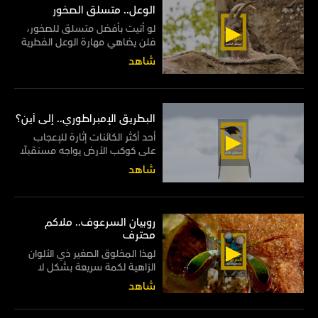
الوعل.. متسلق الصخور
لو أتيت بأفضل متسلق للصخور،
فلن يضاهي مهارة الوعل الفطرية
في السير على المنحدرات الصخرية
شاهد
بكل سهولة وأريحية
البطريق الإمبراطوري.. إلى أين؟
أحد أكثر الكائنات إثارة للإعجاب
على كوكب الأرض يواجه مستقبلًا
قاتمًا من صنيع البشر
شاهد
روبيان السرعوف.. ملاكم
محترف
لهذا المخلوق الصغير ذي الألوان
الزاهية لكمة سريعة بشكل لا
يصدق، إذ تفوق سرعتها رمشة
شاهد
العين 50 مرة! لذا فإنها قوية بما
فيه الكفاية لقتل المخلوقات