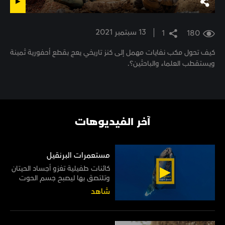
13 سبتمبر 2021
1
180
كيف تحول مكب نفايات مهمل إلى كنز تاريخي يعج بقطع أحفورية ثمينة
ويستقطب العلماء والباحثين؟.
آخر الفيديوهات
مستعمرات البرنقيل
كائنات طفيلية تغزو أجساد الحيتان
وتلتصق بها ليصبح جسم الحوت
موطنًا لها مدى الحياة
شاهد