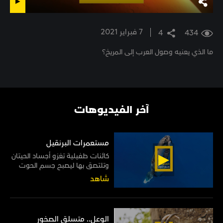
7 فبراير 2021
4
434
ما الذي يعنيه وصول ⁧‫العرب إلى المريخ‬⁩؟
آخر الفيديوهات
مستعمرات البرنقيل
كائنات طفيلية تغزو أجساد الحيتان
وتلتصق بها ليصبح جسم الحوت
موطنًا لها مدى الحياة
شاهد
الوعل.. متسلق الصخور