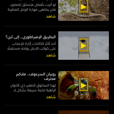
لو أتيت بأفضل متسلق للصخور،
فلن يضاهي مهارة الوعل الفطرية
في السير على المنحدرات الصخرية
شاهد
بكل سهولة وأريحية
البطريق الإمبراطوري.. إلى أين؟
أحد أكثر الكائنات إثارة للإعجاب
على كوكب الأرض يواجه مستقبلًا
قاتمًا من صنيع البشر
شاهد
روبيان السرعوف.. ملاكم
محترف
لهذا المخلوق الصغير ذي الألوان
الزاهية لكمة سريعة بشكل لا
يصدق، إذ تفوق سرعتها رمشة
شاهد
العين 50 مرة! لذا فإنها قوية بما
فيه الكفاية لقتل المخلوقات
البحرية المستهدفة مثل الأسماك