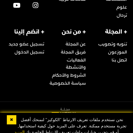
علوم
ترحال
+ المجلة
+ من نحن
+ انضم إلينا
تنويه وتصويب
عن المجلة
تسجيل عضو جديد
الموزعون
فريق المجلة
تسجيل الدخول
اتصل بنا
الفعاليات
والأنشطة
الشروط والأحكام
سياسة الخصوصية
✖
نحن نستخدم ملفات تعريف الارتباط "الكوكيز" لنمنحك أفضل
تجربة مستخدم ممكنة. تعرف على المزيد حول كيفية استخدامها,
© 2022 Copyright مجلة ناشيونال جيوغرافيك العربية
أو قم بتحرير خيارات ملفات تعريف الارتباط الخاصة بك
المزيد