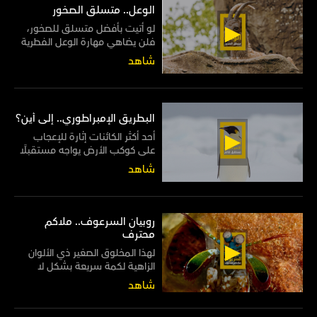
الوعل.. متسلق الصخور
لو أتيت بأفضل متسلق للصخور،
فلن يضاهي مهارة الوعل الفطرية
في السير على المنحدرات الصخرية
شاهد
بكل سهولة وأريحية
البطريق الإمبراطوري.. إلى أين؟
أحد أكثر الكائنات إثارة للإعجاب
على كوكب الأرض يواجه مستقبلًا
قاتمًا من صنيع البشر
شاهد
روبيان السرعوف.. ملاكم
محترف
لهذا المخلوق الصغير ذي الألوان
الزاهية لكمة سريعة بشكل لا
يصدق، إذ تفوق سرعتها رمشة
شاهد
العين 50 مرة! لذا فإنها قوية بما
فيه الكفاية لقتل المخلوقات