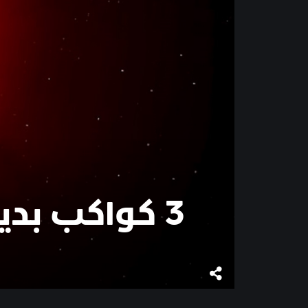
3 كواكب بديلة للحياة