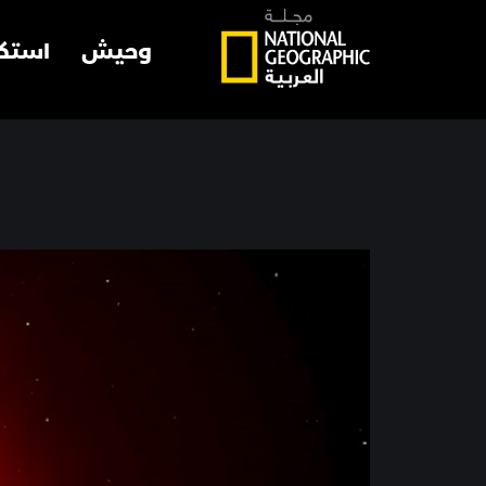
وحيش
استك