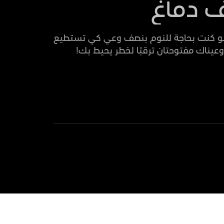
ف دماغ
 لو كنت بحاجة للنوم بنصف وعي كي تستطيع
وعيناك مفتوحتان ترقبًا لخطر يحيط بك!